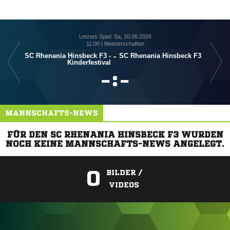
Letztes Spiel: Sa, 20.06.2026
11:00 | Meisterschaften
SC Rhenania Hinsbeck F3 -
-
SC Rhenania Hinsbeck F3
Kinderfestival
S

:

MANNSCHAFTS-NEWS
FÜR DEN SC RHENANIA HINSBECK F3 WURDEN
NOCH KEINE MANNSCHAFTS-NEWS ANGELEGT.
0
BILDER /
VIDEOS