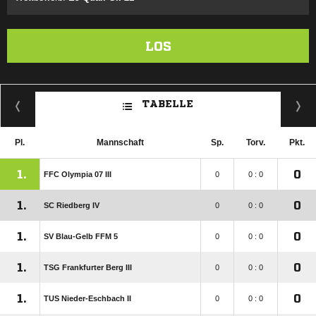
LOS
TABELLE
Pl.
Mannschaft
Sp.
Torv.
Pkt.
1.
0
FFC Olympia 07 III
0
0 : 0
1.
0
SC Riedberg IV
0
0 : 0
1.
0
SV Blau-Gelb FFM 5
0
0 : 0
1.
0
TSG Frankfurter Berg III
0
0 : 0
1.
0
TUS Nieder-Eschbach II
0
0 : 0