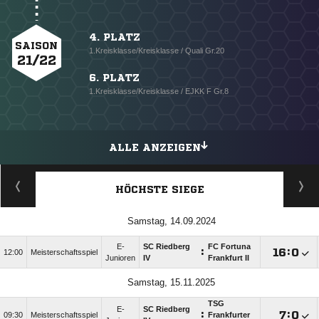
4. PLATZ
SAISON
1.Kreisklasse/Kreisklasse / Quali Gr.20
21/22
6. PLATZ
1.Kreisklasse/Kreisklasse / EJKK F Gr.8
ALLE ANZEIGEN
HÖCHSTE SIEGE
Samstag, 14.09.2024
E-
SC Riedberg
FC Fortuna
:

:

12:00
Meisterschaftsspiel
Junioren
IV
Frankfurt II
Samstag, 15.11.2025
TSG
E-
SC Riedberg
:

:

09:30
Meisterschaftsspiel
Frankfurter