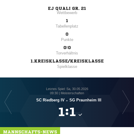
EJ QUALI GR. 21
Wettbewerb
1
Tabellenplatz
0
Punkte
0:0
Torverhältnis
1.KREISKLASSE/KREISKLASSE
Spielklasse
Letztes Spiel: Sa, 30.05.2026
09:30 | Meisterschaften
SC Riedberg IV
-
SG Praunheim III

:

MANNSCHAFTS-NEWS