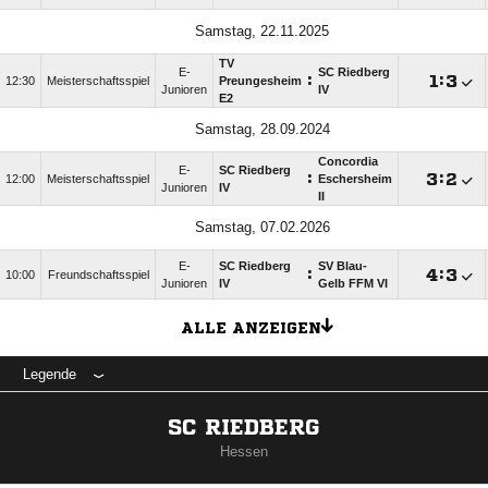
Samstag, 22.11.2025
TV
E-
SC Riedberg
:

:

12:30
Meisterschaftsspiel
Preungesheim
Junioren
IV
E2
Samstag, 28.09.2024
Concordia
E-
SC Riedberg
:

:

12:00
Meisterschaftsspiel
Eschersheim
Junioren
IV
II
Samstag, 07.02.2026
E-
SC Riedberg
SV Blau-
:

:

10:00
Freundschaftsspiel
Junioren
IV
Gelb FFM VI
ALLE ANZEIGEN
Legende
SC RIEDBERG
Hessen