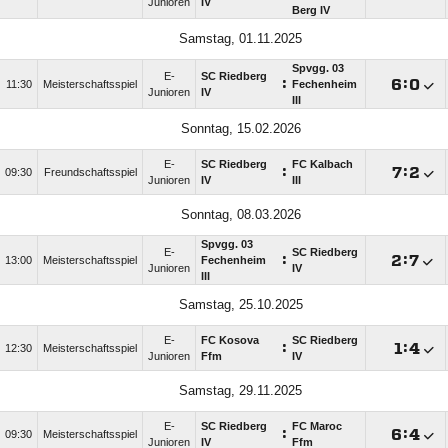
Junioren
IV
Berg IV
Samstag, 01.11.2025
Spvgg. 03
E-
SC Riedberg
:

:

11:30
Meisterschaftsspiel
Fechenheim
Junioren
IV
III
Sonntag, 15.02.2026
E-
SC Riedberg
FC Kalbach
:

:

09:30
Freundschaftsspiel
Junioren
IV
III
Sonntag, 08.03.2026
Spvgg. 03
E-
SC Riedberg
:

:

13:00
Meisterschaftsspiel
Fechenheim
Junioren
IV
III
Samstag, 25.10.2025
E-
FC Kosova
SC Riedberg
:

:

12:30
Meisterschaftsspiel
Junioren
Ffm
IV
Samstag, 29.11.2025
E-
SC Riedberg
FC Maroc
:

:

09:30
Meisterschaftsspiel
Junioren
IV
Ffm