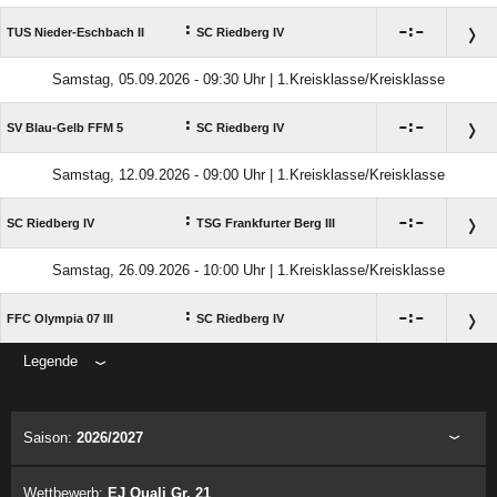
:

:

TUS Nieder-Eschbach II
SC Riedberg IV
Samstag, 05.09.2026 - 09:30 Uhr | 1.Kreisklasse/Kreisklasse
:

:

SV Blau-Gelb FFM 5
SC Riedberg IV
Samstag, 12.09.2026 - 09:00 Uhr | 1.Kreisklasse/Kreisklasse
:

:

SC Riedberg IV
TSG Frankfurter Berg III
Samstag, 26.09.2026 - 10:00 Uhr | 1.Kreisklasse/Kreisklasse
:

:

FFC Olympia 07 III
SC Riedberg IV
Legende
ANZEIGE
Saison:
2026/2027
Wettbewerb:
EJ Quali Gr. 21