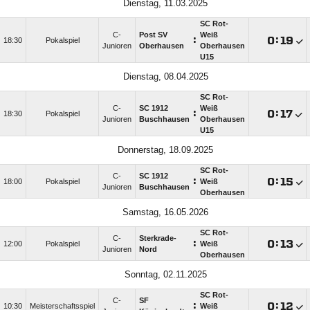
Dienstag, 11.03.2025
SC Rot-
C-
Post SV
Weiß
:

:

18:30
Pokalspiel
Junioren
Oberhausen
Oberhausen
U15
Dienstag, 08.04.2025
SC Rot-
C-
SC 1912
Weiß
:

:

18:30
Pokalspiel
Junioren
Buschhausen
Oberhausen
U15
Donnerstag, 18.09.2025
SC Rot-
C-
SC 1912
:

:

18:00
Pokalspiel
Weiß
Junioren
Buschhausen
Oberhausen
Samstag, 16.05.2026
SC Rot-
C-
Sterkrade-
:

:

12:00
Pokalspiel
Weiß
Junioren
Nord
Oberhausen
Sonntag, 02.11.2025
SC Rot-
C-
SF
:

:

10:30
Meisterschaftsspiel
Weiß