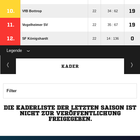
10.
19
VfB Bottrop
22
34 : 62
11.
19
Vogelheimer SV
22
35 : 67
12.
0
SF Königshardt
22
14 : 136
Legende
KADER
Filter
DIE KADERLISTE DER LETZTEN SAISON IST
NICHT ZUR VERÖFFENTLICHUNG
FREIGEGEBEN.