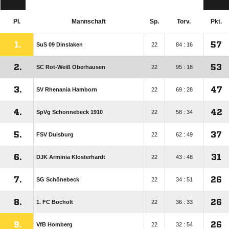
Pl.
Mannschaft
Sp.
Torv.
Pkt.
1.
57
SuS 09 Dinslaken
22
84 : 16
2.
53
SC Rot-Weiß Oberhausen
22
95 : 18
3.
47
SV Rhenania Hamborn
22
69 : 28
4.
42
SpVg Schonnebeck 1910
22
58 : 34
5.
37
FSV Duisburg
22
62 : 49
6.
31
DJK Arminia Klosterhardt
22
43 : 48
7.
26
SG Schönebeck
22
34 : 51
8.
26
1. FC Bocholt
22
36 : 33
9.
26
VfB Homberg
22
32 : 54