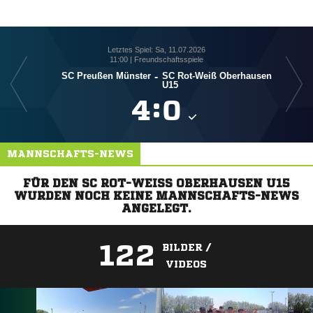
Letztes Spiel: Sa, 11.07.2026
11:00 | Freundschaftsspiele
SC Preußen Münster
-
SC Rot-Weiß Oberhausen
U15

:

MANNSCHAFTS-NEWS
FÜR DEN SC ROT-WEISS OBERHAUSEN U15 W
URDEN NOCH KEINE MANNSCHAFTS-NEWS A
NGELEGT.
122
BILDER /
VIDEOS