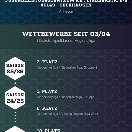
JUGENDLEISTUNGSZENTRUM KR , LINDNERSTR. 2-6
46149 OBERHAUSEN
Adresse
WETTBEWERBE SEIT 03/04
Höchste Spielklasse: Regionalliga
2. PLATZ
SAISON
Niederrheinliga / Niederrheinliga, Gruppe 1
25/26
1. PLATZ
SAISON
Niederrheinliga / Niederrheinliga, Gruppe 2
24/25
2. PLATZ
Niederrheinliga / Aufstieg Regionalliga West
10. PLATZ