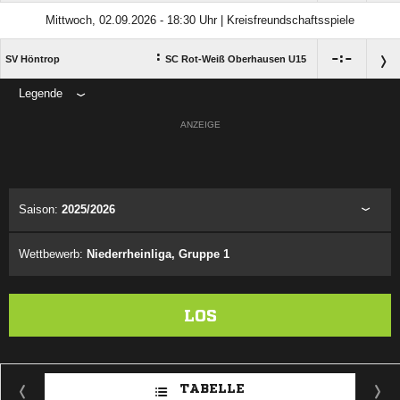
Mittwoch, 02.09.2026 - 18:30 Uhr | Kreisfreundschaftsspiele
:

:

SV Höntrop
SC Rot-Weiß Oberhausen U15
Legende
ANZEIGE
Saison:
2025/2026
Wettbewerb:
Niederrheinliga, Gruppe 1
LOS
TABELLE