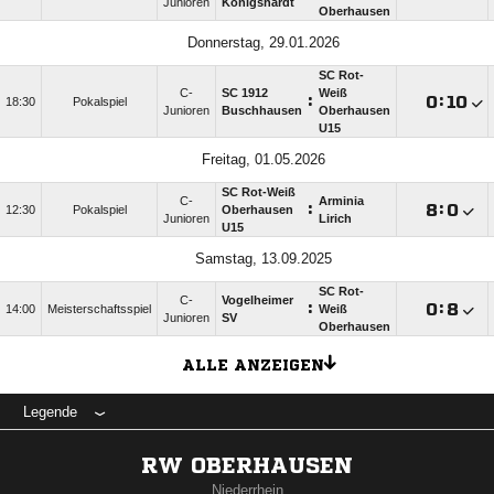
Junioren
Königshardt
Oberhausen
Donnerstag, 29.01.2026
SC Rot-
C-
SC 1912
Weiß
:

:

18:30
Pokalspiel
Junioren
Buschhausen
Oberhausen
U15
Freitag, 01.05.2026
SC Rot-Weiß
C-
Arminia
:

:

12:30
Pokalspiel
Oberhausen
Junioren
Lirich
U15
Samstag, 13.09.2025
SC Rot-
C-
Vogelheimer
:

:

14:00
Meisterschaftsspiel
Weiß
Junioren
SV
Oberhausen
ALLE ANZEIGEN
Legende
RW OBERHAUSEN
Niederrhein