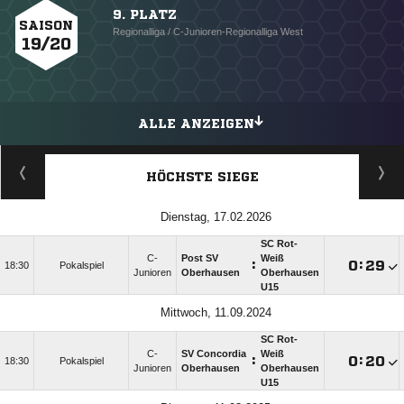
9. PLATZ
SAISON
Regionalliga / C-Junioren-Regionalliga West
19/20
ALLE ANZEIGEN
HÖCHSTE SIEGE
Dienstag, 17.02.2026
SC Rot-
C-
Post SV
Weiß
:

:

18:30
Pokalspiel
Junioren
Oberhausen
Oberhausen
U15
Mittwoch, 11.09.2024
SC Rot-
C-
SV Concordia
Weiß
:

:

18:30
Pokalspiel
Junioren
Oberhausen
Oberhausen
U15