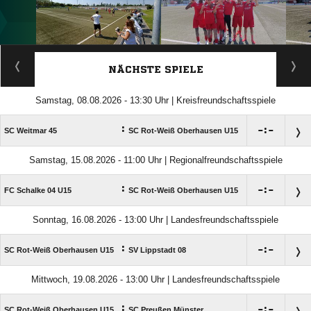
ANZEIGE
NÄCHSTE SPIELE
Samstag, 08.08.2026 - 13:30 Uhr | Kreisfreundschaftsspiele
:

:

SC Weitmar 45
SC Rot-Weiß Oberhausen U15
Samstag, 15.08.2026 - 11:00 Uhr | Regionalfreundschaftsspiele
:

:

FC Schalke 04 U15
SC Rot-Weiß Oberhausen U15
Sonntag, 16.08.2026 - 13:00 Uhr | Landesfreundschaftsspiele
:

:

SC Rot-Weiß Oberhausen U15
SV Lippstadt 08
Mittwoch, 19.08.2026 - 13:00 Uhr | Landesfreundschaftsspiele
:

:

SC Rot-Weiß Oberhausen U15
SC Preußen Münster