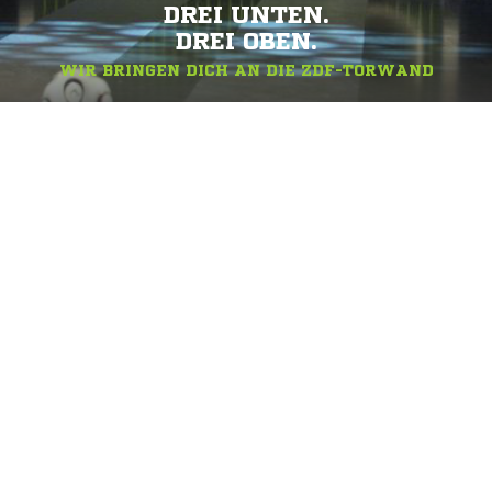
DREI UNTEN.
DREI OBEN.
WIR BRINGEN DICH AN DIE ZDF-TORWAND