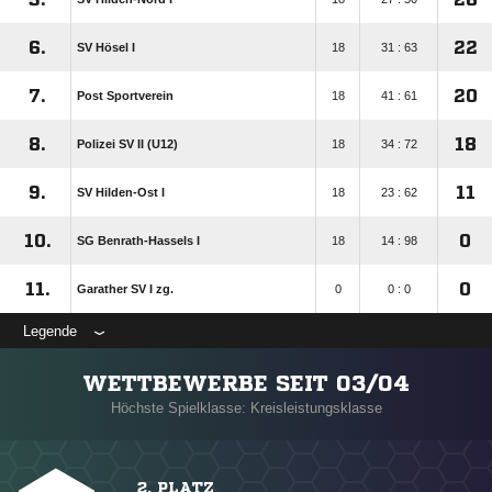
6.
22
SV Hösel I
18
31 : 63
7.
20
Post Sportverein
18
41 : 61
8.
18
Polizei SV II (U12)
18
34 : 72
9.
11
SV Hilden-Ost I
18
23 : 62
10.
0
SG Benrath-Hassels I
18
14 : 98
11.
0
Garather SV I zg.
0
0 : 0
Legende
WETTBEWERBE SEIT 03/04
Höchste Spielklasse: Kreisleistungsklasse
2. PLATZ