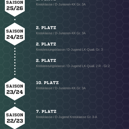
SAISON
Kreisklasse / D-Junioren-KK Gr. 3A
25/26
2. PLATZ
SAISON
Kreisklasse / D-Junioren-KK Gr. 3A
24/25
2. PLATZ
Kreisleistungsklasse / D-Jugend LK-Quali. Gr. 3
2. PLATZ
Kreisleistungsklasse / D-Jugend LK-Quali. 2.R - Gr.2
10. PLATZ
SAISON
Kreisklasse / D-Junioren-KK Gr. 3A
23/24
7. PLATZ
SAISON
Kreisklasse / D-Jugend Kreisklasse Gr. 3-A
22/23