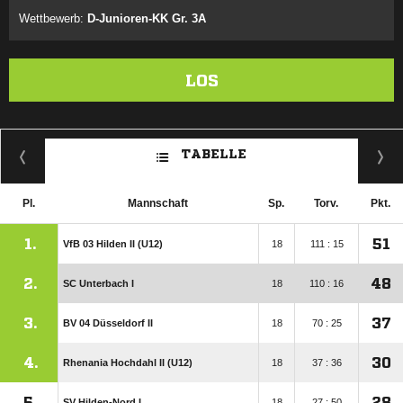
Wettbewerb:
D-Junioren-KK Gr. 3A
LOS
TABELLE
Pl.
Mannschaft
Sp.
Torv.
Pkt.
1.
51
VfB 03 Hilden II (U12)
18
111 : 15
2.
48
SC Unterbach I
18
110 : 16
3.
37
BV 04 Düsseldorf II
18
70 : 25
4.
30
Rhenania Hochdahl II (U12)
18
37 : 36
5.
28
SV Hilden-Nord I
18
27 : 50