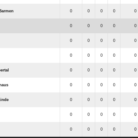
 Barmen
0
0
0
0
0 
0
0
0
0
0 
0
0
0
0
0 
0
0
0
0
0 
ertal
0
0
0
0
0 
nhaus
0
0
0
0
0 
Linde
0
0
0
0
0 
0
0
0
0
0 
0
0
0
0
0 