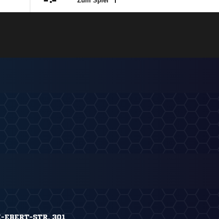

:

Zum Spiel
H-EBERT-STR. 301