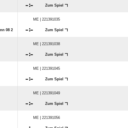

:

Zum Spiel
ME | 221391035

:

nn 08 2
Zum Spiel
ME | 221391038

:

Zum Spiel
ME | 221391045

:

Zum Spiel
ME | 221391049

:

Zum Spiel
ME | 221391056