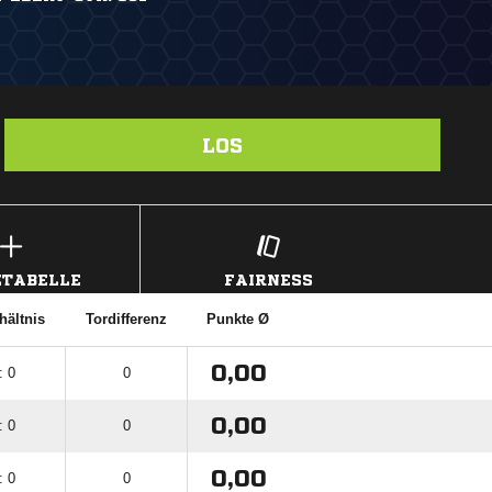
LOS
TABELLE
FAIRNESS
hältnis
Tordifferenz
Punkte Ø
0,00
: 0
0
0,00
: 0
0
0,00
: 0
0