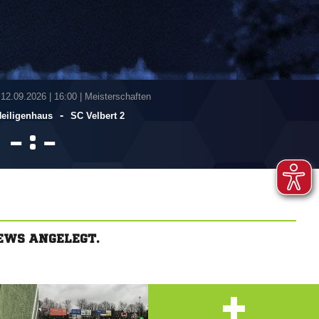
 12.09.2026
|
16:00 | Meisterschaften
-
Heiligenhaus
SC Velbert 2
:


EWS ANGELEGT.
+