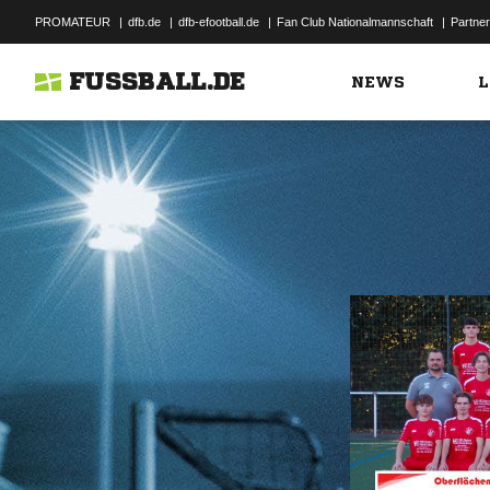
PROMATEUR
|
dfb.de
|
dfb-efootball.de
|
Fan Club Nationalmannschaft
|
Partner
FUSSBALL.DE
NEWS
L