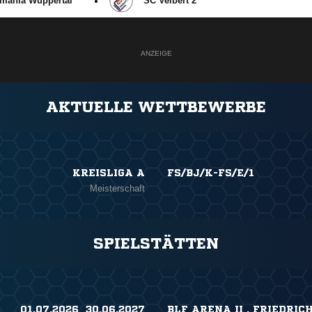
mania Wuppertal
SC Velbert 2
ANZEIGE
AKTUELLE WETTBEWERBE
KREISLIGA A
FS/BJ/K-FS/E/1
Meisterschaft
SPIELSTÄTTEN
01.07.2026 ​ 30.06.2027
BLF ARENA II , FRIEDRIC