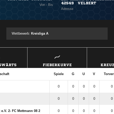
42549 VELBERT
Von - Bis
Adresse
Wettbewerb:
Kreisliga A
USWÄRTS
FIEBERKURVE
KREUZ
chaft
Spiele
G
U
V
Torver
0
0
0
0
0 
0
0
0
0
0 
e.V. 2- FC Mettmann 08 2
0
0
0
0
0 