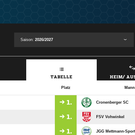
Saison:
2026/2027
TABELLE
HEIM/ A
Platz
Manns
1.
Cronenberger SC
1.
FSV Vohwinkel
1.
JGG Mettmann-Sport 