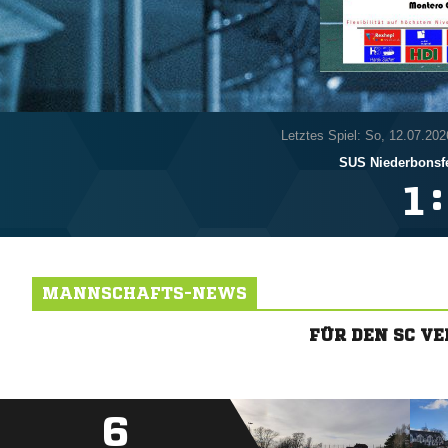
Letztes Spiel: So, 12.07.202
SUS Niederbonsf
:

MANNSCHAFTS-NEWS
FÜR DEN SC V
6