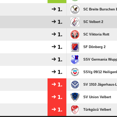
1.
SC Breite Burschen
1.
SC Velbert 2
1.
SC Viktoria Rott
1.
SF Dönberg 2
1.
SSV Germania Wupp
1.
SSVg 09/​12 Heilige
1.
SV 1910 Jägerhaus-
1.
SV Union Velbert
1.
Türkgücü Velbert