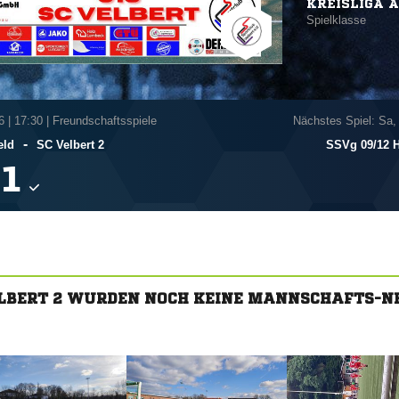
KREISLIGA A
Spielklasse
6
|
17:30 | Freundschaftsspiele
Nächstes Spiel: Sa,
-
eld
SC Velbert 2
SSVg 09/​12 

ELBERT 2 WURDEN NOCH KEINE MANNSCHAFTS-N