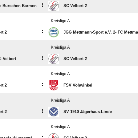
:
te Burschen Barmen
SC Velbert 2
Kreisliga A
:
rt 2
JGG Mettmann-Sport e.V. 2- FC Mettma
Kreisliga A
:
 Velbert
SC Velbert 2
Kreisliga A
:
rt 2
FSV Vohwinkel
Kreisliga A
:
rt 2
SV 1910 Jägerhaus-Linde
Kreisliga A
: