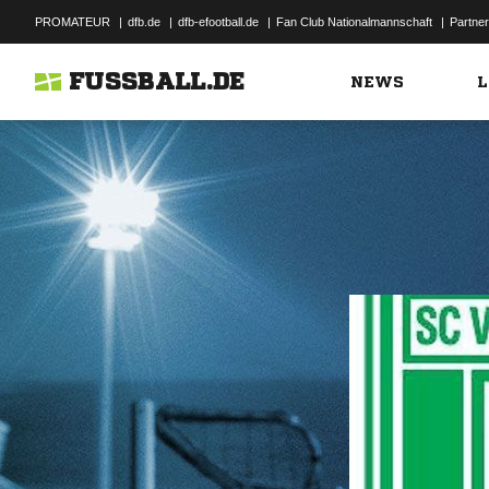
PROMATEUR
|
dfb.de
|
dfb-efootball.de
|
Fan Club Nationalmannschaft
|
Partner
FUSSBALL.DE
NEWS
L