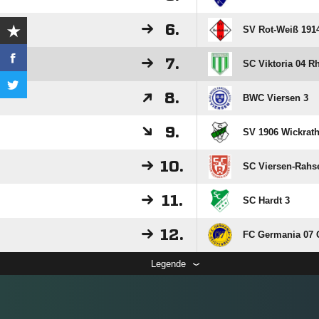
6.
SV Rot-Weiß 1914
7.
SC Viktoria 04 R
8.
BWC Viersen 3
9.
SV 1906 Wickrat
10.
SC Viersen-Rahse
11.
SC Hardt 3
12.
FC Germania 07 
Legende