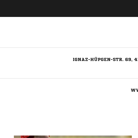
IGNAZ-HÜPGEN-STR. 69,
WW
Nachricht an SC Viktoria 04 Rheydt