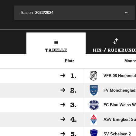
Saison:
2023/2024
TABELLE
HIN-/ RÜCKRUND
Platz
Manns
1.
VFB 08 Hochneuk
2.
FV Mönchenglad
3.
FC Blau Weiss W
4.
ASV Einigkeit Sü
5.
SV Schelsen 2