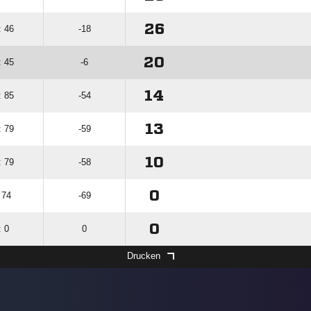
26
: 46
-18
20
: 45
-6
14
: 85
-54
13
: 79
-59
10
: 79
-58
0
 74
-69
0
: 0
0
Drucken