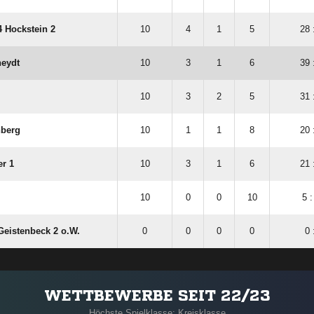
 Hockstein 2
10
4
1
5
28 
heydt
10
3
1
6
39 
10
3
2
5
31 
hberg
10
1
1
8
20 
r 1
10
3
1
6
21 
10
0
0
10
5 :
Geistenbeck 2 o.W.
0
0
0
0
0 
WETTBEWERBE SEIT 22/23
Höchste Spielklasse: Kreisklasse