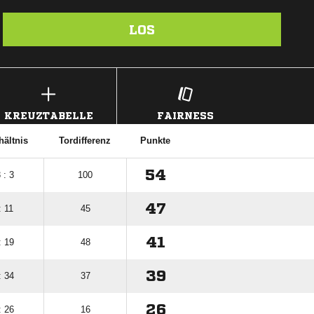
LOS
KREUZTABELLE
FAIRNESS
hältnis
Tordifferenz
Punkte
54
 : 3
100
47
: 11
45
41
: 19
48
39
: 34
37
26
: 26
16