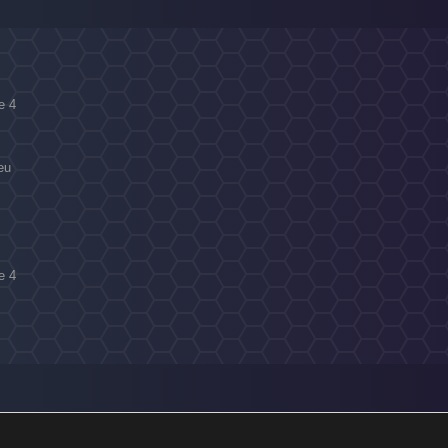
e 4
eu
e 4