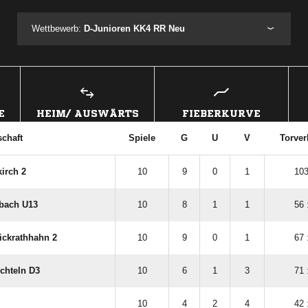
Wettbewerb:
D-Junioren KK4 RR Neu
E
HEIM/ AUSWÄRTS
FIEBERKURVE
chaft
Spiele
G
U
V
Torver
irch 2
10
9
0
1
103
bach U13
10
8
1
1
56 
ickrathhahn 2
10
9
0
1
67 
chteln D3
10
6
1
3
71 
10
4
2
4
42 