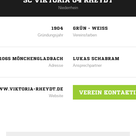
SC VIKTORIA 04 RHEYDT
Niederrhein
1904
GRÜN - WEISS
Gründungsjahr
Vereinsfarben
 41065 MÖNCHENGLADBACH
LUKAS SCHABRAM
Adresse
Ansprechpartner
W.VIKTORIA-RHEYDT.DE
VEREIN KONTAKT
Website