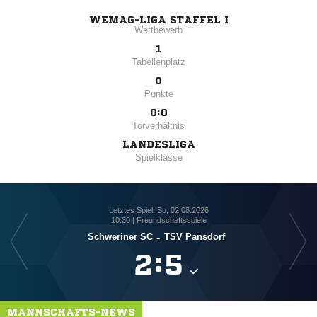
WEMAG-LIGA STAFFEL I
Wettbewerb
1
Tabellenplatz
0
Punkte
0:0
Torverhältnis
LANDESLIGA
Spielklasse
Letztes Spiel: So, 02.08.2026
10:30 | Freundschaftsspiele
Schweriner SC
-
TSV Pansdorf

:

MANNSCHAFTS-NEWS