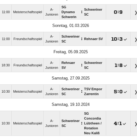
SG
A-
Schweriner
:

:

11:00
Meisterschaftsspiel
Dynamo
Junioren
SC
Schwerin
Sonntag, 01.03.2026
A-
Schweriner
:

:

11:00
Freundschaftsspiel
Rehnaer SV
Junioren
SC
Freitag, 05.09.2025
A-
Rehnaer
Schweriner
:

:

18:30
Freundschaftsspiel
Junioren
SV
SC
Samstag, 27.09.2025
A-
Schweriner
TSV Empor
:

:

10:30
Meisterschaftsspiel
Junioren
SC
Zarrentin
Samstag, 19.10.2024
SG
Concordia
A-
Schweriner
:

:

10:30
Meisterschaftsspiel
Lübtheen /​
Junioren
SC
Rotation
Neu Kaliß