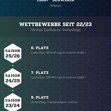
19057 SCHWERIN
Adresse
WETTBEWERBE SEIT 22/23
Höchste Spielklasse: Verbandsliga
6. PLATZ
SAISON
Landesliga / WEMAG-Liga A-Junioren Staffel I
25/26
7. PLATZ
SAISON
Landesliga / WEMAG-Liga A-Junioren Staffel I
24/25
9. PLATZ
SAISON
Verbandsliga / Verbandsliga A-Junioren
23/24