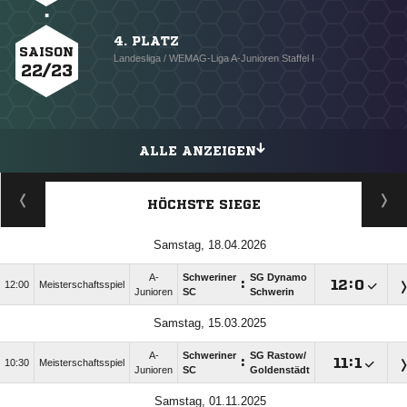
4. PLATZ
SAISON
Landesliga / WEMAG-Liga A-Junioren Staffel I
22/23
ALLE ANZEIGEN
HÖCHSTE SIEGE
Samstag, 18.04.2026
A-
Schweriner
SG Dynamo
:

:

12:00
Meisterschaftsspiel
Junioren
SC
Schwerin
Samstag, 15.03.2025
A-
Schweriner
SG Rastow/​
:

:

10:30
Meisterschaftsspiel
Junioren
SC
Goldenstädt
Samstag, 01.11.2025