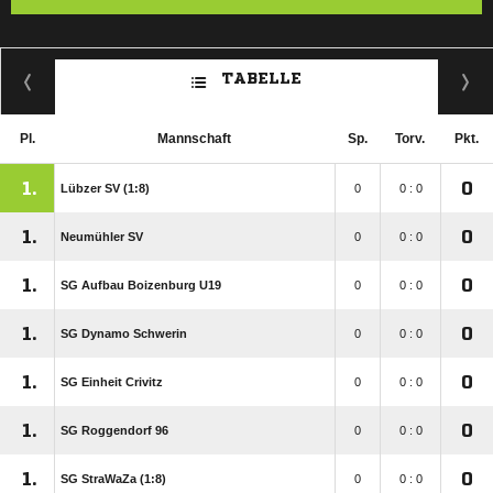
TABELLE
Pl.
Mannschaft
Sp.
Torv.
Pkt.
1.
0
Lübzer SV (1:8)
0
0 : 0
1.
0
Neumühler SV
0
0 : 0
1.
0
SG Aufbau Boizenburg U19
0
0 : 0
1.
0
SG Dynamo Schwerin
0
0 : 0
1.
0
SG Einheit Crivitz
0
0 : 0
1.
0
SG Roggendorf 96
0
0 : 0
1.
0
SG StraWaZa (1:8)
0
0 : 0