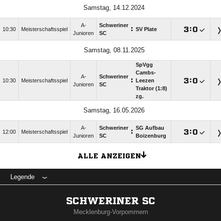
Samstag, 14.12.2024
A-
Schweriner
:

:

10:30
Meisterschaftsspiel
SV Plate
Junioren
SC
Samstag, 08.11.2025
SpVgg
Cambs-
A-
Schweriner
:

:

10:30
Meisterschaftsspiel
Leezen
Junioren
SC
Traktor (1:8)
zg.
Samstag, 16.05.2026
A-
Schweriner
SG Aufbau
:

:

12:00
Meisterschaftsspiel
Junioren
SC
Boizenburg
ALLE ANZEIGEN
Legende
SCHWERINER SC
Mecklenburg-Vorpommern