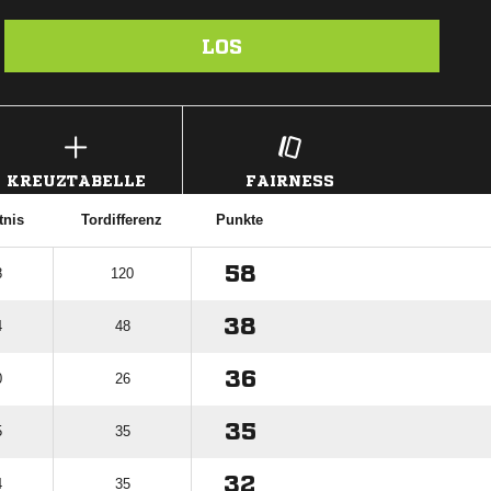
LOS
KREUZTABELLE
FAIRNESS
tnis
Tordifferenz
Punkte
58
8
120
38
4
48
36
0
26
35
5
35
32
4
35