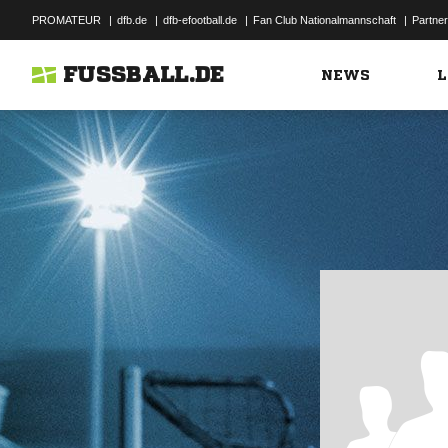
PROMATEUR
|
dfb.de
|
dfb-efootball.de
|
Fan Club Nationalmannschaft
|
Partner
FUSSBALL.DE
NEWS
L