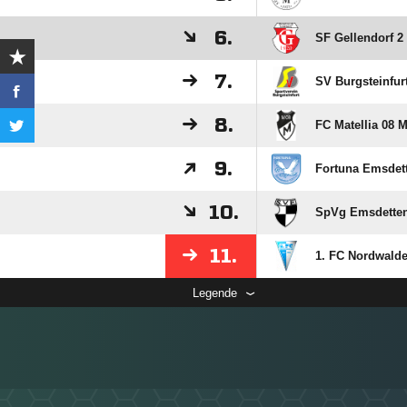
6.
SF Gellendorf 2
7.
SV Burgsteinfurt
8.
FC Matellia 08 M
9.
Fortuna Emsdett
10.
SpVg Emsdetten
11.
1. FC Nordwalde 
Legende