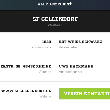
ALLE ANZEIGEN
SF GELLENDORF
Westfalen
1920
ROT WEISS SCHWARZ
Gründungsjahr
Vereinsfarben
IEKSTR. 38, 48432 RHEINE
UWE HACKMANN
Adresse
Ansprechpartner
WWW.SFGELLENDORF.DE
VEREIN KONTAKT
Website