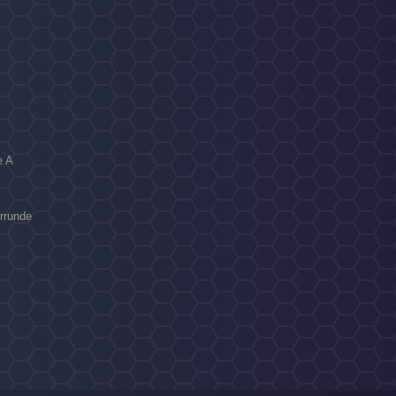
e A
errunde