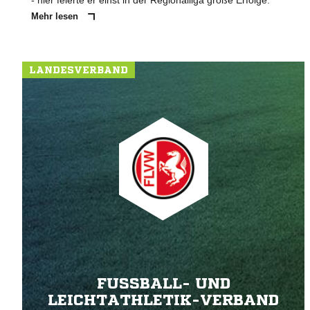
- hier feierte er einst in der Regionalliga große Erfolge.
Mehr lesen
LANDESVERBAND
FUSSBALL- UND L
EICHTATHLETIK-VERBAND W