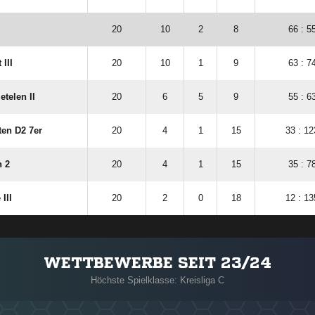
20
10
2
8
66 : 5
 III
20
10
1
9
63 : 7
etelen II
20
6
5
9
55 : 6
en D2 7er
20
4
1
15
33 : 12
 2
20
4
1
15
35 : 7
III
20
2
0
18
12 : 13
WETTBEWERBE SEIT 23/24
Höchste Spielklasse: Kreisliga C