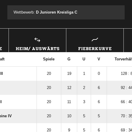
Wettbewerb:
D Junioren Kreisliga C
E
HEIM/ AUSWÄRTS
FIEBERKURVE
aft
Spiele
G
U
V
Torverhäl
II
20
19
1
0
128 : 
20
12
2
6
92 : 4
I
20
11
3
6
66 : 4
eine IV
20
10
5
5
70 : 3
20
9
5
6
69 : 3