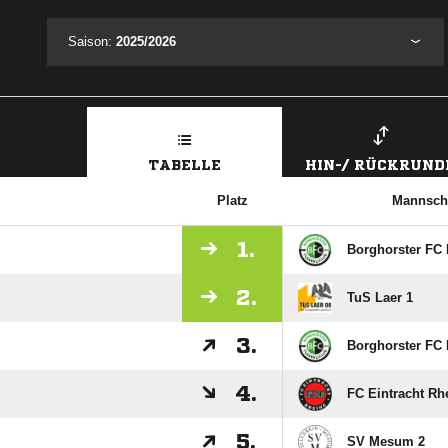
Saison:
2025/2026
TABELLE
HIN-/ RÜCKRUND
Platz
Mannsch
1.
Borghorster FC I
2.
TuS Laer 1
3.
Borghorster FC I
4.
FC Eintracht Rh
5.
SV Mesum 2