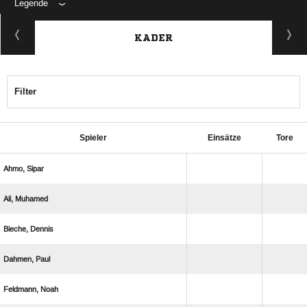
Legende
KADER
Filter
Spieler
Einsätze
Tore
 
 
 
 
 