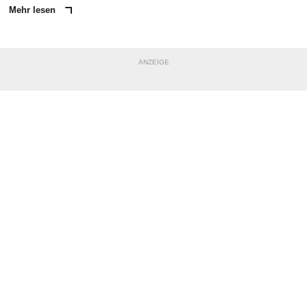
Mehr lesen
ANZEIGE
NACHRICHT SENDEN
* Pflichtfelder