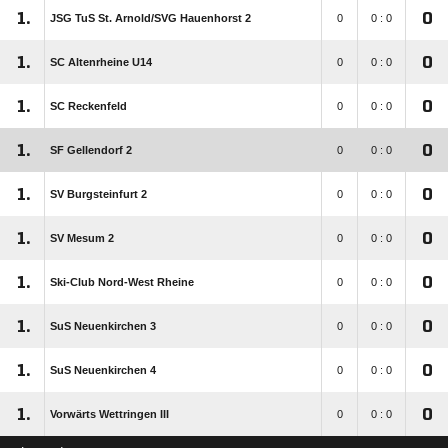
1.
0
JSG TuS St. Arnold/​SVG Hauenhorst 2
0
0 : 0
1.
0
SC Altenrheine U14
0
0 : 0
1.
0
SC Reckenfeld
0
0 : 0
1.
0
SF Gellendorf 2
0
0 : 0
1.
0
SV Burgsteinfurt 2
0
0 : 0
1.
0
SV Mesum 2
0
0 : 0
1.
0
Ski-Club Nord-West Rheine
0
0 : 0
1.
0
SuS Neuenkirchen 3
0
0 : 0
1.
0
SuS Neuenkirchen 4
0
0 : 0
1.
0
Vorwärts Wettringen III
0
0 : 0