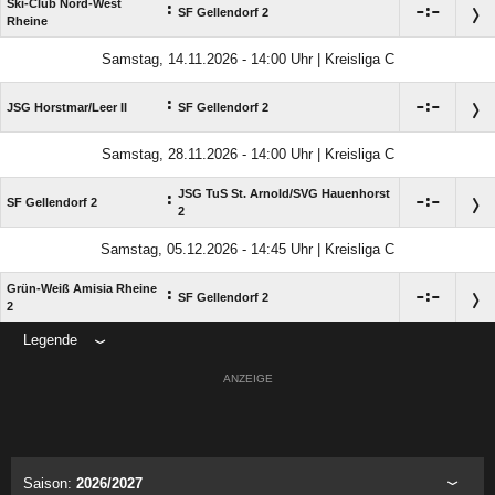
Ski-Club Nord-West
:

:

SF Gellendorf 2
Rheine
Samstag, 14.11.2026 - 14:00 Uhr | Kreisliga C
:

:

JSG Horstmar/​Leer II
SF Gellendorf 2
Samstag, 28.11.2026 - 14:00 Uhr | Kreisliga C
JSG TuS St. Arnold/​SVG Hauenhorst
:

:

SF Gellendorf 2
2
Samstag, 05.12.2026 - 14:45 Uhr | Kreisliga C
Grün-Weiß Amisia Rheine
:

:

SF Gellendorf 2
2
Legende
ANZEIGE
Saison:
2026/2027