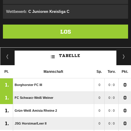
Wettbewerb:
C Junioren Kreisliga C
LOS
TABELLE
Pl.
Mannschaft
Sp.
Torv.
Pkt.
1.
0
Borghorster FC III
0
0 : 0
1.
0
FC Schwarz-Weiß Weiner
0
0 : 0
1.
0
Grün-Weiß Amisia Rheine 2
0
0 : 0
1.
0
JSG Horstmar/​Leer II
0
0 : 0