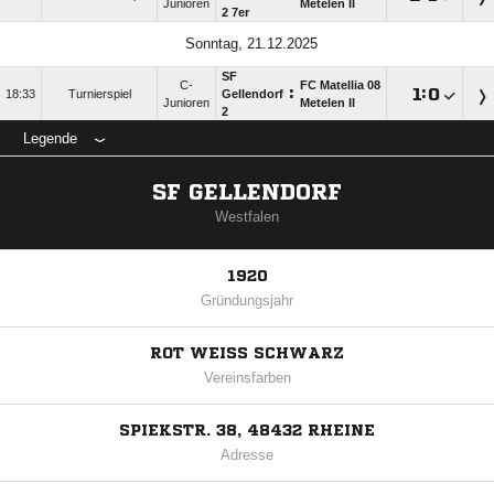
Junioren
Metelen II
2 7er
Sonntag, 21.12.2025
SF
C-
FC Matellia 08
:

:

18:33
Turnierspiel
Gellendorf
Junioren
Metelen II
2
Legende
SF GELLENDORF
Westfalen
1920
Gründungsjahr
ROT WEISS SCHWARZ
Vereinsfarben
SPIEKSTR. 38, 48432 RHEINE
Adresse