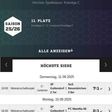
Höchste Spielklasse: Kreisliga C
11. PLATZ
SAISON
Kreisliga C / C Junioren Kreisliga C
25/26
ALLE ANZEIGEN
HÖCHSTE SIEGE
Donnerstag, 11.09.2025
SF
SuS
C-
:

:

18:00
Meisterschaftsspiel
Gellendorf
Neuenkirchen
Junioren
2 7er
3 9er
Montag, 15.09.2025
SF
C-
FC Matellia 08
:

:

18:00
Meisterschaftsspiel
Gellendorf