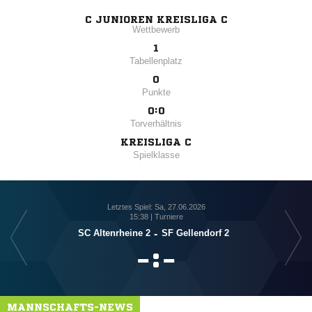
C JUNIOREN KREISLIGA C
Wettbewerb
1
Tabellenplatz
0
Punkte
0:0
Torverhältnis
KREISLIGA C
Spielklasse
Letztes Spiel: Sa, 27.06.2026
15:38 | Turniere
SC Altenrheine 2
-
SF Gellendorf 2

:

MANNSCHAFTS-NEWS