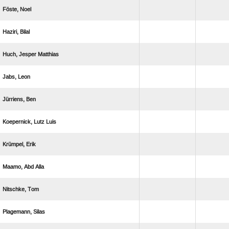
 
 
  
 
 
  
 
  
 
 