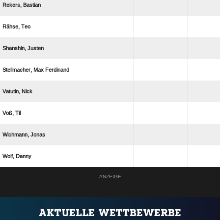
 
 
 
  
 
 
 
 
ANZEIGE
AKTUELLE WETTBEWERBE