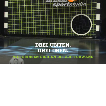
DREI UNTEN.
DREI OBEN.
WIR BRINGEN DICH AN DIE ZDF-TORWAND