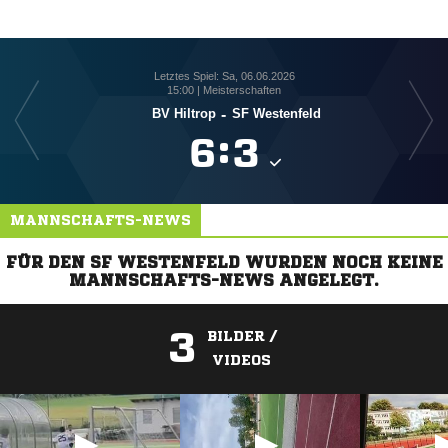
Letztes Spiel: Sa, 06.06.2026
15:00 | Meisterschaften
JSG W
BV Hiltrop
-
SF Westenfeld

:

MANNSCHAFTS-NEWS
FÜR DEN SF WESTENFELD WURDEN NOCH KEINE
MANNSCHAFTS-NEWS ANGELEGT.
3
BILDER /
VIDEOS