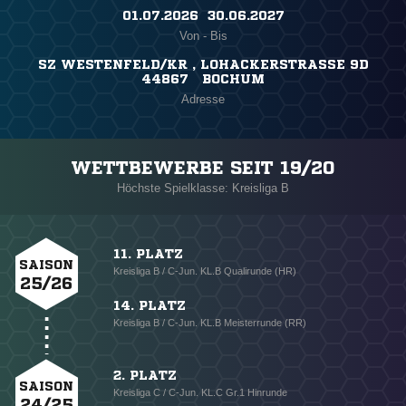
01.07.2026 ​ 30.06.2027
Von - Bis
SZ WESTENFELD/KR , LOHACKERSTRASSE 9D
44867 BOCHUM
Adresse
WETTBEWERBE SEIT 19/20
Höchste Spielklasse: Kreisliga B
11. PLATZ
SAISON
Kreisliga B / C-Jun. KL.B Qualirunde (HR)
25/26
14. PLATZ
Kreisliga B / C-Jun. KL.B Meisterrunde (RR)
2. PLATZ
SAISON
Kreisliga C / C-Jun. KL.C Gr.1 Hinrunde
24/25