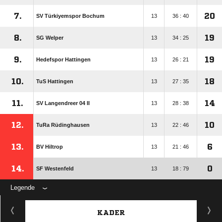
7.
20
SV Türkiyemspor Bochum
13
36 : 40
8.
19
SG Welper
13
34 : 25
9.
19
Hedefspor Hattingen
13
26 : 21
10.
18
TuS Hattingen
13
27 : 35
11.
14
SV Langendreer 04 II
13
28 : 38
12.
10
TuRa Rüdinghausen
13
22 : 46
13.
6
BV Hiltrop
13
21 : 46
14.
0
SF Westenfeld
13
18 : 79
Legende
KADER