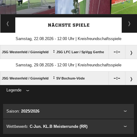
ANZEIGE
NÄCHSTE SPIELE
Samstag, 22.08.2026 - 12:00 Uhr | Kreisfreundschaftsspiele
:

:

JSG Westenfeld /​ Günnigfeld
JSG LFC Laer /​ SpVgg Gerthe
Samstag, 29.08.2026 - 12:00 Uhr | Kreisfreundschaftsspiele
:

:

JSG Westenfeld /​ Günnigfeld
SV Bochum-Vöde
Legende
ANZEIGE
Saison:
2025/2026
Wettbewerb:
C-Jun. KL.B Meisterrunde (RR)