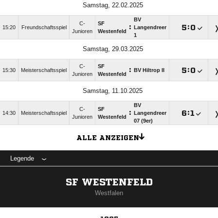
Samstag, 22.02.2025
BV
C-
SF
:

:

15:20
Freundschaftsspiel
Langendreer
Junioren
Westenfeld
1
Samstag, 29.03.2025
C-
SF
:

:

15:30
Meisterschaftsspiel
BV Hiltrop II
Junioren
Westenfeld
Samstag, 11.10.2025
BV
C-
SF
:

:

14:30
Meisterschaftsspiel
Langendreer
Junioren
Westenfeld
07 (9er)
ALLE ANZEIGEN
Legende
SF WESTENFELD
Westfalen