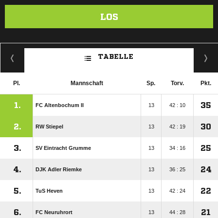
LOS
TABELLE
Pl.
Mannschaft
Sp.
Torv.
Pkt.
1.
35
FC Altenbochum II
13
42 : 10
2.
30
RW Stiepel
13
42 : 19
3.
25
SV Eintracht Grumme
13
34 : 16
4.
24
DJK Adler Riemke
13
36 : 25
5.
22
TuS Heven
13
42 : 24
6.
21
FC Neuruhrort
13
44 : 28