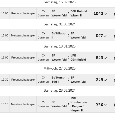
Samstag, 15.02.2025
C-
SF
DJK Ruhrtal
:

:

13:00
Freundschaftsspiel
Junioren
Westenfeld
Witten II
Samstag, 31.08.2024
C-
BV Hiltrop
SF
:

:

15:00
Meisterschaftsspiel
Junioren
II
Westenfeld
Samstag, 18.01.2025
C-
SF
VFB
:

:

13:00
Freundschaftsspiel
Junioren
Westenfeld
Günnigfeld
Mittwoch, 27.08.2025
C-
BV Horst-
SF
:

:

17:30
Freundschaftsspiel
Junioren
Süd II
Westenfeld
Samstag, 28.09.2024
JSG
C-
SF
Kornharpen
:

:

15:15
Meisterschaftsspiel
Junioren
Westenfeld
/​ Bergen /​
Harpen II