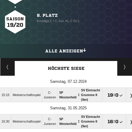
8. PLATZ
SAISON
Kreisliga C / C-Jun. KL.C Gr.1
19/20
ALLE ANZEIGEN
HÖCHSTE SIEGE
Samstag, 07.12.2024
SV Eintracht
C-
SF
:

:

15:15
Meisterschaftsspiel
Grumme II
Junioren
Westenfeld
(9er)
Samstag, 31.05.2025
SV Eintracht
C-
SF
:

:

15:30
Meisterschaftsspiel
Grumme II
Junioren
Westenfeld
(9er)