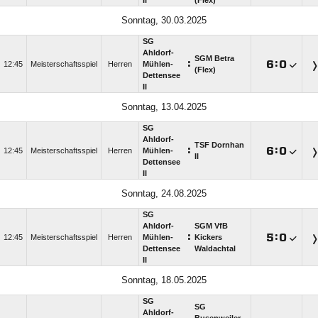
II
(Flex)
Sonntag, 30.03.2025
SG
Ahldorf-
SGM Betra
:

:

12:45
Meisterschaftsspiel
Herren
Mühlen-
(Flex)
Dettensee
II
Sonntag, 13.04.2025
SG
Ahldorf-
TSF Dornhan
:

:

12:45
Meisterschaftsspiel
Herren
Mühlen-
II
Dettensee
II
Sonntag, 24.08.2025
SG
Ahldorf-
SGM VfB
:

:

12:45
Meisterschaftsspiel
Herren
Mühlen-
Kickers
Dettensee
Waldachtal
II
Sonntag, 18.05.2025
SG
SG
Ahldorf-