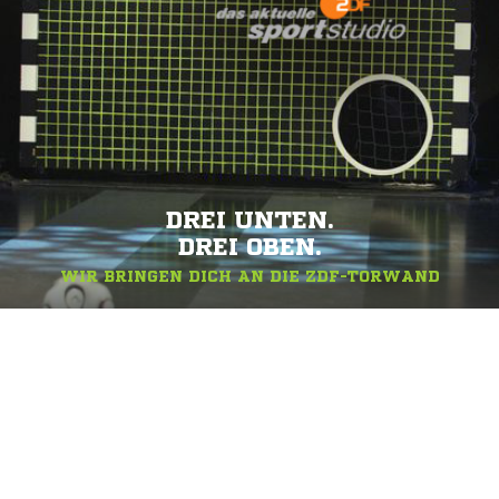
DREI UNTEN.
DREI OBEN.
WIR BRINGEN DICH AN DIE ZDF-TORWAND