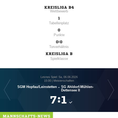
KREISLIGA B4
Wettbewerb
1
Tabellenplatz
0
Punkte
0:0
Torverhältnis
KREISLIGA B
Spielklasse
Letztes Spiel: Sa, 06.06.2026
15:00 | Meisterschaften
SGM Hopfau/​Leinstetten
-
SG Ahldorf-Mühlen-
Dettensee II

:

MANNSCHAFTS-NEWS