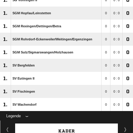
1.
0
SG Vöhringen II
0
0 : 0
1.
0
SGM Hopfau/​Leinstetten
0
0 : 0
1.
0
SGM Rexingen/​Dettingen/​Betra
0
0 : 0
1.
0
SGM Rohrdorf-Eckenweiler/​Weitingen/​Ergenzingen
0
0 : 0
1.
0
SGM Sulz/​Sigmarswangen/​Holzhausen
0
0 : 0
1.
0
SV Bergfelden
0
0 : 0
1.
0
SV Eutingen II
0
0 : 0
1.
0
SV Fischingen
0
0 : 0
1.
0
SV Wachendorf
0
0 : 0
Legende
KADER