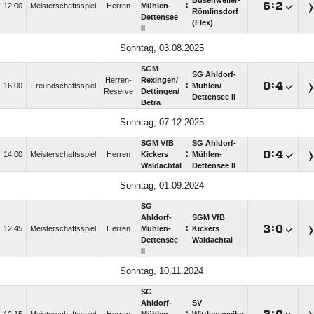
Busenweiler-
:

:

12:00
Meisterschaftsspiel
Herren
Mühlen-
Römlinsdorf
Dettensee
(Flex)
II
Sonntag, 03.08.2025
SGM
SG Ahldorf-
Herren-
Rexingen/​
:

:

16:00
Freundschaftsspiel
Mühlen/​
Reserve
Dettingen/​
Dettensee II
Betra
Sonntag, 07.12.2025
SGM VfB
SG Ahldorf-
:

:

14:00
Meisterschaftsspiel
Herren
Kickers
Mühlen-
Waldachtal
Dettensee II
Sonntag, 01.09.2024
SG
Ahldorf-
SGM VfB
:

:

12:45
Meisterschaftsspiel
Herren
Mühlen-
Kickers
Dettensee
Waldachtal
II
Sonntag, 10.11.2024
SG
Ahldorf-
SV