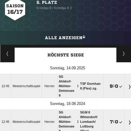
5. PLATZ
SAISON
Kreisliga B / Kreisliga B 3
16/17
ALLE ANZEIGEN
HÖCHSTE SIEGE
Sonntag, 14.09.2025
SG
Ahldorf-
TSF Dornhan
:

:

12:45
Meisterschaftsspiel
Herren
Mühlen-
II (Flex) zg.
Dettensee
II
Sonntag, 18.08.2024
SG
SGM II
Ahldorf-
Wittendorf/​
:

:

12:45
Meisterschaftsspiel
Herren
Mühlen-
Lombach/​
Dettensee
Loßburg