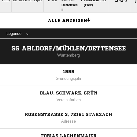
:

:

12:15
Meisterschaftsspiel
Herren
Mühlen-
Wittlensweiler
U
Dettensee
(Flex)
II
ALLE ANZEIGEN
Legende
SG AHLDORF/MÜHLEN/DETTENSEE
Württemberg
1999
Gründungsjahr
BLAU, SCHWARZ, GRÜN
Vereinsfarben
ROSENSTRASSE 3, 72181 STARZACH
Adresse
TOBIAS LACHENMAIER