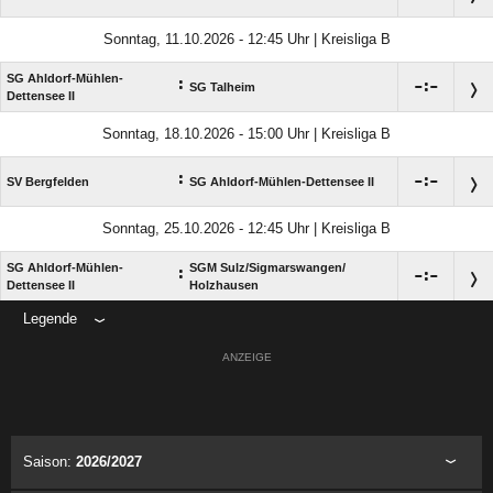
Sonntag, 11.10.2026 - 12:45 Uhr | Kreisliga B
SG Ahldorf-Mühlen-
:

:

SG Talheim
Dettensee II
Sonntag, 18.10.2026 - 15:00 Uhr | Kreisliga B
:

:

SV Bergfelden
SG Ahldorf-Mühlen-Dettensee II
Sonntag, 25.10.2026 - 12:45 Uhr | Kreisliga B
SG Ahldorf-Mühlen-
SGM Sulz/​Sigmarswangen/​
:

:

Dettensee II
Holzhausen
Legende
ANZEIGE
Saison:
2026/2027