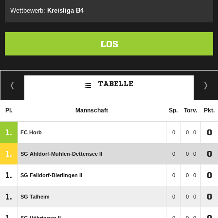
Wettbewerb:
Kreisliga B4
LOS
TABELLE
Pl.
Mannschaft
Sp.
Torv.
Pkt.
1.
0
FC Horb
0
0 : 0
1.
0
SG Ahldorf-Mühlen-Dettensee II
0
0 : 0
1.
0
SG Felldorf-Bierlingen II
0
0 : 0
1.
0
SG Talheim
0
0 : 0