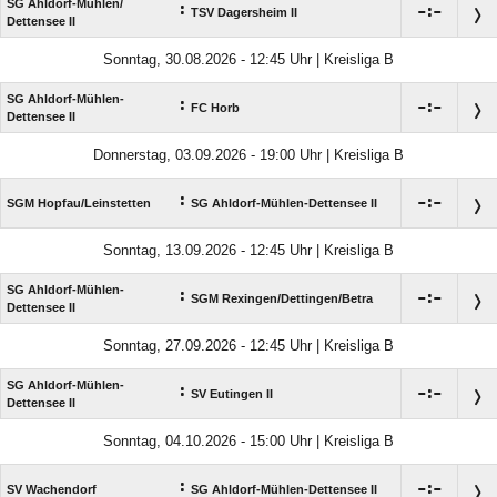
SG Ahldorf-Mühlen/​
:

:

TSV Dagersheim II
Dettensee II
Sonntag, 30.08.2026 - 12:45 Uhr | Kreisliga B
SG Ahldorf-Mühlen-
:

:

FC Horb
Dettensee II
Donnerstag, 03.09.2026 - 19:00 Uhr | Kreisliga B
:

:

SGM Hopfau/​Leinstetten
SG Ahldorf-Mühlen-Dettensee II
Sonntag, 13.09.2026 - 12:45 Uhr | Kreisliga B
SG Ahldorf-Mühlen-
:

:

SGM Rexingen/​Dettingen/​Betra
Dettensee II
Sonntag, 27.09.2026 - 12:45 Uhr | Kreisliga B
SG Ahldorf-Mühlen-
:

:

SV Eutingen II
Dettensee II
Sonntag, 04.10.2026 - 15:00 Uhr | Kreisliga B
:

:

SV Wachendorf
SG Ahldorf-Mühlen-Dettensee II