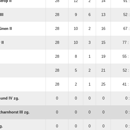
trop II
28
12
2
14
91 :
II
28
9
6
13
52 :
ünen II
28
10
2
16
67 :
 II
28
10
3
15
77 :
28
8
1
19
55 :
28
5
2
21
52 :
28
2
1
25
41 :
mund IV zg.
0
0
0
0
0 :
arnhorst III zg.
0
0
0
0
0 :
g.
0
0
0
0
0 :