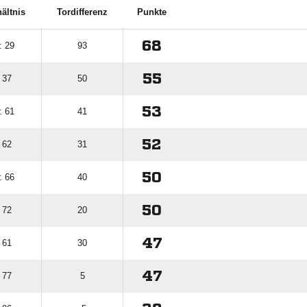
ältnis
Tordifferenz
Punkte
68
: 29
93
55
 37
50
53
: 61
41
52
 62
31
50
: 66
40
50
 72
20
47
 61
30
47
 77
5