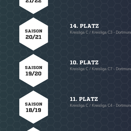
21/22
14. PLATZ
SAISON
Kreisliga C / Kreisliga C3 - Dortmun
20/21
10. PLATZ
SAISON
Kreisliga C / Kreisliga C7 - Dortmun
19/20
11. PLATZ
SAISON
Kreisliga C / Kreisliga C4 - Dortmun
18/19