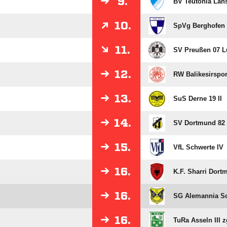
9.
BV Teutonia Lans
10.
SpVg Berghofen I
11.
SV Preußen 07 L
12.
RW Balikesirspor
13.
SuS Derne 19 II
14.
SV Dortmund 82
15.
VfL Schwerte IV
16.
K.F. Sharri Dort
16.
SG Alemannia Sch
16.
TuRa Asseln III z