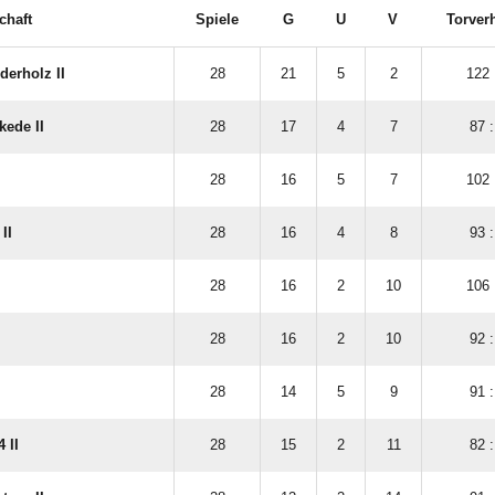
chaft
Spiele
G
U
V
Torverh
derholz II
28
21
5
2
122 
kede II
28
17
4
7
87 :
28
16
5
7
102 
II
28
16
4
8
93 :
I
28
16
2
10
106 
28
16
2
10
92 :
28
14
5
9
91 :
 II
28
15
2
11
82 :