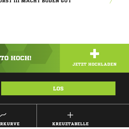
RST III MACHT BODEN GUT
+
OTO HOCH!
JETZT HOCHLADEN
LOS
ERKURVE
KREUZTABELLE