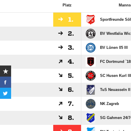
Platz
Manns
1.
Sportfreunde Söl
2.
BV Westfalia Wic
3.
BV Lünen 05 III
4.
FC Dortmund `18 
5.
SC Husen Kurl II
6.
TuS Neuasseln II
7.
NK Zagreb
8.
SG Gahmen 24/​74