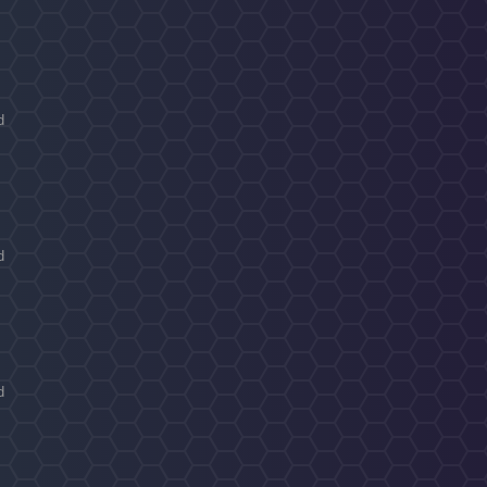
d
d
d