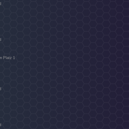
d
d
m Platz 1
d
d