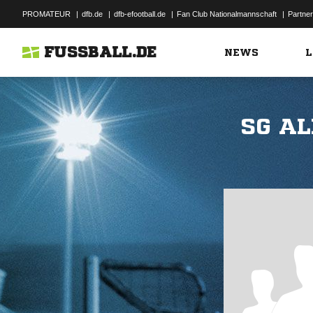
PROMATEUR
|
dfb.de
|
dfb-efootball.de
|
Fan Club Nationalmannschaft
|
Partner
FUSSBALL.DE
NEWS
L
SG AL