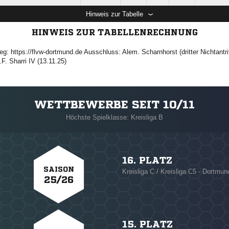
Hinweis zur Tabelle
HINWEIS ZUR TABELLENRECHNUNG
eg: https://flvw-dortmund.de Ausschluss: Alem. Scharnhorst (dritter Nichtant
F. Sharri IV (13.11.25)
WETTBEWERBE SEIT 10/11
Höchste Spielklasse: Kreisliga B
16. PLATZ
SAISON
Kreisliga C / Kreisliga C5 - Dortmun
25/26
15. PLATZ