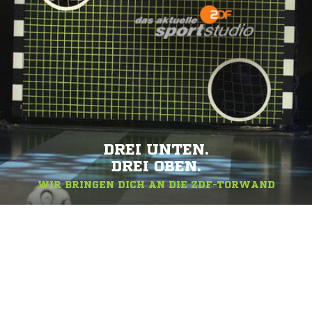
DREI UNTEN.
DREI OBEN.
WIR BRINGEN DICH AN DIE ZDF-TORWAND