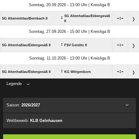
Sonntag, 20.09.2026 - 13:00 Uhr | Kreisliga B
SG Altenhaßlau/​Eidengesäß
:

:

SG Altenmittlau/​Bernbach II
II
Sonntag, 27.09.2026 - 15:00 Uhr | Kreisliga B
:

:

SG Altenhaßlau/​Eidengesäß II
FSV Geislitz II
Sonntag, 11.10.2026 - 13:00 Uhr | Kreisliga B
:

:

SG Altenhaßlau/​Eidengesäß II
KG Wittgenborn
Legende
ANZEIGE
Saison:
2026/2027
Wettbewerb:
KLB Gelnhausen