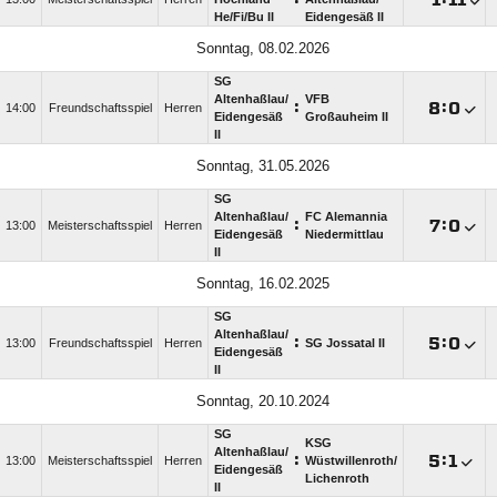
He/​Fi/​Bu II
Eidengesäß II
Sonntag, 08.02.2026
SG
Altenhaßlau/​
VFB
:

:

14:00
Freundschaftsspiel
Herren
Eidengesäß
Großauheim II
II
Sonntag, 31.05.2026
SG
Altenhaßlau/​
FC Alemannia
:

:

13:00
Meisterschaftsspiel
Herren
Eidengesäß
Niedermittlau
II
Sonntag, 16.02.2025
SG
Altenhaßlau/​
:

:

13:00
Freundschaftsspiel
Herren
SG Jossatal II
Eidengesäß
II
Sonntag, 20.10.2024
SG
KSG
Altenhaßlau/​
:

:

13:00
Meisterschaftsspiel
Herren
Wüstwillenroth/​
Eidengesäß
Lichenroth
II