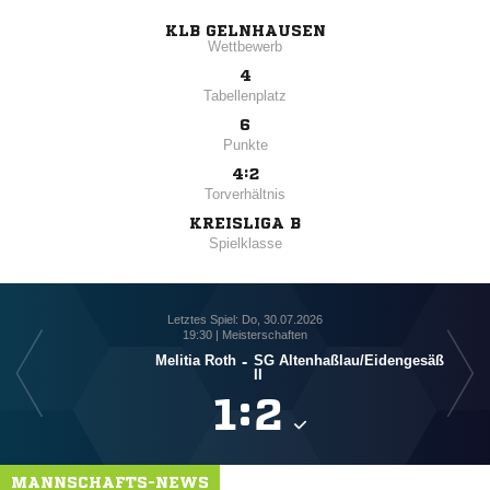
KLB GELNHAUSEN
Wettbewerb
4
Tabellenplatz
6
Punkte
4:2
Torverhältnis
KREISLIGA B
Spielklasse
Letztes Spiel: Do, 30.07.2026
19:30 | Meisterschaften
Melitia Roth
-
SG Altenhaßlau/​Eidengesäß
II

:

MANNSCHAFTS-NEWS