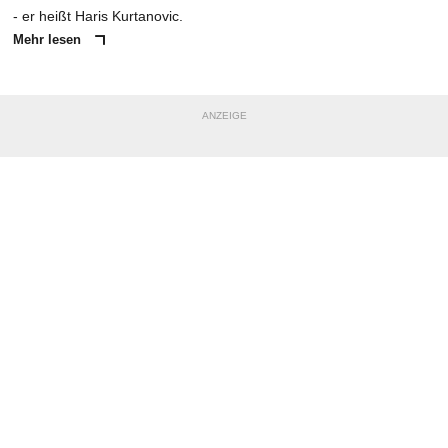
- er heißt Haris Kurtanovic.
Mehr lesen
ANZEIGE
NACHRICHT SENDEN
* Pflichtfelder