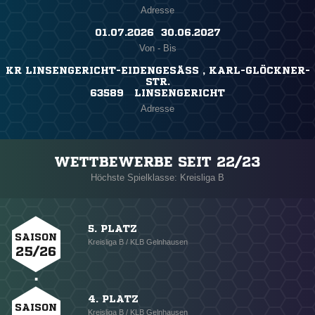
Adresse
01.07.2026 ​ 30.06.2027
Von - Bis
KR LINSENGERICHT-EIDENGESÄSS , KARL-GLÖCKNER-S
TR.
63589 LINSENGERICHT
Adresse
WETTBEWERBE SEIT 22/23
Höchste Spielklasse: Kreisliga B
5. PLATZ
SAISON
Kreisliga B / KLB Gelnhausen
25/26
4. PLATZ
SAISON
Kreisliga B / KLB Gelnhausen