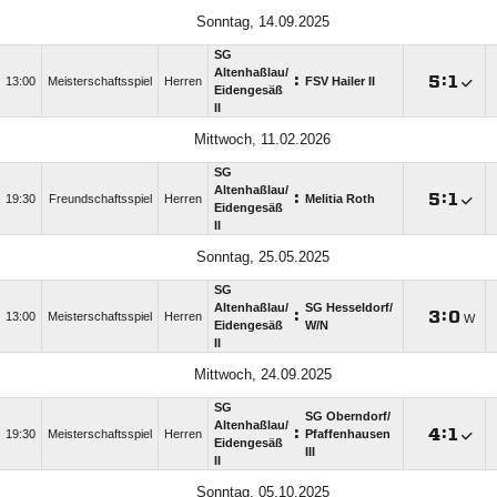
Sonntag, 14.09.2025
SG
Altenhaßlau/​
:

:

13:00
Meisterschaftsspiel
Herren
FSV Hailer II
Eidengesäß
II
Mittwoch, 11.02.2026
SG
Altenhaßlau/​
:

:

19:30
Freundschaftsspiel
Herren
Melitia Roth
Eidengesäß
II
Sonntag, 25.05.2025
SG
Altenhaßlau/​
SG Hesseldorf/​
:

:

13:00
Meisterschaftsspiel
Herren
W
Eidengesäß
W/​N
II
Mittwoch, 24.09.2025
SG
SG Oberndorf/​
Altenhaßlau/​
:

:

19:30
Meisterschaftsspiel
Herren
Pfaffenhausen
Eidengesäß
III
II
Sonntag, 05.10.2025