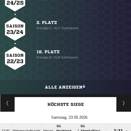
24/25
2. PLATZ
SAISON
Kreisliga C / KLC Gelnhausen
23/24
16. PLATZ
SAISON
Kreisliga B / KLB Gelnhausen
22/23
ALLE ANZEIGEN
HÖCHSTE SIEGE
Samstag, 23.05.2026
SG
SG
:

:

13:00
Meisterschaftsspiel
Herren
Hochland
Altenhaßlau/​