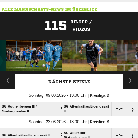
ALLE MANNSCHAFTS-NEWS IM ÜBERBLICK
115
BILDER /
VIDEOS
ANZEIGE
NÄCHSTE SPIELE
Sonntag, 09.08.2026 - 13:00 Uhr | Kreisliga B
SG Rothenbergen III /​
SG Altenhaßlau/​Eidengesäß
:

:

Niedergründau II
II
Sonntag, 23.08.2026 - 13:00 Uhr | Kreisliga B
SG Oberndorf/​
:

:

SG Altenhaßlau/​Eidengesäß II
Pfaffenhausen II