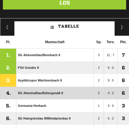
LOS
TABELLE
Pl.
Mannschaft
Sp.
Torv.
Pkt.
1.
7
SG Altenmittlau/​Bernbach II
3
11 : 7
2.
6
FSV Geislitz II
2
6 : 0
3.
6
Ayyildizspor Wächtersbach II
2
9 : 5
4.
6
SG Altenhaßlau/​Eidengesäß II
2
4 : 2
5.
3
Germania Horbach
1
4 : 0
6.
3
SG Haingründau II/​Mittelgründau II
2
5 : 2