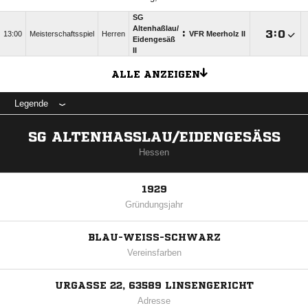
SG
Altenhaßlau/​
:

:

13:00
Meisterschaftsspiel
Herren
VFR Meerholz II
Eidengesäß
II
ALLE ANZEIGEN
Legende
SG ALTENHASSLAU/EIDENGESÄSS
Hessen
1929
Gründungsjahr
BLAU-WEISS-SCHWARZ
Vereinsfarben
URGASSE 22, 63589 LINSENGERICHT
Adresse