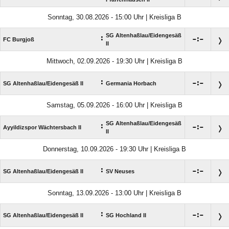
Sonntag, 30.08.2026 - 15:00 Uhr | Kreisliga B
SG Altenhaßlau/​Eidengesäß
:

:

FC Burgjoß
II
Mittwoch, 02.09.2026 - 19:30 Uhr | Kreisliga B
:

:

SG Altenhaßlau/​Eidengesäß II
Germania Horbach
Samstag, 05.09.2026 - 16:00 Uhr | Kreisliga B
SG Altenhaßlau/​Eidengesäß
:

:

Ayyildizspor Wächtersbach II
II
Donnerstag, 10.09.2026 - 19:30 Uhr | Kreisliga B
:

:

SG Altenhaßlau/​Eidengesäß II
SV Neuses
Sonntag, 13.09.2026 - 13:00 Uhr | Kreisliga B
:

:

SG Altenhaßlau/​Eidengesäß II
SG Hochland II