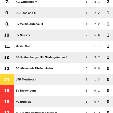
7.
3
KG Wittgenborn
1
3 : 1
8.
1
SG Hochland II
1
2 : 2
8.
1
SV Melitia Aufenau II
1
2 : 2
10.
1
SV Neuses
2
5 : 6
11.
1
Melitia Roth
3
6 : 10
12.
1
SG Rothenbergen III /​ Niedergründau II
2
3 : 7
13.
0
FC Alemannia Niedermittlau
0
0 : 0
14.
0
VFR Meerholz II
1
1 : 3
15.
0
SV Breitenborn
1
0 : 2
16.
0
FC Burgjoß
1
0 : 4
17.
0
SG Oberndorf/​Pfaffenhausen II
3
3 : 11