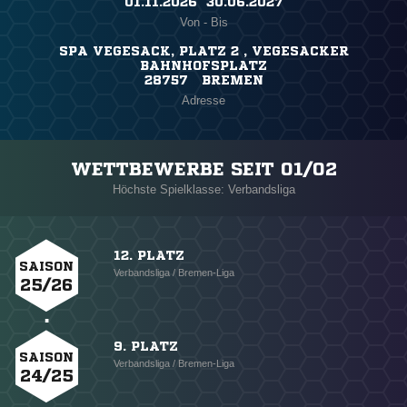
01.11.2026 ​ 30.06.2027
Von - Bis
SPA VEGESACK, PLATZ 2 , VEGESACKER
BAHNHOFSPLATZ
28757 BREMEN
Adresse
WETTBEWERBE SEIT 01/02
Höchste Spielklasse: Verbandsliga
12. PLATZ
SAISON
Verbandsliga / Bremen-Liga
25/26
9. PLATZ
SAISON
Verbandsliga / Bremen-Liga
24/25