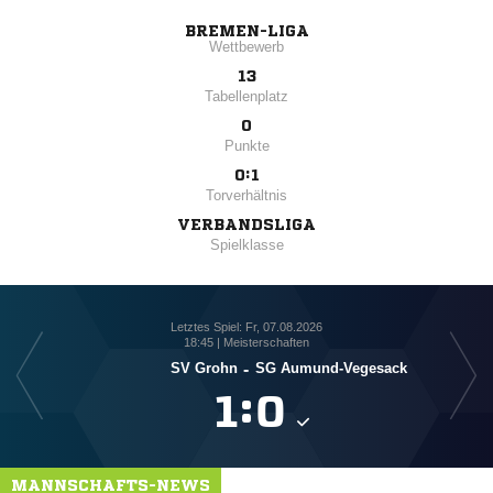
BREMEN-LIGA
Wettbewerb
13
Tabellenplatz
0
Punkte
0:1
Torverhältnis
VERBANDSLIGA
Spielklasse
Letztes Spiel: Fr, 07.08.2026
18:45 | Meisterschaften
SV Grohn
-
SG Aumund-Vegesack

:

MANNSCHAFTS-NEWS