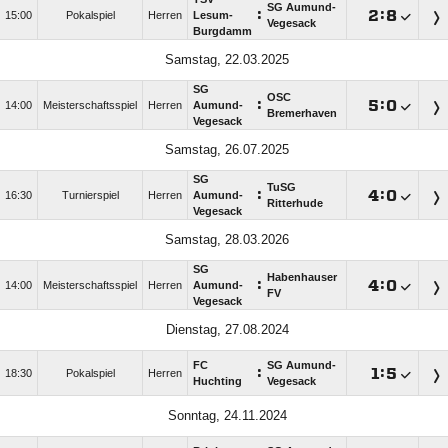
SG Aumund-
:

:

15:00
Pokalspiel
Herren
Lesum-
Vegesack
Burgdamm
Samstag, 22.03.2025
SG
OSC
:

:

14:00
Meisterschaftsspiel
Herren
Aumund-
Bremerhaven
Vegesack
Samstag, 26.07.2025
SG
TuSG
:

:

16:30
Turnierspiel
Herren
Aumund-
Ritterhude
Vegesack
Samstag, 28.03.2026
SG
Habenhauser
:

:

14:00
Meisterschaftsspiel
Herren
Aumund-
FV
Vegesack
Dienstag, 27.08.2024
FC
SG Aumund-
:

:

18:30
Pokalspiel
Herren
Huchting
Vegesack
Sonntag, 24.11.2024