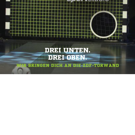
DREI UNTEN.
DREI OBEN.
WIR BRINGEN DICH AN DIE ZDF-TORWAND