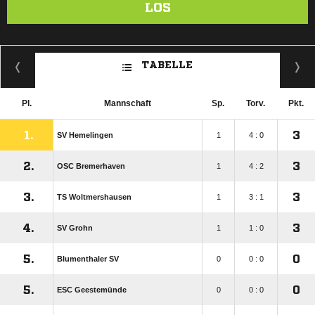
LOS
TABELLE
Pl.
Mannschaft
Sp.
Torv.
Pkt.
1.
3
SV Hemelingen
1
4 : 0
2.
3
OSC Bremerhaven
1
4 : 2
3.
3
TS Woltmershausen
1
3 : 1
4.
3
SV Grohn
1
1 : 0
5.
0
Blumenthaler SV
0
0 : 0
5.
0
ESC Geestemünde
0
0 : 0