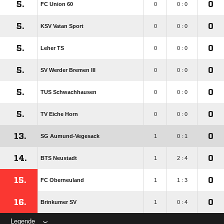
5.
0
FC Union 60
0
0 : 0
5.
0
KSV Vatan Sport
0
0 : 0
5.
0
Leher TS
0
0 : 0
5.
0
SV Werder Bremen III
0
0 : 0
5.
0
TUS Schwachhausen
0
0 : 0
5.
0
TV Eiche Horn
0
0 : 0
13.
0
SG Aumund-Vegesack
1
0 : 1
14.
0
BTS Neustadt
1
2 : 4
15.
0
FC Oberneuland
1
1 : 3
16.
0
Brinkumer SV
1
0 : 4
Legende