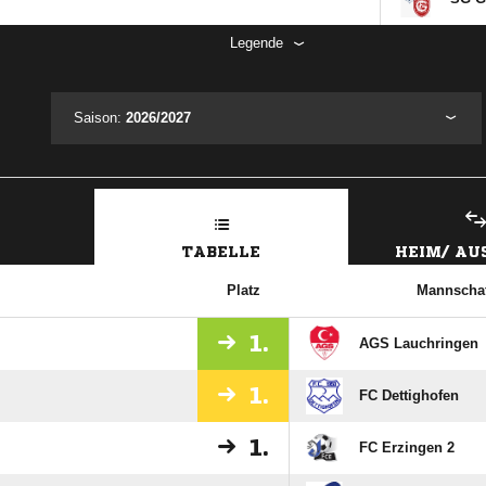
Legende
Saison:
2026/2027
TABELLE
HEIM/ A
Platz
Mannschaf
1.
AGS Lauchringen
1.
FC Dettighofen
1.
FC Erzingen 2