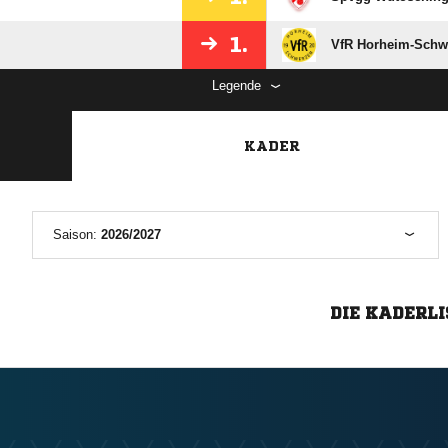
1.
VfR Horheim-Schw
Legende
KADER
Saison:
2026/2027
DIE KADERLI