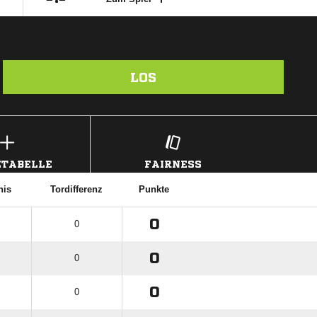
LOS
TABELLE
FAIRNESS
nis
Tordifferenz
Punkte
0
0
0
0
0
0