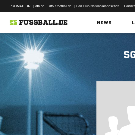
PROMATEUR
|
dfb.de
|
dfb-efootball.de
|
Fan Club Nationalmannschaft
|
Partner
FUSSBALL.DE
NEWS
L
S