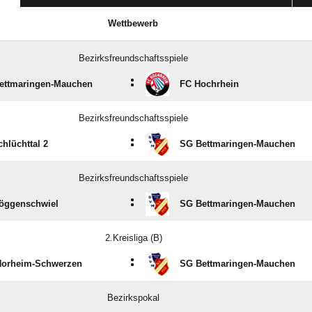
Wettbewerb
Bezirksfreundschaftsspiele
:
ettmaringen-Mauchen
FC Hochrhein
Bezirksfreundschaftsspiele
:
hlüchttal 2
SG Bettmaringen-Mauchen
Bezirksfreundschaftsspiele
:
öggenschwiel
SG Bettmaringen-Mauchen
2.Kreisliga (B)
:
Horheim-Schwerzen
SG Bettmaringen-Mauchen
Bezirkspokal