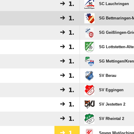
1.
SC Lauchringen
1.
SG Bettmaringen-
1.
SG Geißlingen-Gri
1.
SG Lottstetten-Alt
1.
SG Mettingen/​Kre
1.
SV Berau
1.
SV Eggingen
1.
SV Jestetten 2
1.
SV Rheintal 2
1.
Spvgg Wutösching