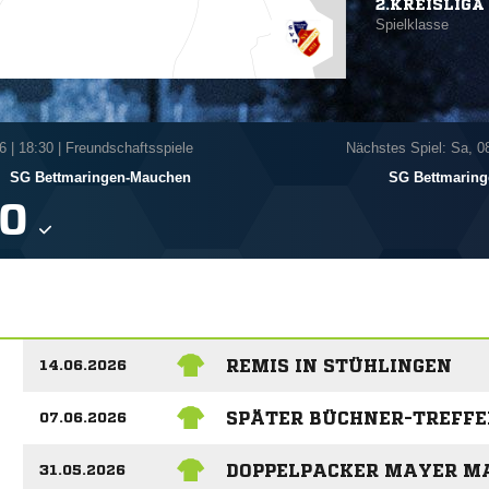
2.KREISLIGA 
Spielklasse
6
|
18:30 | Freundschaftsspiele
Nächstes Spiel: Sa, 0
-
SG Bettmaringen-Mauchen
SG Bettmarin

REMIS IN STÜHLINGEN
14.06.2026
SPÄTER BÜCHNER-TREFFER
07.06.2026
DOPPELPACKER MAYER MA
31.05.2026