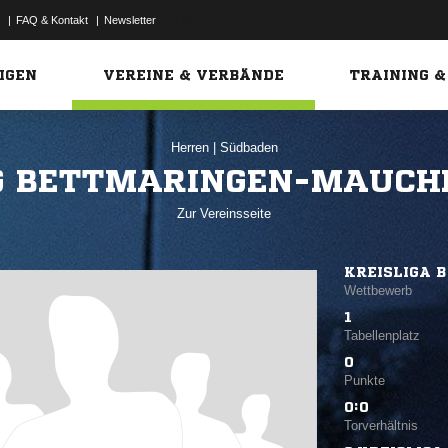
|
FAQ & Kontakt
|
Newsletter
Link
IGEN
VEREINE & VERBÄNDE
TRAINING &
Herren
|
Südbaden
G BETTMARINGEN-MAUCH
Zur Vereinsseite
KREISLIGA B
Wettbewerb
1
Tabellenplatz
0
Punkte
0:0
Torverhältnis