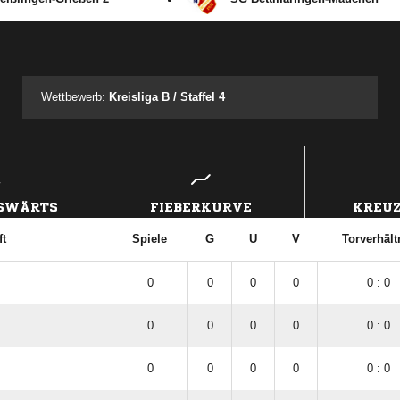
ANZEIGE
Wettbewerb:
Kreisliga B / Staffel 4
USWÄRTS
FIEBERKURVE
KREUZ
t
Spiele
G
U
V
Torverhält
0
0
0
0
0 : 0
0
0
0
0
0 : 0
0
0
0
0
0 : 0