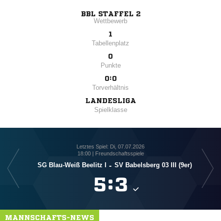
BBL STAFFEL 2
Wettbewerb
1
Tabellenplatz
0
Punkte
0:0
Torverhältnis
LANDESLIGA
Spielklasse
Letztes Spiel: Di, 07.07.2026
18:00 | Freundschaftsspiele
SG Blau-Weiß Beelitz I
-
SV Babelsberg 03 III (9er)

:

MANNSCHAFTS-NEWS