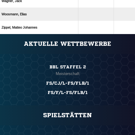
 
 
  
ANZEIGE
AKTUELLE WETTBEWERBE
BBL STAFFEL 2
Meisterschaft
FS/CJ/L-FS/FLB/1
FS/F/L-FS/FLB/1
SPIELSTÄTTEN