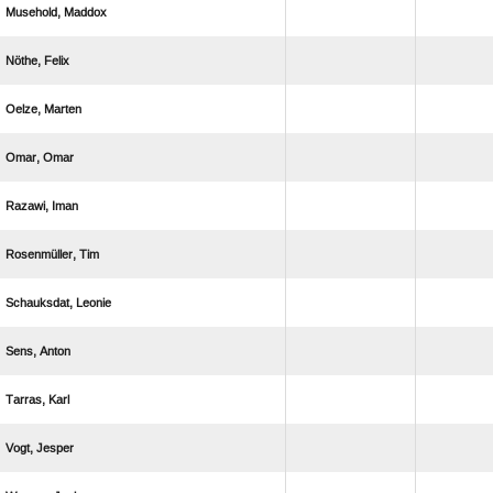
 
 
 
 
 
 
 
 
 
 