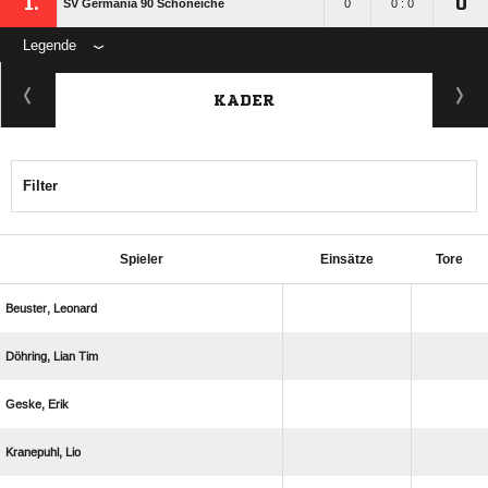
1.
0
SV Germania 90 Schöneiche
0
0 : 0
Legende
KADER
Filter
Spieler
Einsätze
Tore
 
  
 
 