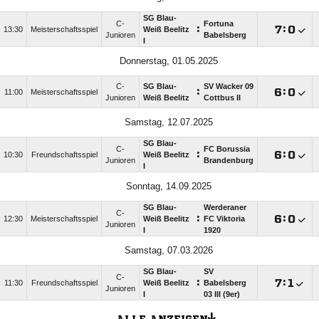
SG Blau-
C-
Fortuna
:

:

13:30
Meisterschaftsspiel
Weiß Beelitz
Junioren
Babelsberg
I
Donnerstag, 01.05.2025
C-
SG Blau-
SV Wacker 09
:

:

11:00
Meisterschaftsspiel
Junioren
Weiß Beelitz
Cottbus II
Samstag, 12.07.2025
SG Blau-
C-
FC Borussia
:

:

10:30
Freundschaftsspiel
Weiß Beelitz
Junioren
Brandenburg
I
Sonntag, 14.09.2025
SG Blau-
Werderaner
C-
:

:

12:30
Meisterschaftsspiel
Weiß Beelitz
FC Viktoria
Junioren
I
1920
Samstag, 07.03.2026
SG Blau-
SV
C-
:

:

11:30
Freundschaftsspiel
Weiß Beelitz
Babelsberg
Junioren
I
03 III (9er)