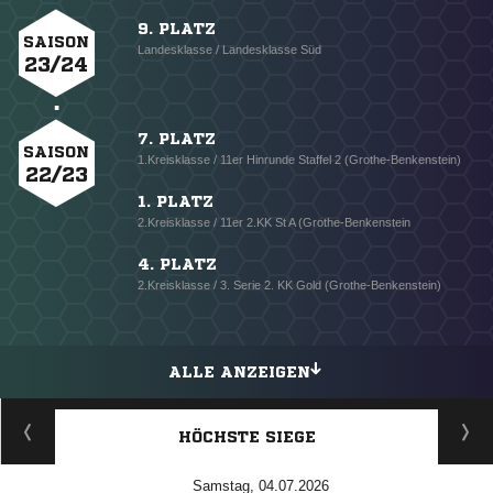
9. PLATZ
SAISON
Landesklasse / Landesklasse Süd
23/24
7. PLATZ
SAISON
1.Kreisklasse / 11er Hinrunde Staffel 2 (Grothe-Benkenstein)
22/23
1. PLATZ
2.Kreisklasse / 11er 2.KK St A (Grothe-Benkenstein
4. PLATZ
2.Kreisklasse / 3. Serie 2. KK Gold (Grothe-Benkenstein)
ALLE ANZEIGEN
HÖCHSTE SIEGE
Samstag, 04.07.2026