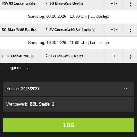
:

:

FSV 63 Luckenwalde
SG Blau-Weiß Beelitz
Samstag, 03.10.2026 - 10:30 Uhr | Landesliga
:

:

SG Blau-Weiß Beelitz
SV Germania 90 Schöneiche
Samstag, 10.10.2026 - 11:00 Uhr | Landesliga
:

:

1. FC Frankfurt/​O. II
SG Blau-Weiß Beelitz
Legende
ANZEIGE
Saison:
2026/2027
Wettbewerb:
BBL Staffel 2
LOS