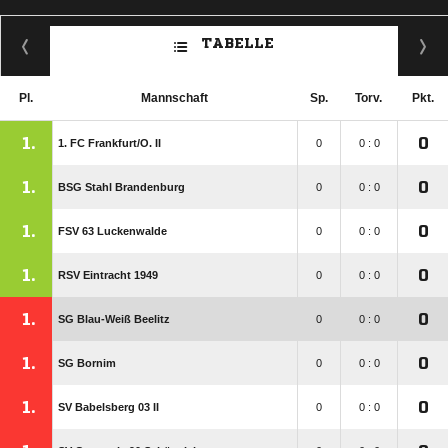
TABELLE
Pl.
Mannschaft
Sp.
Torv.
Pkt.
1.
0
1. FC Frankfurt/​O. II
0
0 : 0
1.
0
BSG Stahl Brandenburg
0
0 : 0
1.
0
FSV 63 Luckenwalde
0
0 : 0
1.
0
RSV Eintracht 1949
0
0 : 0
1.
0
SG Blau-Weiß Beelitz
0
0 : 0
1.
0
SG Bornim
0
0 : 0
1.
0
SV Babelsberg 03 II
0
0 : 0