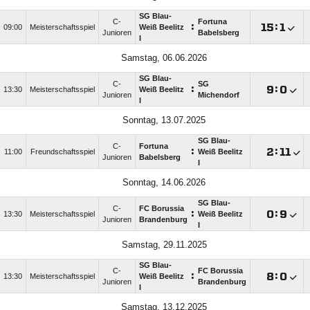
SG Blau-
C-
Fortuna
:

:

09:00
Meisterschaftsspiel
Weiß Beelitz
Junioren
Babelsberg
I
Samstag, 06.06.2026
SG Blau-
C-
SG
:

:

13:30
Meisterschaftsspiel
Weiß Beelitz
Junioren
Michendorf
I
Sonntag, 13.07.2025
SG Blau-
C-
Fortuna
:

:

11:00
Freundschaftsspiel
Weiß Beelitz
Junioren
Babelsberg
I
Sonntag, 14.06.2026
SG Blau-
C-
FC Borussia
:

:

13:30
Meisterschaftsspiel
Weiß Beelitz
Junioren
Brandenburg
I
Samstag, 29.11.2025
SG Blau-
C-
FC Borussia
:

:

13:30
Meisterschaftsspiel
Weiß Beelitz
Junioren
Brandenburg
I
Samstag, 13.12.2025