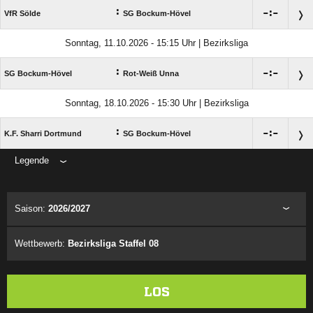
:

:

VfR Sölde
SG Bockum-Hövel
Sonntag, 11.10.2026 - 15:15 Uhr | Bezirksliga
:

:

SG Bockum-Hövel
Rot-Weiß Unna
Sonntag, 18.10.2026 - 15:30 Uhr | Bezirksliga
:

:

K.F. Sharri Dortmund
SG Bockum-Hövel
Legende
ANZEIGE
Saison:
2026/2027
Wettbewerb:
Bezirksliga Staffel 08
LOS