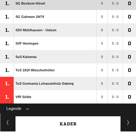
1.
0
SG Bockum-Hövel
0
0 : 0
1.
0
SG Gahmen 24/​74
0
0 : 0
1.
0
SSV Mühlhausen - Uelzen
0
0 : 0
1.
0
SVF Herringen
0
0 : 0
1.
0
SuS Kaiserau
0
0 : 0
1.
0
TuS 1910 Wiescherhöfen
0
0 : 0
1.
0
TuS Germania Lohauserholz-Daberg
0
0 : 0
1.
0
VfR Sölde
0
0 : 0
Legende
KADER