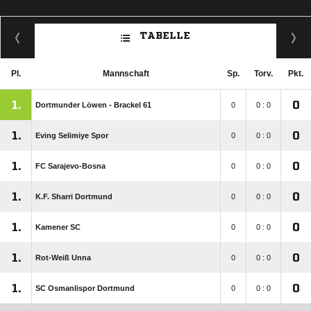
TABELLE
Pl.
Mannschaft
Sp.
Torv.
Pkt.
1.
0
Dortmunder Löwen - Brackel 61
0
0 : 0
1.
0
Eving Selimiye Spor
0
0 : 0
1.
0
FC Sarajevo-Bosna
0
0 : 0
1.
0
K.F. Sharri Dortmund
0
0 : 0
1.
0
Kamener SC
0
0 : 0
1.
0
Rot-Weiß Unna
0
0 : 0
1.
0
SC Osmanlispor Dortmund
0
0 : 0