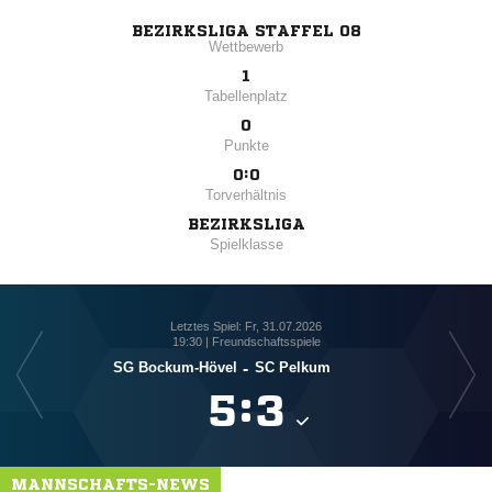
BEZIRKSLIGA STAFFEL 08
Wettbewerb
1
Tabellenplatz
0
Punkte
0:0
Torverhältnis
BEZIRKSLIGA
Spielklasse
Letztes Spiel: Fr, 31.07.2026
19:30 | Freundschaftsspiele
SG Bockum-Hövel
-
SC Pelkum

:

MANNSCHAFTS-NEWS