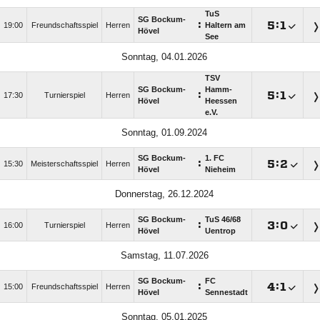
TuS
SG Bockum-
:

:

19:00
Freundschaftsspiel
Herren
Haltern am
Hövel
See
Sonntag, 04.01.2026
TSV
SG Bockum-
Hamm-
:

:

17:30
Turnierspiel
Herren
Hövel
Heessen
e.V.
Sonntag, 01.09.2024
SG Bockum-
1. FC
:

:

15:30
Meisterschaftsspiel
Herren
Hövel
Nieheim
Donnerstag, 26.12.2024
SG Bockum-
TuS 46/​68
:

:

16:00
Turnierspiel
Herren
Hövel
Uentrop
Samstag, 11.07.2026
SG Bockum-
FC
:

:

15:00
Freundschaftsspiel
Herren
Hövel
Sennestadt
Sonntag, 05.01.2025