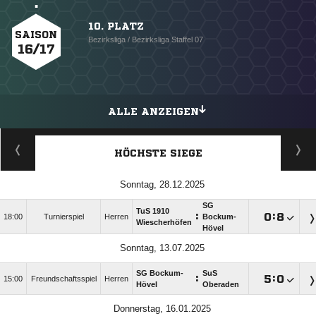
10. PLATZ
SAISON
Bezirksliga / Bezirksliga Staffel 07
16/17
ALLE ANZEIGEN
HÖCHSTE SIEGE
Sonntag, 28.12.2025
SG
TuS 1910
:

:

18:00
Turnierspiel
Herren
Bockum-
Wiescherhöfen
Hövel
Sonntag, 13.07.2025
SG Bockum-
SuS
:

:

15:00
Freundschaftsspiel
Herren
Hövel
Oberaden
Donnerstag, 16.01.2025