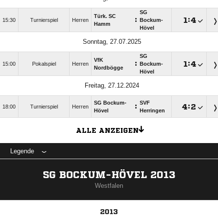
SG
Türk. SC
:

:

15:30
Turnierspiel
Herren
Bockum-
Hamm
Hövel
Sonntag, 27.07.2025
SG
VfK
:

:

15:00
Pokalspiel
Herren
Bockum-
Nordbögge
Hövel
Freitag, 27.12.2024
SG Bockum-
SVF
:

:

18:00
Turnierspiel
Herren
Hövel
Herringen
ALLE ANZEIGEN
Legende
SG BOCKUM-HÖVEL 2013
Westfalen
2013