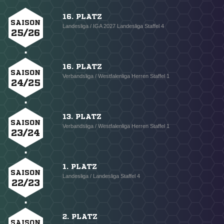
16. PLATZ
SAISON
Landesliga / IGA 2027 Landesliga Staffel 4
25/26
16. PLATZ
SAISON
Verbandsliga / Westfalenliga Herren Staffel 1
24/25
13. PLATZ
SAISON
Verbandsliga / Westfalenliga Herren Staffel 1
23/24
1. PLATZ
SAISON
Landesliga / Landesliga Staffel 4
22/23
2. PLATZ
SAISON