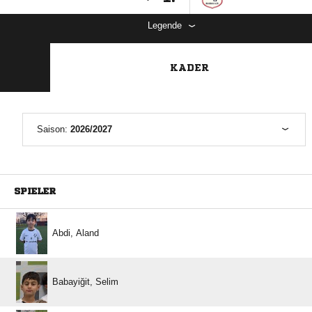
Legende
KADER
Saison:
2026/2027
SPIELER
 
 