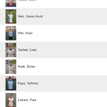
  
 
 
 
 
 