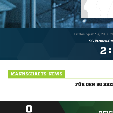
Letztes Spiel: Sa, 20.06.2
SG Bremen-Os
:

MANNSCHAFTS-NEWS
FÜR DEN SG BR
0