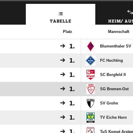
TABELLE
HEIM/ A
Platz
Mannschaft
1.
Blumenthaler SV
1.
FC Huchting
1.
SC Borgfeld II
1.
SG Bremen-Ost
1.
SV Grohn
1.
TV Eiche Horn
1.
TuS Komet Arste