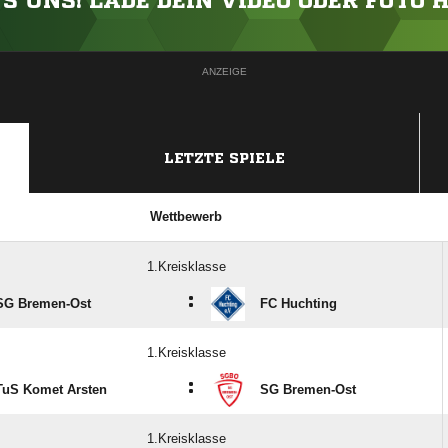
'S UNS! LADE DEIN VIDEO ODER FOTO 
ANZEIGE
LETZTE SPIELE
Wettbewerb
1.Kreisklasse
:
SG Bremen-Ost
FC Huchting
1.Kreisklasse
:
TuS Komet Arsten
SG Bremen-Ost
1.Kreisklasse