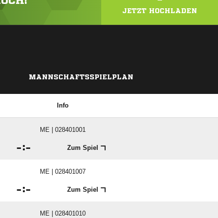
HOCH!
JETZT HOCHLADEN
MANNSCHAFTSSPIELPLAN
Info
ME | 028401001

:

Zum Spiel
ME | 028401007

:

Zum Spiel
ME | 028401010