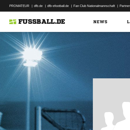
PROMATEUR
|
dfb.de
|
dfb-efootball.de
|
Fan Club Nationalmannschaft
|
Partner
FUSSBALL.DE
NEWS
L