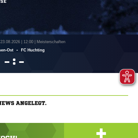
SSE
 23.08.2026
|
12:00 | Meisterschaften
-
en-Ost
FC Huchting
:


NEWS ANGELEGT.
+