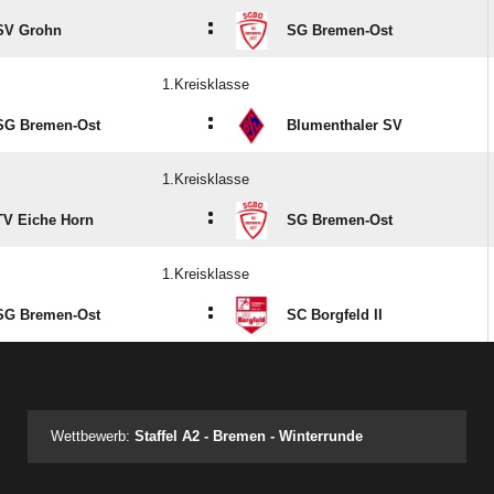
:
SV Grohn
SG Bremen-Ost
1.Kreisklasse
:
SG Bremen-Ost
Blumenthaler SV
1.Kreisklasse
:
TV Eiche Horn
SG Bremen-Ost
1.Kreisklasse
:
SG Bremen-Ost
SC Borgfeld II
ANZEIGE
Wettbewerb:
Staffel A2 - Bremen - Winterrunde