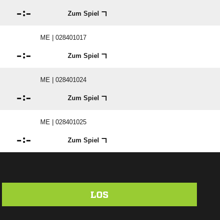

:

Zum Spiel
ME | 028401017

:

Zum Spiel
ME | 028401024

:

Zum Spiel
ME | 028401025

:

Zum Spiel
LOS