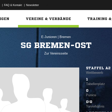
|
FAQ & Kontakt
|
Newsletter
Link
IGEN
VEREINE & VERBÄNDE
TRAINING &
E-Junioren
|
Bremen
SG BREMEN-OST
Zur Vereinsseite
STAFFEL A2
Wettbewerb
1
Tabellenplatz
0
Punkte
0:0
Torverhältnis