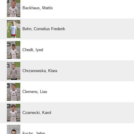
 
  
 
 
 
 
 