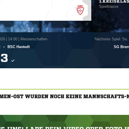
1.KREISKLA
Spielklasse
026
|
14:00 | Meisterschaften
Nächstes Spiel: So,
-
t
BSC Hastedt
SG Brem

EMEN-OST WURDEN NOCH KEINE MANNSCHAFTS-