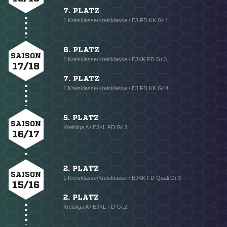
7. PLATZ
1.Kreisklasse/Kreisklasse / EJ FD KK Gr.1
6. PLATZ
SAISON
1.Kreisklasse/Kreisklasse / EJKK FD Gr.3
17/18
7. PLATZ
1.Kreisklasse/Kreisklasse / EJ FD KK Gr.4
5. PLATZ
SAISON
Kreisliga A / EJKL FD Gr.3
16/17
2. PLATZ
SAISON
1.Kreisklasse/Kreisklasse / EJKK FD Quali Gr.3
15/16
2. PLATZ
Kreisliga A / EJKL FD Gr.2