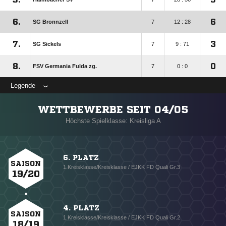
6.
6
SG Bronnzell
7
12 : 28
7.
3
SG Sickels
7
9 : 71
8.
0
FSV Germania Fulda zg.
7
0 : 0
Legende
WETTBEWERBE SEIT 04/05
Höchste Spielklasse: Kreisliga A
6. PLATZ
SAISON
1.Kreisklasse/Kreisklasse / EJKK FD Quali Gr.3
19/20
4. PLATZ
SAISON
1.Kreisklasse/Kreisklasse / EJKK FD Quali Gr.2
18/19