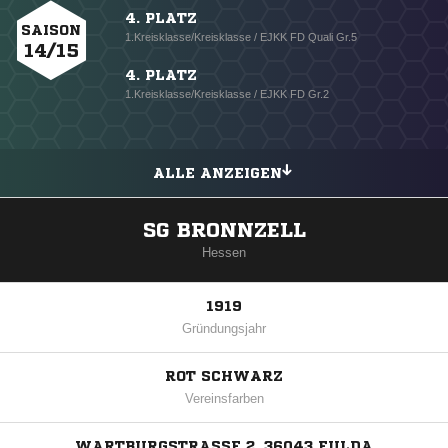
4. PLATZ
SAISON
1.Kreisklasse/Kreisklasse / EJKK FD Quali Gr.5
14/15
4. PLATZ
1.Kreisklasse/Kreisklasse / EJKK FD Gr.2
ALLE ANZEIGEN
SG BRONNZELL
Hessen
1919
Gründungsjahr
ROT SCHWARZ
Vereinsfarben
WARTBURGSTRASSE 2, 36043 FULDA