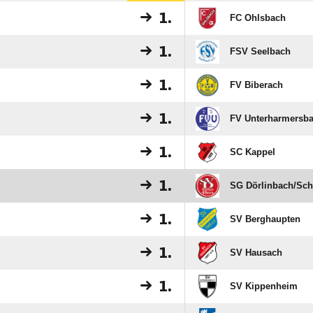
1.
FC Ohlsbach
1.
FSV Seelbach
1.
FV Biberach
1.
FV Unterharmersb
1.
SC Kappel
1.
SG Dörlinbach/​Sc
1.
SV Berghaupten
1.
SV Hausach
1.
SV Kippenheim