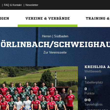
|
FAQ & Kontakt
|
Newsletter
Link
IGEN
VEREINE & VERBÄNDE
TRAINING &
Herren
|
Südbaden
DÖRLINBACH/SCHWEIGHA
Zur Vereinsseite
KREISLIGA 
Wettbewerb
1
Tabellenplatz
0
Punkte
0:0
Torverhältnis