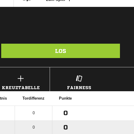
LOS
KREUZTABELLE
FAIRNESS
tnis
Tordifferenz
Punkte
0
0
0
0