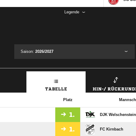
Legende
Saison:
2026/2027
TABELLE
HIN-/ RÜCKRUND
Platz
Mannsch
1.
DJK Welschenstei
1.
FC Kirnbach