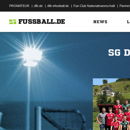
PROMATEUR
|
dfb.de
|
dfb-efootball.de
|
Fan Club Nationalmannschaft
|
Partner
FUSSBALL.DE
NEWS
L
SG 