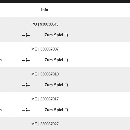
Info
PO | 930038043

:

Zum Spiel
ME | 330037007

:

n
Zum Spiel
ME | 330037010

:

Zum Spiel
ME | 330037017

:

n
Zum Spiel
ME | 330037027