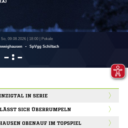
(A)
 So, 09.08.2026
|
18:00 | Pokale
-
chweighausen
SpVgg Schiltach
:


INZIGTAL IN SERIE
LÄSST SICH ÜBERRUMPELN
HAUSEN OBENAUF IM TOPSPIEL