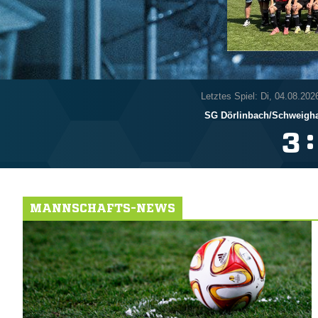
Letztes Spiel: Di, 04.08.202
SG Dörlinbach/​Schweigh
:

MANNSCHAFTS-NEWS