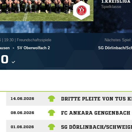
1.KREISLIGA 
Spielklasse
6
|
19:30 | Freundschaftsspiele
Nächstes Spiel:
-
ausen
SV Oberwolfach 2
SG Dörlinbach/​S

DRITTE PLEITE VON TUS K
14.06.2026
FC ANKARA GENGENBACH 
08.06.2026
SG DÖRLINBACH/SCHWEIG
01.06.2026