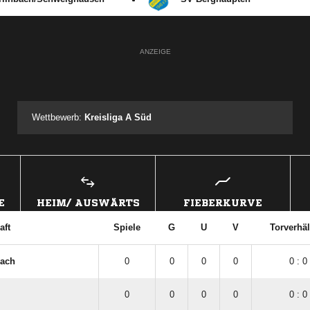
ANZEIGE
Wettbewerb:
Kreisliga A Süd
E
HEIM/ AUSWÄRTS
FIEBERKURVE
aft
Spiele
G
U
V
Torverhäl
nach
0
0
0
0
0 : 0
0
0
0
0
0 : 0