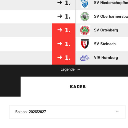
1.
SV Niederschopfhe
1.
SV Oberharmersba
1.
SV Ortenberg
1.
SV Steinach
1.
VfR Hornberg
Legende
KADER
Saison:
2026/2027