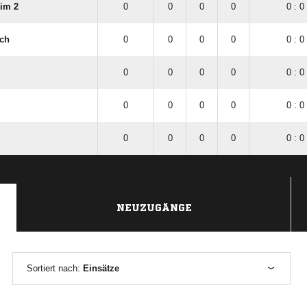
im 2
0
0
0
0
0 : 0
ch
0
0
0
0
0 : 0
0
0
0
0
0 : 0
0
0
0
0
0 : 0
0
0
0
0
0 : 0
NEUZUGÄNGE
Sortiert nach:
Einsätze