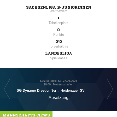
SACHSENLIGA B-JUNIORINNEN
Wettbewerb
1
Tabellenplatz
0
Punkte
0:0
Torverhältnis
LANDESLIGA
Spielklasse
Letztes Spiel: Sa, 27.06.2026
10:00 | Meisterschaften
S
SG Dynamo Dresden 9er
-
Heidenauer SV
Absetzung
MANNSCHAFTS-NEWS