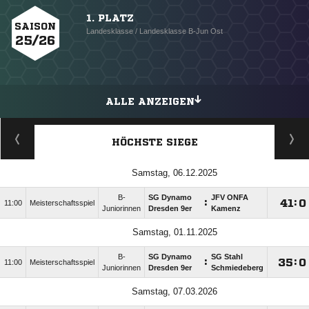
1. PLATZ
SAISON
Landesklasse / Landesklasse B-Jun Ost
25/26
ALLE ANZEIGEN
HÖCHSTE SIEGE
Samstag, 06.12.2025
B-
SG Dynamo
JFV ONFA
:

:

11:00
Meisterschaftsspiel
Juniorinnen
Dresden 9er
Kamenz
Samstag, 01.11.2025
B-
SG Dynamo
SG Stahl
:

:

11:00
Meisterschaftsspiel
Juniorinnen
Dresden 9er
Schmiedeberg
Samstag, 07.03.2026