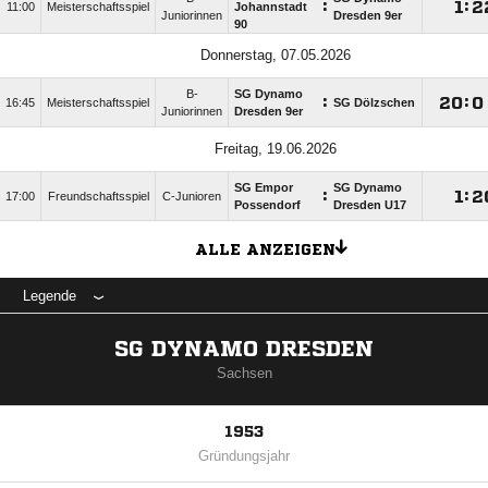
:

:

11:00
Meisterschaftsspiel
Johannstadt
Juniorinnen
Dresden 9er
90
Donnerstag, 07.05.2026
B-
SG Dynamo
:

:

16:45
Meisterschaftsspiel
SG Dölzschen
Juniorinnen
Dresden 9er
Freitag, 19.06.2026
SG Empor
SG Dynamo
:

:

17:00
Freundschaftsspiel
C-Junioren
Possendorf
Dresden U17
ALLE ANZEIGEN
Legende
SG DYNAMO DRESDEN
Sachsen
1953
Gründungsjahr