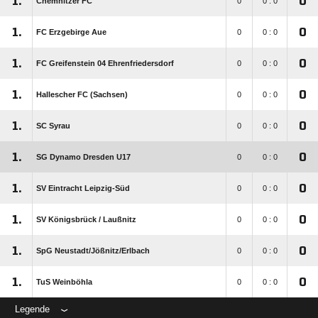
1.
0
Chemnitzer FC
0
0 : 0
1.
0
FC Erzgebirge Aue
0
0 : 0
1.
0
FC Greifenstein 04 Ehrenfriedersdorf
0
0 : 0
1.
0
Hallescher FC (Sachsen)
0
0 : 0
1.
0
SC Syrau
0
0 : 0
1.
0
SG Dynamo Dresden U17
0
0 : 0
1.
0
SV Eintracht Leipzig-Süd
0
0 : 0
1.
0
SV Königsbrück /​ Laußnitz
0
0 : 0
1.
0
SpG Neustadt/​Jößnitz/​Erlbach
0
0 : 0
1.
0
TuS Weinböhla
0
0 : 0
Legende