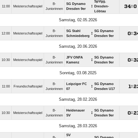
SpVgg.
B-
SG Dynamo
:

:

11:00
Meisterschaftsspiel
Dresden-
Juniorinnen
Dresden 9er
Löbtau
Samstag, 02.05.2026
B-
SG Stahl
SG Dynamo
:

:

12:00
Meisterschaftsspiel
Juniorinnen
Schmiedeberg
Dresden 9er
Samstag, 20.06.2026
B-
JFV ONFA
SG Dynamo
:

:

10:30
Meisterschaftsspiel
Juniorinnen
Kamenz
Dresden 9er
Sonntag, 03.08.2025
B-
Leipziger FC
SG Dynamo
:

:

11:00
Freundschaftsspiel
Juniorinnen
07
Dresden U17
Samstag, 28.02.2026
B-
Heidenauer
SG Dynamo
:

:

10:30
Meisterschaftsspiel
Juniorinnen
SV
Dresden 9er
Samstag, 28.03.2026
SV
B-
SG Dynamo