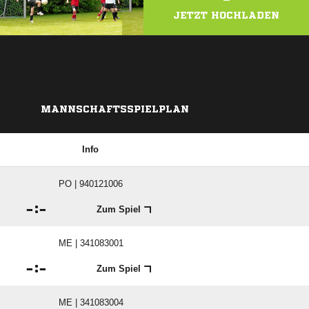
JETZT HOCHLADEN
MANNSCHAFTSSPIELPLAN
Info
PO | 940121006

:

Zum Spiel
ME | 341083001

:

Zum Spiel
ME | 341083004