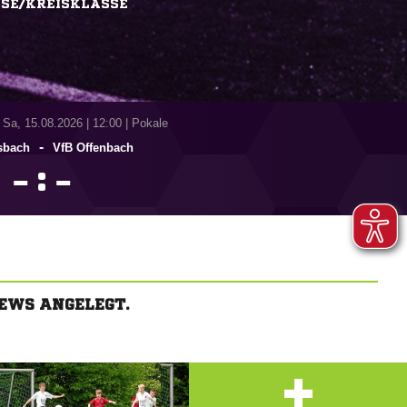
SSE/KREISKLASSE
 Sa, 15.08.2026
|
12:00 | Pokale
-
sbach
VfB Offenbach
:


EWS ANGELEGT.
+