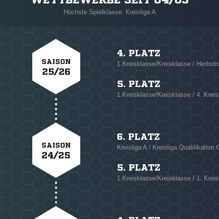
WETTBEWERBE SEIT 04/05
Höchste Spielklasse: Kreisliga A
4. PLATZ
SAISON
1.Kreisklasse/Kreisklasse / Herbstr
25/26
5. PLATZ
1.Kreisklasse/Kreisklasse / 4. Krei
6. PLATZ
SAISON
Kreisliga A / Kreisliga Qualifikation 
24/25
5. PLATZ
1.Kreisklasse/Kreisklasse / 1. Krei