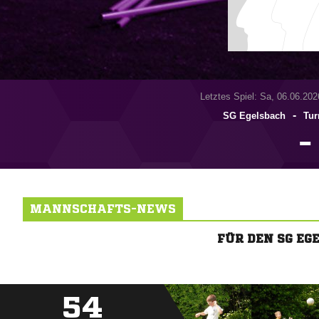
Letztes Spiel: Sa, 06.06.202
-
SG Egelsbach
Tur

MANNSCHAFTS-NEWS
FÜR DEN SG E
54