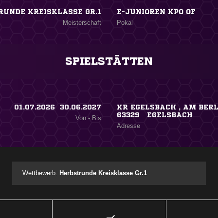
RUNDE KREISKLASSE GR.1
E-JUNIOREN KPO OF
Meisterschaft
Pokal
SPIELSTÄTTEN
01.07.2026 ​ 30.06.2027
KR EGELSBACH , AM BER
63329 EGELSBACH
Von - Bis
Adresse
Wettbewerb:
Herbstrunde Kreisklasse Gr.1