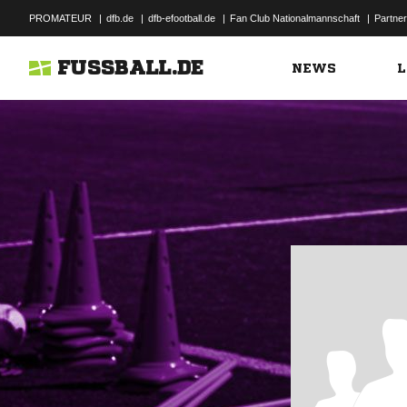
PROMATEUR
|
dfb.de
|
dfb-efootball.de
|
Fan Club Nationalmannschaft
|
Partner
FUSSBALL.DE
NEWS
L