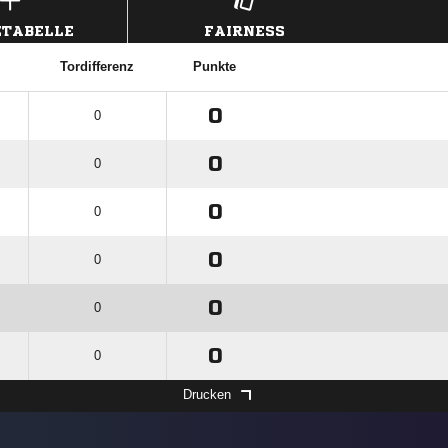
TABELLE
FAIRNESS
Tordifferenz
Punkte
0
0
0
0
0
0
0
0
0
0
0
0
Drucken