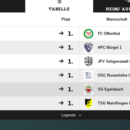
TABELLE
HEIM/ A
Platz
Mannschaft
1.
FC Offenthal
1.
HFC Bürgel 1
1.
JFV Seligenstadt I
1.
OSC Rosenhöhe I
1.
SG Egelsbach
1.
TSG Mainflingen 
Legende