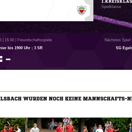
1.KREISKLA
Spielklasse
6
|
15:00 | Freundschaftsspiele
Nächstes Spiel:
nier bis 1900 Uhr ; 3 SR
SG Egel
:

GELSBACH WURDEN NOCH KEINE MANNSCHAFTS-N