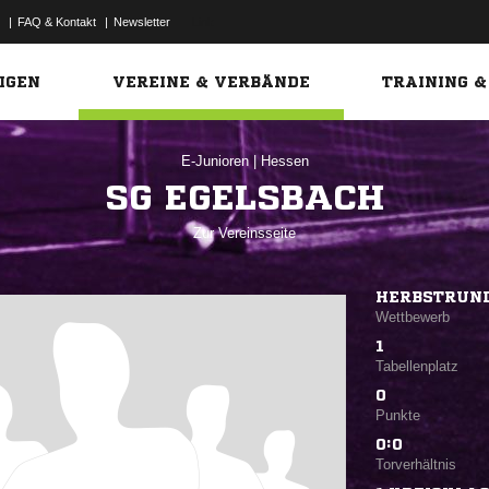
|
FAQ & Kontakt
|
Newsletter
Link
IGEN
VEREINE & VERBÄNDE
TRAINING &
E-Junioren
|
Hessen
SG EGELSBACH
Zur Vereinsseite
HERBSTRUND
Wettbewerb
1
Tabellenplatz
0
Punkte
0:0
Torverhältnis