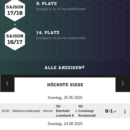
9. PLATZ
SAISON
Kreisliga A / KL A2 Hersfeld/Hünfeld
17/18
14. PLATZ
SAISON
Kreisliga A / KL A2 Hersfeld/Hünfeld
16/17
ALLE ANZEIGEN
HÖCHSTE SIEGE
Sonntag, 25.05.2025
SG
SG
:

:

15:00
Meisterschaftsspiel
Herren
Eiterfeld/​
Cornberg/​
Leimbach II
Rockensüß
Sonntag, 24.08.2025