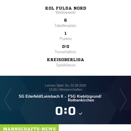
KOL FULDA NORD
Wettbewerb
6
Tabellenplatz
1
Punkte
0:0
Torverhältnis
KREISOBERLIGA
Spielklasse
Letztes Spiel: So, 02.08.2026
15:00 | Meisterschaften
SG Eiterfeld/​Leimbach II
-
FSG Kiebitzgrund/​
Rothenkirchen

:

MANNSCHAFTS-NEWS