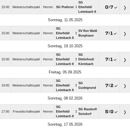
SG
:

:

15:00
Meisterschaftsspiel
Herren
SG Praforst
Eiterfeld/​
Leimbach II
Sonntag, 11.05.2025
SG
SV Rot Weiß
:

:

15:00
Meisterschaftsspiel
Herren
Eiterfeld/​
Burghaun
Leimbach II
Sonntag, 19.10.2025
SG
SG
:

:

15:00
Meisterschaftsspiel
Herren
Eiterfeld/​
Dittlofrod/​
Leimbach II
Körnbach
Freitag, 05.09.2025
SG
SG
:

:

19:00
Meisterschaftsspiel
Herren
Eiterfeld/​
Gudegrund
Leimbach II
Sonntag, 08.02.2026
SG
SG Rasdorf/​
:

:

17:00
Freundschaftsspiel
Herren
Eiterfeld/​
Soisdorf
Leimbach II
Sonntag, 17.05.2026