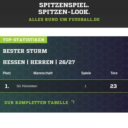
SPITZENSPIEL.
SPITZEN-LOOK.
ALLES RUND UM FUSSBALL.DE
TOP-STATISTIKEN
BESTER STURM
HESSEN | HERREN | 26/27
Platz
Mannschaft
Spiele
Tore
1.
23
SG Hünstetten
1
ZUR KOMPLETTEN TABELLE