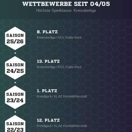
WETTBEWERBE SEIT 04/05
Höchste Spielklasse: Kreisoberliga
8. PLATZ
SAISON
Kreisoberliga / KOL Fulda Nord
25/26
13. PLATZ
SAISON
Kreisoberliga / KOL Fulda Nord
24/25
1. PLATZ
SAISON
Kreisliga A / KL A2 Hünfeld/Hersfeld
23/24
12. PLATZ
SAISON
Kreisliga A / KL A2 Hünfeld/Hersfeld
22/23