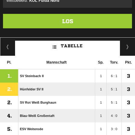
Wettbewerb:
KOL Fulda Nord
LOS
TABELLE
Pl.
Mannschaft
Sp.
Torv.
Pkt.
1.
3
SV Steinbach II
1
6 : 1
2.
3
Hünfelder SV II
1
5 : 1
2.
3
SV Rot Weiß Burghaun
1
5 : 1
4.
3
Blau-Weiß Großentaft
1
4 : 0
5.
3
ESV Weiterode
1
3 : 0