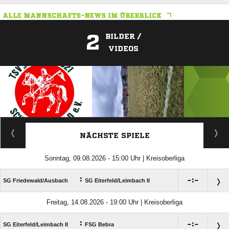
ALLE MANNSCHAFTS-NEWS IM ÜBERBLICK
2
BILDER /
VIDEOS
ANZEIGE
NÄCHSTE SPIELE
Sonntag, 09.08.2026 - 15:00 Uhr | Kreisoberliga
:

:

SG Friedewald/​Ausbach
SG Eiterfeld/​Leimbach II
Freitag, 14.08.2026 - 19:00 Uhr | Kreisoberliga
:

:

SG Eiterfeld/​Leimbach II
FSG Bebra