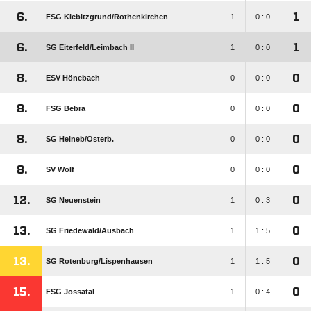
6.
1
FSG Kiebitzgrund/​Rothenkirchen
1
0 : 0
6.
1
SG Eiterfeld/​Leimbach II
1
0 : 0
8.
0
ESV Hönebach
0
0 : 0
8.
0
FSG Bebra
0
0 : 0
8.
0
SG Heineb/​Osterb.
0
0 : 0
8.
0
SV Wölf
0
0 : 0
12.
0
SG Neuenstein
1
0 : 3
13.
0
SG Friedewald/​Ausbach
1
1 : 5
13.
0
SG Rotenburg/​Lispenhausen
1
1 : 5
15.
0
FSG Jossatal
1
0 : 4