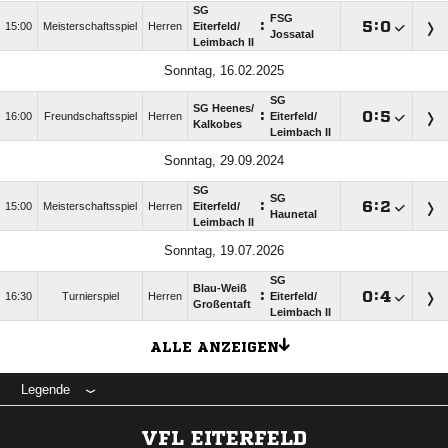
SG
FSG
:

:

15:00
Meisterschaftsspiel
Herren
Eiterfeld/​
Jossatal
Leimbach II
Sonntag, 16.02.2025
SG
SG Heenes/​
:

:

16:00
Freundschaftsspiel
Herren
Eiterfeld/​
Kalkobes
Leimbach II
Sonntag, 29.09.2024
SG
SG
:

:

15:00
Meisterschaftsspiel
Herren
Eiterfeld/​
Haunetal
Leimbach II
Sonntag, 19.07.2026
SG
Blau-Weiß
:

:

16:30
Turnierspiel
Herren
Eiterfeld/​
Großentaft
Leimbach II
ALLE ANZEIGEN
Legende
VFL EITERFELD