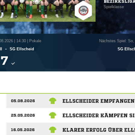
BEZIRKSLIG
Spielklasse
.08.2026
|
14:30 | Pokale
Nächstes Spiel: So,
-
II
SG Ellscheid
SG Ellsc

ELLSCHEIDER EMPFANGEN
05.08.2026
ELLSCHEIDER KÄMPFEN S
25.05.2026
KLARER ERFOLG ÜBER ELL
16.05.2026