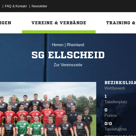
|
FAQ & Kontakt
|
Newsletter
Link
IGEN
VEREINE & VERBÄNDE
TRAINING &
Herren
|
Rheinland
SG ELLSCHEID
Zur Vereinsseite
BEZIRKSLIG
Wettbewerb
1
Tabellenplatz
0
Punkte
0:0
Torverhältnis