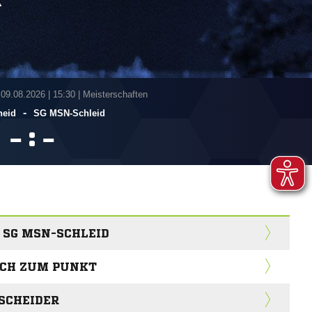
A
 09.08.2026
|
15:30 | Meisterschaften
-
heid
SG MSN-Schleid
:


 SG MSN-SCHLEID
ICH ZUM PUNKT
SCHEIDER