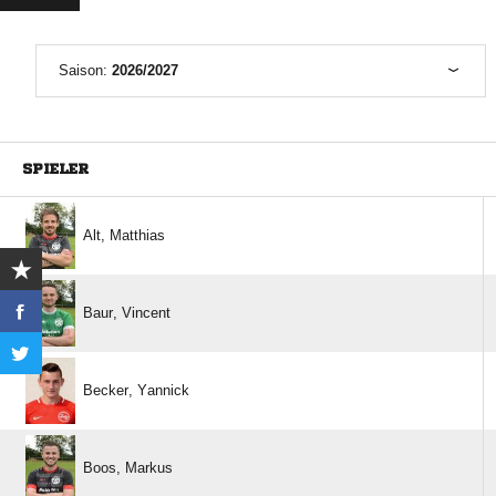
Saison:
2026/2027
SPIELER
 
 
 
 