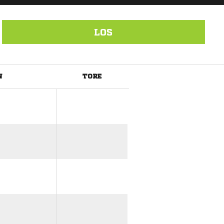
LOS
N
TORE
ANZEIGE