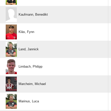
 
 
 
 
 
 