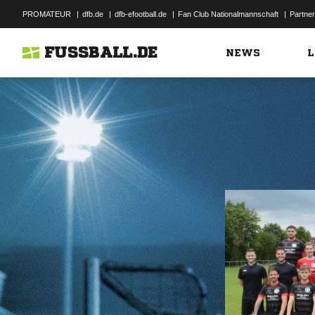
PROMATEUR
|
dfb.de
|
dfb-efootball.de
|
Fan Club Nationalmannschaft
|
Partner
FUSSBALL.DE
NEWS
L