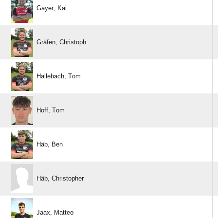
 
 
 
 
 
 
 