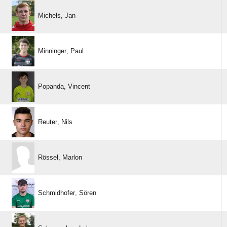
 
 
 
 
 
 