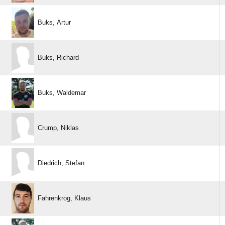
 
 
 
 
 
 