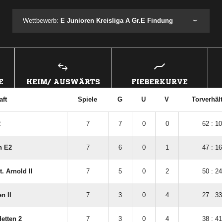
Wettbewerb:
E Junioren Kreisliga A Gr.E Findung
E
HEIM/ AUSWÄRTS
FIEBERKURVE
ft
Spiele
G
U
V
Torverhäl
2
7
7
0
0
62 : 10
n E2
7
6
0
1
47 : 16
. Arnold II
7
5
0
2
50 : 24
n II
7
3
0
4
27 : 33
etten 2
7
3
0
4
38 : 41