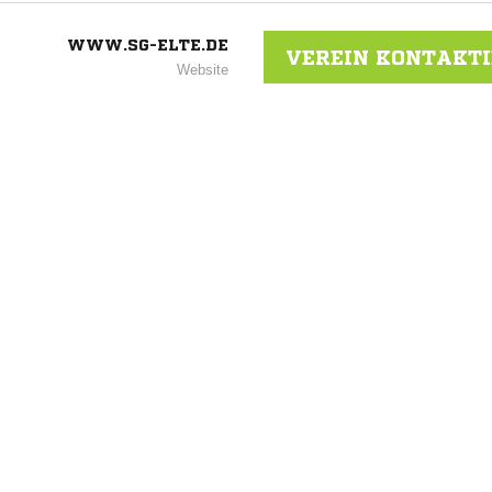
WWW.SG-ELTE.DE
VEREIN KONTAKT
Website
ANZEIGE
NACHRICHT SENDE
* Pflichtfelder