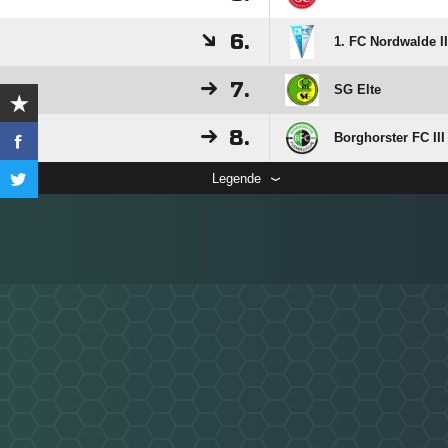
6.
1. FC Nordwalde II
7.
SG Elte
8.
Borghorster FC III
Legende