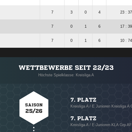
7
3
0
4
23 : 37
7
0
1
6
17 : 39
7
0
1
6
10 : 74
WETTBEWERBE SEIT 22/23
Höchste Spielklasse: Kreisliga A
7. PLATZ
SAISON
Kreisliga A / E Junioren Kreisliga A
25/26
7. PLATZ
Kreisliga A / E-Junioren KLA Grp AF