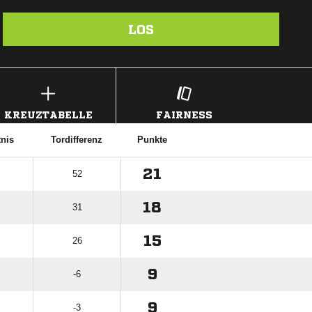
LOS
KREUZTABELLE
FAIRNESS
tnis
Tordifferenz
Punkte
21
52
18
31
15
26
9
-6
9
-3