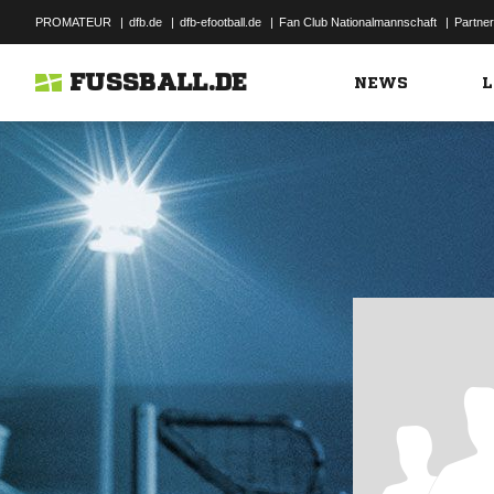
PROMATEUR
|
dfb.de
|
dfb-efootball.de
|
Fan Club Nationalmannschaft
|
Partner
FUSSBALL.DE
NEWS
L