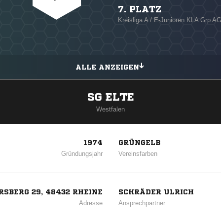
7. PLATZ
Kreisliga A / E-Junioren KLA Grp A
ALLE ANZEIGEN
SG ELTE
Westfalen
1974
GRÜNGELB
Gründungsjahr
Vereinsfarben
SBERG 29, 48432 RHEINE
SCHRÄDER ULRICH
Adresse
Ansprechpartner