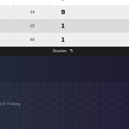
9
-14
1
-22
1
-64
Drucken
 Gr.E Findung