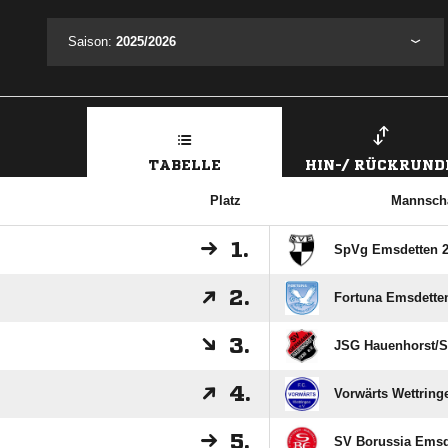
Saison:
2025/2026
TABELLE
HIN-/ RÜCKRUND
Platz
Mannscha
1.
SpVg Emsdetten 
2.
Fortuna Emsdette
3.
JSG Hauenhorst/​St
4.
Vorwärts Wettringe
5.
SV Borussia Emsd