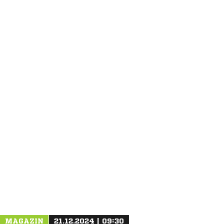
ANZEIGE
NACHRICHT SENDEN
* Pflichtfelder
MAGAZIN
21.12.2024 | 09:30