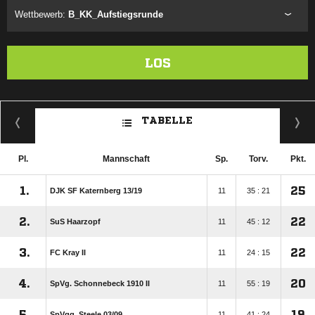
Wettbewerb:
B_KK_Aufstiegsrunde
LOS
TABELLE
Pl.
Mannschaft
Sp.
Torv.
Pkt.
1.
25
DJK SF Katernberg 13/​19
11
35 : 21
2.
22
SuS Haarzopf
11
45 : 12
3.
22
FC Kray II
11
24 : 15
4.
20
SpVg. Schonnebeck 1910 II
11
55 : 19
5.
19
SpVgg. Steele 03/​09
11
41 : 24