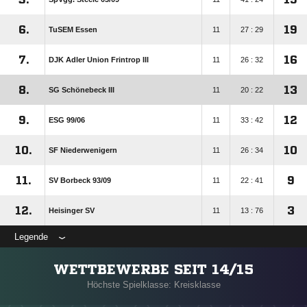
6.
19
TuSEM Essen
11
27 : 29
7.
16
DJK Adler Union Frintrop III
11
26 : 32
8.
13
SG Schönebeck III
11
20 : 22
9.
12
ESG 99/​06
11
33 : 42
10.
10
SF Niederwenigern
11
26 : 34
11.
9
SV Borbeck 93/​09
11
22 : 41
12.
3
Heisinger SV
11
13 : 76
Legende
WETTBEWERBE SEIT 14/15
Höchste Spielklasse: Kreisklasse