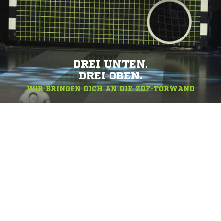
DREI UNTEN.
DREI OBEN.
WIR BRINGEN DICH AN DIE ZDF-TORWAND