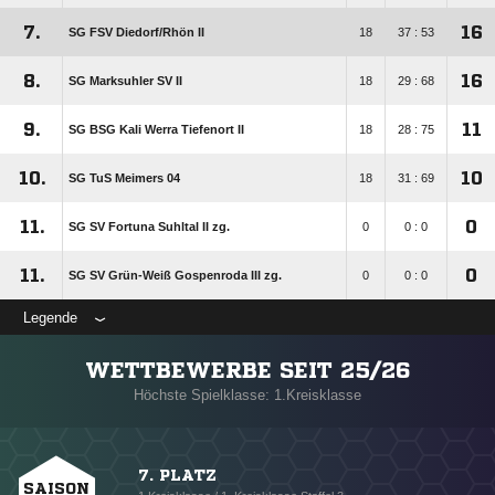
7.
16
SG FSV Diedorf/​Rhön II
18
37 : 53
8.
16
SG Marksuhler SV II
18
29 : 68
9.
11
SG BSG Kali Werra Tiefenort II
18
28 : 75
10.
10
SG TuS Meimers 04
18
31 : 69
11.
0
SG SV Fortuna Suhltal II zg.
0
0 : 0
11.
0
SG SV Grün-Weiß Gospenroda III zg.
0
0 : 0
Legende
WETTBEWERBE SEIT 25/26
Höchste Spielklasse: 1.Kreisklasse
7. PLATZ
SAISON