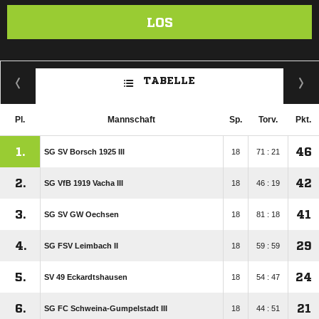
LOS
TABELLE
Pl.
Mannschaft
Sp.
Torv.
Pkt.
1.
46
SG SV Borsch 1925 III
18
71 : 21
2.
42
SG VfB 1919 Vacha III
18
46 : 19
3.
41
SG SV GW Oechsen
18
81 : 18
4.
29
SG FSV Leimbach II
18
59 : 59
5.
24
SV 49 Eckardtshausen
18
54 : 47
6.
21
SG FC Schweina-Gumpelstadt III
18
44 : 51