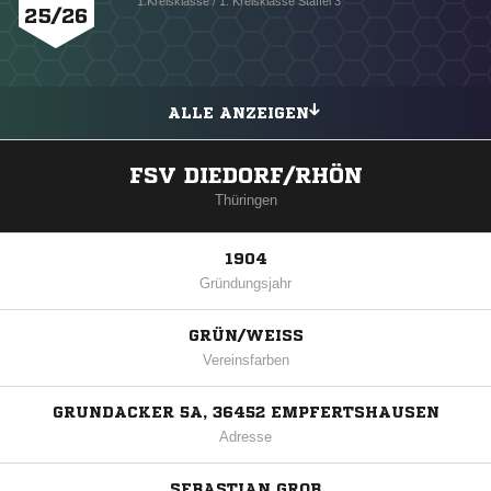
1.Kreisklasse / 1. Kreisklasse Staffel 3
25/26
ALLE ANZEIGEN
FSV DIEDORF/RHÖN
Thüringen
1904
Gründungsjahr
GRÜN/WEISS
Vereinsfarben
GRUNDACKER 5A, 36452 EMPFERTSHAUSEN
Adresse
SEBASTIAN GROB