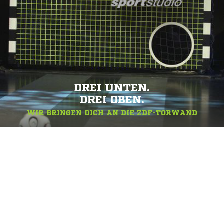
DREI UNTEN.
DREI OBEN.
WIR BRINGEN DICH AN DIE ZDF-TORWAND