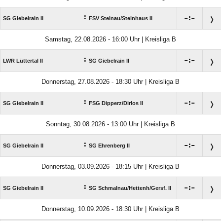
:

:

SG Giebelrain II
FSV Steinau/​Steinhaus II
Samstag, 22.08.2026 - 16:00 Uhr | Kreisliga B
:

:

LWR Lüttertal II
SG Giebelrain II
Donnerstag, 27.08.2026 - 18:30 Uhr | Kreisliga B
:

:

SG Giebelrain II
FSG Dipperz/​Dirlos II
Sonntag, 30.08.2026 - 13:00 Uhr | Kreisliga B
:

:

SG Giebelrain II
SG Ehrenberg II
Donnerstag, 03.09.2026 - 18:15 Uhr | Kreisliga B
:

:

SG Giebelrain II
SG Schmalnau/​Hettenh/​Gersf. II
Donnerstag, 10.09.2026 - 18:30 Uhr | Kreisliga B