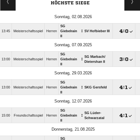
HÖCHSTE SIEGE
Sonntag, 02.08.2026
SG
:

:

13:45
Meisterschaftsspiel
Herren
Giebelrain
SV Hofbieber III
II
Sonntag, 07.09.2025
SG
SG Marbach/​
:

:

13:00
Meisterschaftsspiel
Herren
Giebelrain
Dietershan II
II
Sonntag, 29.03.2026
SG
:

:

13:00
Meisterschaftsspiel
Herren
Giebelrain
SKG Gersfeld
II
Sonntag, 12.07.2026
SG
SG Lüder-
:

:

15:00
Freundschaftsspiel
Herren
Giebelrain
Schwarzatal
II
Donnerstag, 21.08.2025
SG