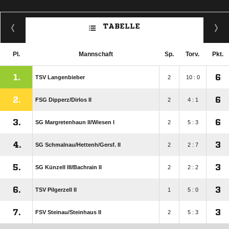
TABELLE
Pl.
Mannschaft
Sp.
Torv.
Pkt.
1.
6
TSV Langenbieber
2
10 : 0
2.
6
FSG Dipperz/​Dirlos II
2
4 : 1
3.
6
SG Margretenhaun II/​Wiesen I
2
5 : 3
4.
3
SG Schmalnau/​Hettenh/​Gersf. II
2
2 : 7
5.
3
SG Künzell III/​Bachrain II
2
2 : 2
6.
3
TSV Pilgerzell II
1
5 : 0
7.
3
FSV Steinau/​Steinhaus II
2
5 : 3