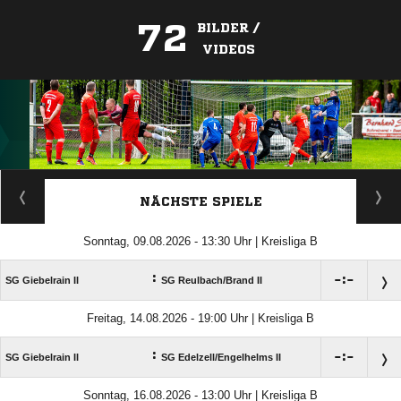
72
BILDER /
VIDEOS
ANZEIGE
NÄCHSTE SPIELE
Sonntag, 09.08.2026 - 13:30 Uhr | Kreisliga B
:

:

SG Giebelrain II
SG Reulbach/​Brand II
Freitag, 14.08.2026 - 19:00 Uhr | Kreisliga B
:

:

SG Giebelrain II
SG Edelzell/​Engelhelms II
Sonntag, 16.08.2026 - 13:00 Uhr | Kreisliga B