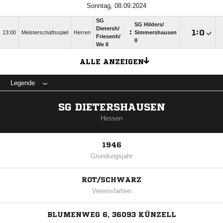
Sonntag, 08.09.2024
SG
SG Hilders/​
Dietersh/​
:

:

13:00
Meisterschaftsspiel
Herren
Simmershausen
Friesenh/​
II
We II
ALLE ANZEIGEN
Legende
SG DIETERSHAUSEN
Hessen
1946
Gründungsjahr
ROT/SCHWARZ
Vereinsfarben
BLUMENWEG 6, 36093 KÜNZELL