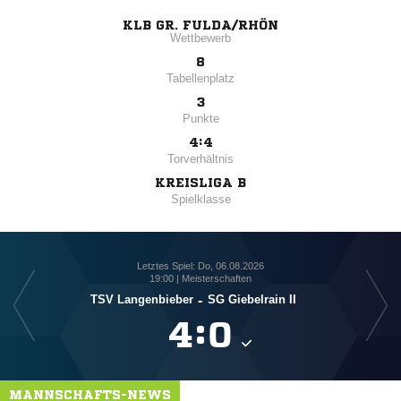
KLB GR. FULDA/RHÖN
Wettbewerb
8
Tabellenplatz
3
Punkte
4:4
Torverhältnis
KREISLIGA B
Spielklasse
Letztes Spiel: Do, 06.08.2026
19:00 | Meisterschaften
TSV Langenbieber
-
SG Giebelrain II

:

MANNSCHAFTS-NEWS