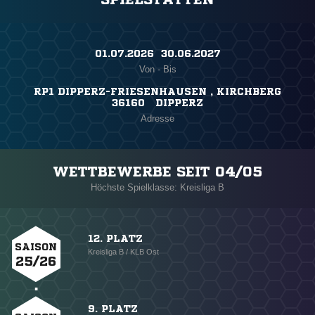
01.07.2026 ​ 30.06.2027
Von - Bis
RP1 DIPPERZ-FRIESENHAUSEN , KIRCHBERG
36160 DIPPERZ
Adresse
WETTBEWERBE SEIT 04/05
Höchste Spielklasse: Kreisliga B
12. PLATZ
SAISON
Kreisliga B / KLB Ost
25/26
9. PLATZ