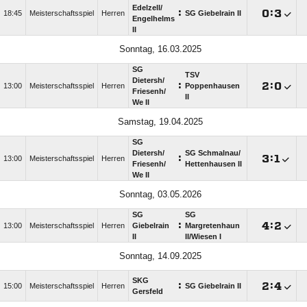
Edelzell/​
:

:

18:45
Meisterschaftsspiel
Herren
SG Giebelrain II
Engelhelms
II
Sonntag, 16.03.2025
SG
TSV
Dietersh/​
:

:

13:00
Meisterschaftsspiel
Herren
Poppenhausen
Friesenh/​
II
We II
Samstag, 19.04.2025
SG
Dietersh/​
SG Schmalnau/​
:

:

13:00
Meisterschaftsspiel
Herren
Friesenh/​
Hettenhausen II
We II
Sonntag, 03.05.2026
SG
SG
:

:

13:00
Meisterschaftsspiel
Herren
Giebelrain
Margretenhaun
II
II/​Wiesen I
Sonntag, 14.09.2025
SKG
:

:

15:00
Meisterschaftsspiel
Herren
SG Giebelrain II
Gersfeld