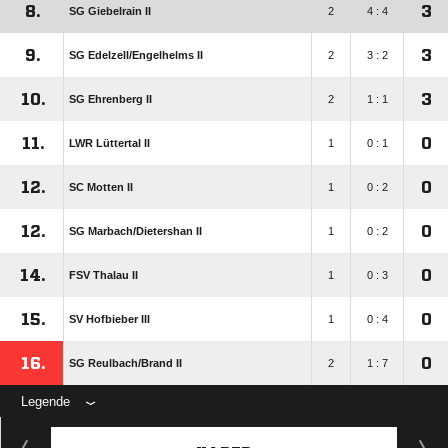
8.
3
SG Giebelrain II
2
4 : 4
9.
3
SG Edelzell/​Engelhelms II
2
3 : 2
10.
3
SG Ehrenberg II
2
1 : 1
11.
0
LWR Lüttertal II
1
0 : 1
12.
0
SC Motten II
1
0 : 2
12.
0
SG Marbach/​Dietershan II
1
0 : 2
14.
0
FSV Thalau II
1
0 : 3
15.
0
SV Hofbieber III
1
0 : 4
16.
0
SG Reulbach/​Brand II
2
1 : 7
Legende