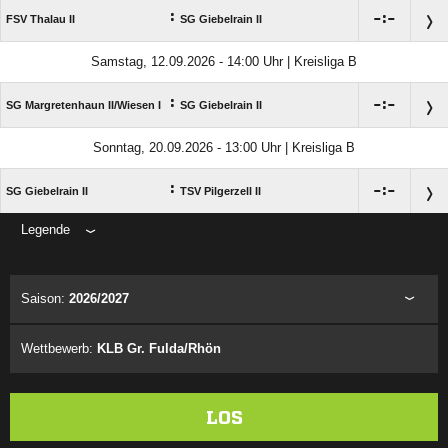
:

:

FSV Thalau II
SG Giebelrain II
Samstag, 12.09.2026 - 14:00 Uhr | Kreisliga B
:

:

SG Margretenhaun II/​Wiesen I
SG Giebelrain II
Sonntag, 20.09.2026 - 13:00 Uhr | Kreisliga B
:

:

SG Giebelrain II
TSV Pilgerzell II
Legende
ANZEIGE
Saison:
2026/2027
Wettbewerb:
KLB Gr. Fulda/Rhön
LOS