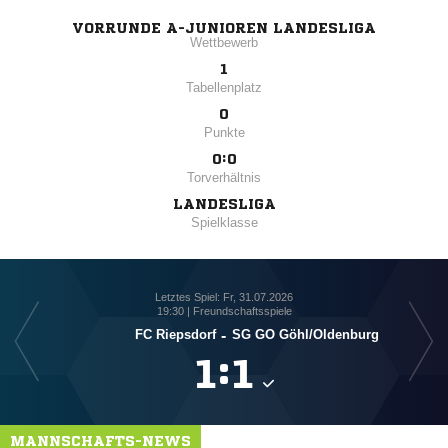
VORRUNDE A-JUNIOREN LANDESLIGA
Wettbewerb
1
Tabellenplatz
0
Punkte
0:0
Torverhältnis
LANDESLIGA
Spielklasse
Letztes Spiel: Fr, 31.07.2026
19:30 | Freundschaftsspiele
FC Riepsdorf
-
SG GO Göhl/​Oldenburg

:

MANNSCHAFTS-NEWS