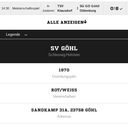
A-
TSV
SG GO Göhl/​
:

:

14:30
Meisterschaftsspiel
Junioren
Klausdorf
Oldenburg
ALLE ANZEIGEN
Legende
SV GÖHL
Schleswig-Holstein
1970
Gründungsjahr
ROT/WEISS
Vereinsfarben
SANDKAMP 31A, 23758 GÖHL
Adresse