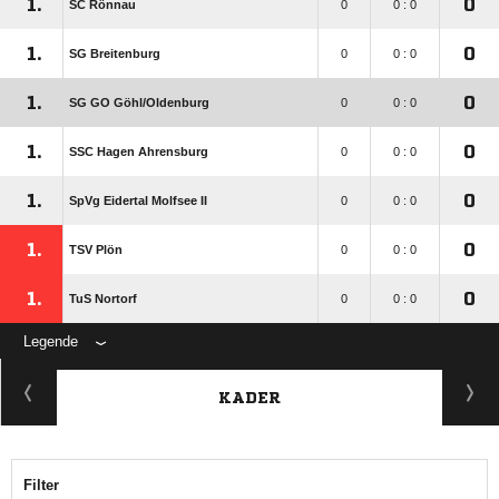
1.
0
SC Rönnau
0
0 : 0
1.
0
SG Breitenburg
0
0 : 0
1.
0
SG GO Göhl/​Oldenburg
0
0 : 0
1.
0
SSC Hagen Ahrensburg
0
0 : 0
1.
0
SpVg Eidertal Molfsee II
0
0 : 0
1.
0
TSV Plön
0
0 : 0
1.
0
TuS Nortorf
0
0 : 0
Legende
KADER
Filter