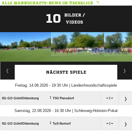
ALLE MANNSCHAFTS-NEWS IM ÜBERBLICK
10
BILDER /
VIDEOS
ANZEIGE
NÄCHSTE SPIELE
Freitag, 14.08.2026 - 19:30 Uhr | Landesfreundschaftsspiele
:

:

SG GO Göhl/​Oldenburg
TSV Pansdorf
Samstag, 22.08.2026 - 16:30 Uhr | Schleswig-Holstein-Pokal
:

:

SG GO Göhl/​Oldenburg
TuS Nortorf