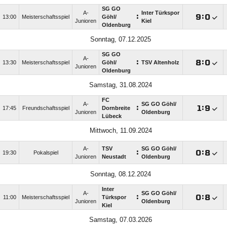
SG GO
A-
Inter Türkspor
:

:

13:00
Meisterschaftsspiel
Göhl/​
Junioren
Kiel
Oldenburg
Sonntag, 07.12.2025
SG GO
A-
:

:

13:30
Meisterschaftsspiel
Göhl/​
TSV Altenholz
Junioren
Oldenburg
Samstag, 31.08.2024
FC
A-
SG GO Göhl/​
:

:

17:45
Freundschaftsspiel
Dornbreite
Junioren
Oldenburg
Lübeck
Mittwoch, 11.09.2024
A-
TSV
SG GO Göhl/​
:

:

19:30
Pokalspiel
Junioren
Neustadt
Oldenburg
Sonntag, 08.12.2024
Inter
A-
SG GO Göhl/​
:

:

11:00
Meisterschaftsspiel
Türkspor
Junioren
Oldenburg
Kiel
Samstag, 07.03.2026