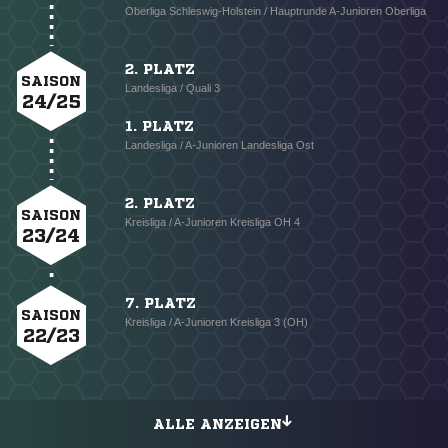
Oberliga Schleswig-Holstein / Hauptrunde A-Junioren Oberliga
2. PLATZ
SAISON
Landesliga / Quali 3
24/25
1. PLATZ
Landesliga / A-Junioren Landesliga Ost
2. PLATZ
SAISON
Kreisliga / A-Junioren Kreisliga OH 4
23/24
7. PLATZ
SAISON
Kreisliga / A-Junioren Kreisliga 3 (OH)
22/23
ALLE ANZEIGEN