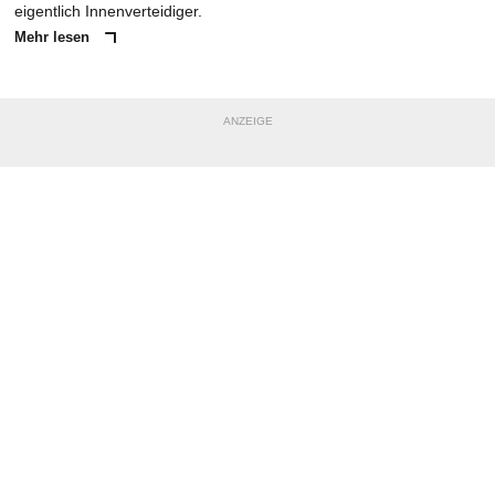
eigentlich Innenverteidiger.
Mehr lesen
ANZEIGE
NACHRICHT SENDEN
* Pflichtfelder