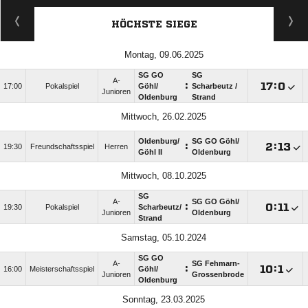
HÖCHSTE SIEGE
Montag, 09.06.2025
SG GO
SG
A-
:

:

17:00
Pokalspiel
Göhl/​
Scharbeutz /​
Junioren
Oldenburg
Strand
Mittwoch, 26.02.2025
Oldenburg/​
SG GO Göhl/​
:

:

19:30
Freundschaftsspiel
Herren
Göhl II
Oldenburg
Mittwoch, 08.10.2025
SG
A-
SG GO Göhl/​
:

:

19:30
Pokalspiel
Scharbeutz/​
Junioren
Oldenburg
Strand
Samstag, 05.10.2024
SG GO
A-
SG Fehmarn-
:

:

16:00
Meisterschaftsspiel
Göhl/​
Junioren
Grossenbrode
Oldenburg
Sonntag, 23.03.2025