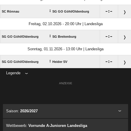
:

:

SC Rönnau
SG GO Göhl/​Oldenburg
Freitag, 02.10.2026 - 20:00 Uhr | Landesliga
:

:

SG GO Göhl/​Oldenburg
SG Breitenburg
Sonntag, 01.11.2026 - 13:00 Uhr | Landesliga
:

:

SG GO Göhl/​Oldenburg
Heider SV
Legende
ANZEIGE
Saison:
2026/2027
Wettbewerb:
Vorrunde A-Junioren Landesliga