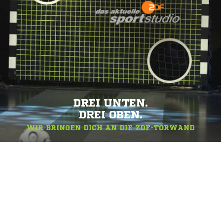
DREI UNTEN.
DREI OBEN.
WIR BRINGEN DICH AN DIE ZDF-TORWAND