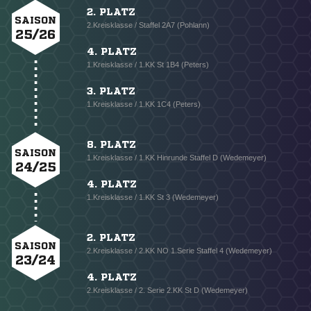
2. PLATZ
SAISON
2.Kreisklasse / Staffel 2A7 (Pohlann)
25/26
4. PLATZ
1.Kreisklasse / 1.KK St 1B4 (Peters)
3. PLATZ
1.Kreisklasse / 1.KK 1C4 (Peters)
8. PLATZ
SAISON
1.Kreisklasse / 1.KK Hinrunde Staffel D (Wedemeyer)
24/25
4. PLATZ
1.Kreisklasse / 1.KK St 3 (Wedemeyer)
2. PLATZ
SAISON
2.Kreisklasse / 2.KK NO 1.Serie Staffel 4 (Wedemeyer)
23/24
4. PLATZ
2.Kreisklasse / 2. Serie 2.KK St D (Wedemeyer)