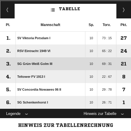
TABELLE
Pl.
Mannschaft
Sp.
Torv.
Pkt.
1.
27
SV Viktoria Potsdam I
10
73 : 15
2.
24
RSV Eintracht 1949 VI
10
65 : 22
3.
21
SG Grün-Weiß Golm III
10
69 : 31
4.
8
Teltower FV 1913 I
10
22 : 67
5.
7
SV Concordia Nowawes 06 II
10
29 : 78
6.
1
SG Schenkenhorst I
10
26 : 71
Legende
Hinweis zur Tabelle
HINWEIS ZUR TABELLENRECHNUNG