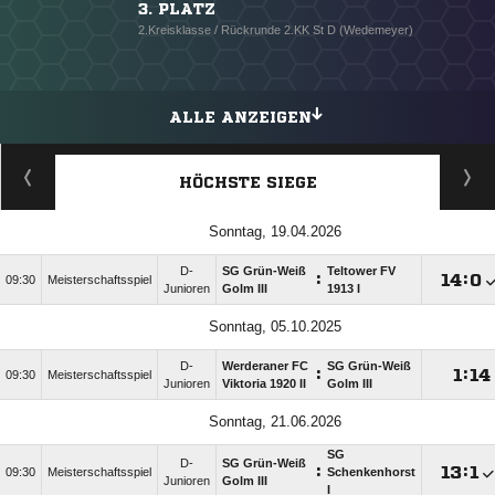
3. PLATZ
2.Kreisklasse / Rückrunde 2.KK St D (Wedemeyer)
ALLE ANZEIGEN
HÖCHSTE SIEGE
Sonntag, 19.04.2026
D-
SG Grün-Weiß
Teltower FV
:

:

09:30
Meisterschaftsspiel
Junioren
Golm III
1913 I
Sonntag, 05.10.2025
D-
Werderaner FC
SG Grün-Weiß
:

:

09:30
Meisterschaftsspiel
Junioren
Viktoria 1920 II
Golm III
Sonntag, 21.06.2026
SG
D-
SG Grün-Weiß
:

:

09:30
Meisterschaftsspiel
Schenkenhorst
Junioren
Golm III
I