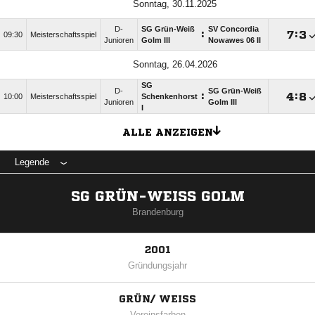
Sonntag, 30.11.2025
D-
SG Grün-Weiß
SV Concordia
:

:

09:30
Meisterschaftsspiel
Junioren
Golm III
Nowawes 06 II
Sonntag, 26.04.2026
SG
D-
SG Grün-Weiß
:

:

10:00
Meisterschaftsspiel
Schenkenhorst
Junioren
Golm III
I
ALLE ANZEIGEN
Legende
SG GRÜN-WEISS GOLM
Brandenburg
2001
Gründungsjahr
GRÜN/ WEISS
Vereinsfarben