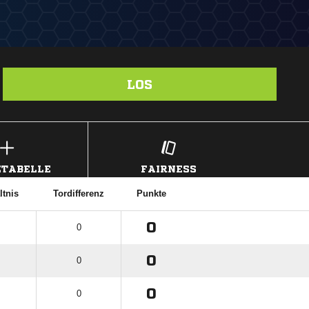
LOS
TABELLE
FAIRNESS
ltnis
Tordifferenz
Punkte
0
0
0
0
0
0