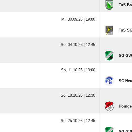
TuS Br
Mi, 30.09.26 |
19:00
TuS SG
So, 04.10.26 |
12:45
SG GW 
So, 11.10.26 |
13:00
SC Neu
So, 18.10.26 |
12:30
Höinger
So, 25.10.26 |
12:45
SG GW 