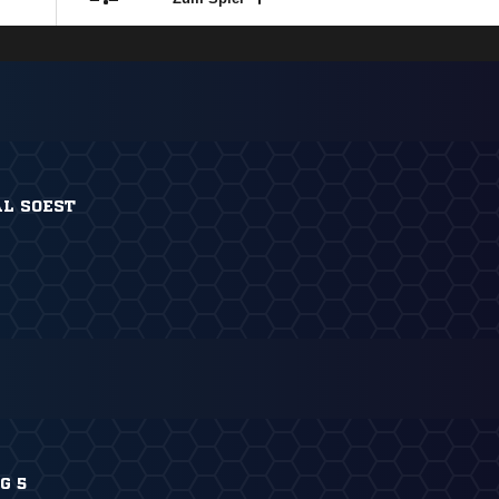
L SOEST
G 5