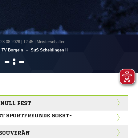
 23.08.2026
|
12:45 | Meisterschaften
-
​ TV Borgeln
SuS Scheidingen II
:


 NULL FEST
GT SPORTFREUNDE SOEST-
T SOUVERÄN