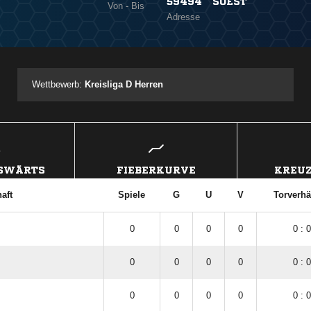
59494 SOEST
Von - Bis
Adresse
Wettbewerb:
Kreisliga D Herren
USWÄRTS
FIEBERKURVE
KREUZ
aft
Spiele
G
U
V
Torverhä
0
0
0
0
0 : 0
0
0
0
0
0 : 0
0
0
0
0
0 : 0