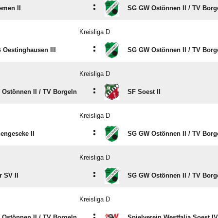
:
emen II
SG GW Ostönnen II /​ TV Borg
Kreisliga D
:
 Oestinghausen III
SG GW Ostönnen II /​ TV Borg
Kreisliga D
:
Ostönnen II /​ TV Borgeln
SF Soest II
Kreisliga D
:
engeseke II
SG GW Ostönnen II /​ TV Borg
Kreisliga D
:
 SV II
SG GW Ostönnen II /​ TV Borg
Kreisliga D
:
Ostönnen II /​ TV Borgeln
Spielverein Westfalia Soest IV