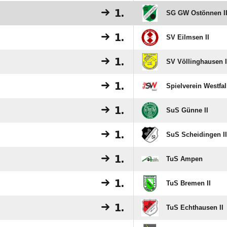
1.
SG GW Ostönnen II 
1.
SV Eilmsen II
1.
SV Völlinghausen I
1.
Spielverein Westfal
1.
SuS Günne II
1.
SuS Scheidingen II
1.
TuS Ampen
1.
TuS Bremen II
1.
TuS Echthausen II