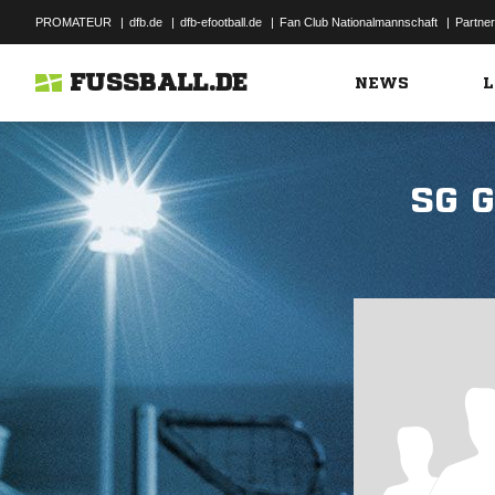
PROMATEUR
|
dfb.de
|
dfb-efootball.de
|
Fan Club Nationalmannschaft
|
Partner
FUSSBALL.DE
NEWS
L
SG 