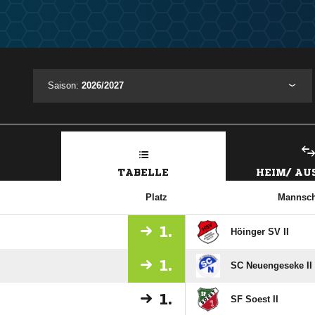
Saison:
2026/2027
TABELLE
HEIM/ A
Platz
Mannsch
1.
Höinger SV II
1.
SC Neuengeseke II
1.
SF Soest II