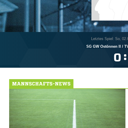
Letztes Spiel: So, 02
SG GW Ostönnen II /​ T
:

MANNSCHAFTS-NEWS