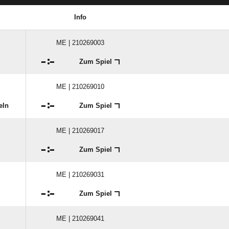
Info
ME | 210269003

:

Zum Spiel
ME | 210269010

:

eln
Zum Spiel
ME | 210269017

:

Zum Spiel
ME | 210269031

:

Zum Spiel
ME | 210269041