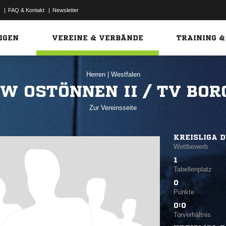
|
FAQ & Kontakt
|
Newsletter
Link
IGEN
VEREINE & VERBÄNDE
TRAINING &
Herren
|
Westfalen
GW OSTÖNNEN II / TV BOR
Zur Vereinsseite
KREISLIGA 
Wettbewerb
1
Tabellenplatz
0
Punkte
0:0
Torverhältnis