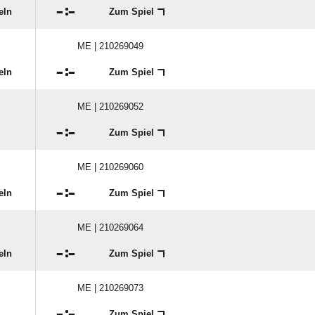

:

eln
Zum Spiel
ME | 210269049

:

eln
Zum Spiel
ME | 210269052

:

Zum Spiel
ME | 210269060

:

eln
Zum Spiel
ME | 210269064

:

eln
Zum Spiel
ME | 210269073

:

Zum Spiel