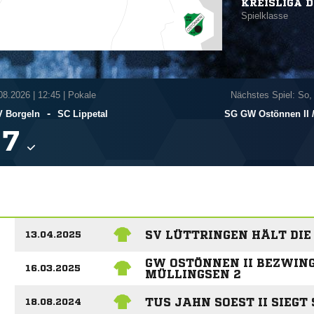
KREISLIGA D
Spielklasse
.08.2026
|
12:45 | Pokale
Nächstes Spiel: So,
-
V Borgeln
SC Lippetal
SG GW Ostönnen II /

SV LÜTTRINGEN HÄLT DIE
13.04.2025
GW OSTÖNNEN II BEZWIN
16.03.2025
MÜLLINGSEN 2
TUS JAHN SOEST II SIEG
18.08.2024