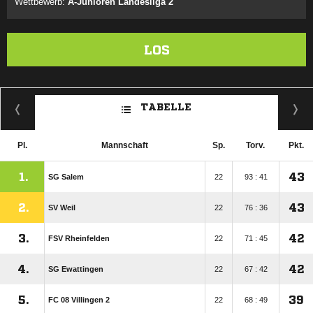
Wettbewerb:
A-Junioren Landesliga 2
LOS
TABELLE
Pl.
Mannschaft
Sp.
Torv.
Pkt.
1.
43
SG Salem
22
93 : 41
2.
43
SV Weil
22
76 : 36
3.
42
FSV Rheinfelden
22
71 : 45
4.
42
SG Ewattingen
22
67 : 42
5.
39
FC 08 Villingen 2
22
68 : 49