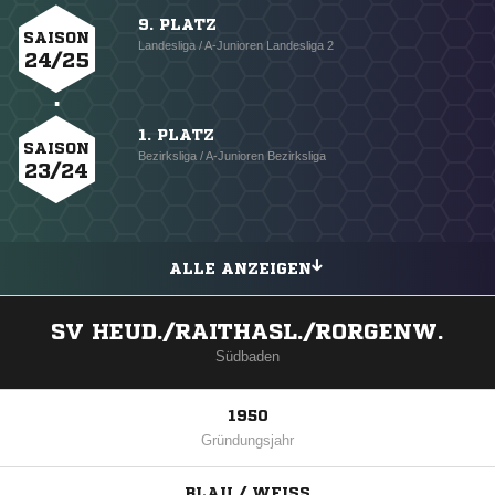
9. PLATZ
SAISON
Landesliga / A-Junioren Landesliga 2
24/25
1. PLATZ
SAISON
Bezirksliga / A-Junioren Bezirksliga
23/24
ALLE ANZEIGEN
SV HEUD./RAITHASL./RORGENW.
Südbaden
1950
Gründungsjahr
BLAU / WEISS