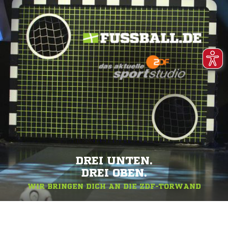
DREI UNTEN.
DREI OBEN.
WIR BRINGEN DICH AN DIE ZDF-TORWAND