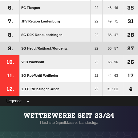
6.
35
FC Tiengen
22
48 : 46
7.
31
JFV Region Laufenburg
22
49 : 71
8.
28
SG DJK Donaueschingen
22
38 : 47
9.
27
SG Heud./​Raithasl./​Rorgenw.
22
56 : 57
10.
26
VFB Waldshut
22
63 : 96
11.
17
SG Rot-Weiß Weilheim
22
44 : 63
12.
4
1. FC Rielasingen-Arlen
22
31 : 111
Legende
WETTBEWERBE SEIT 23/24
Höchste Spielklasse: Landesliga