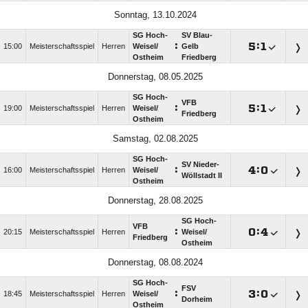
Sonntag, 13.10.2024
SG Hoch-
SV Blau-
:

:

15:00
Meisterschaftsspiel
Herren
Weisel/​
Gelb
Ostheim
Friedberg
Donnerstag, 08.05.2025
SG Hoch-
VFB
:

:

19:00
Meisterschaftsspiel
Herren
Weisel/​
Friedberg
Ostheim
Samstag, 02.08.2025
SG Hoch-
SV Nieder-
:

:

16:00
Meisterschaftsspiel
Herren
Weisel/​
Wöllstadt II
Ostheim
Donnerstag, 28.08.2025
SG Hoch-
VFB
:

:

20:15
Meisterschaftsspiel
Herren
Weisel/​
Friedberg
Ostheim
Donnerstag, 08.08.2024
SG Hoch-
FSV
:

:

18:45
Meisterschaftsspiel
Herren
Weisel/​
Dorheim
Ostheim