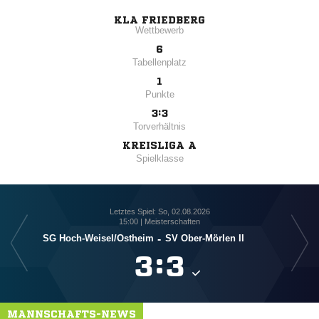
KLA FRIEDBERG
Wettbewerb
6
Tabellenplatz
1
Punkte
3:3
Torverhältnis
KREISLIGA A
Spielklasse
Letztes Spiel: So, 02.08.2026
15:00 | Meisterschaften
SG Hoch-Weisel/​Ostheim
-
SV Ober-Mörlen II

:

MANNSCHAFTS-NEWS