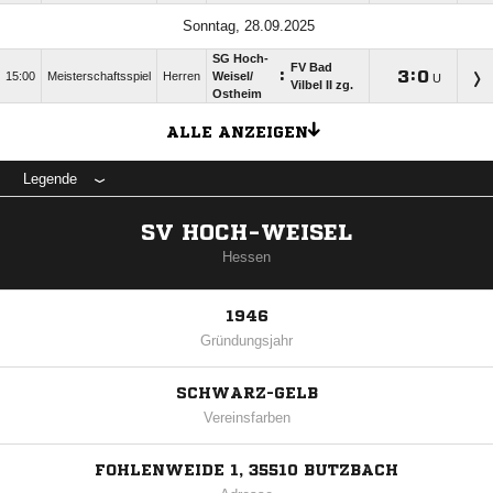
Sonntag, 28.09.2025
SG Hoch-
FV Bad
:

:

15:00
Meisterschaftsspiel
Herren
Weisel/​
U
Vilbel II zg.
Ostheim
ALLE ANZEIGEN
Legende
SV HOCH-WEISEL
Hessen
1946
Gründungsjahr
SCHWARZ-GELB
Vereinsfarben
FOHLENWEIDE 1, 35510 BUTZBACH