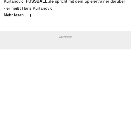
Kurtanovic.
FUSSBALL.de
spricht mit dem Spielertrainer darüber
- er heißt Haris Kurtanovic.
Mehr lesen
ANZEIGE
NACHRICHT SENDEN
* Pflichtfelder