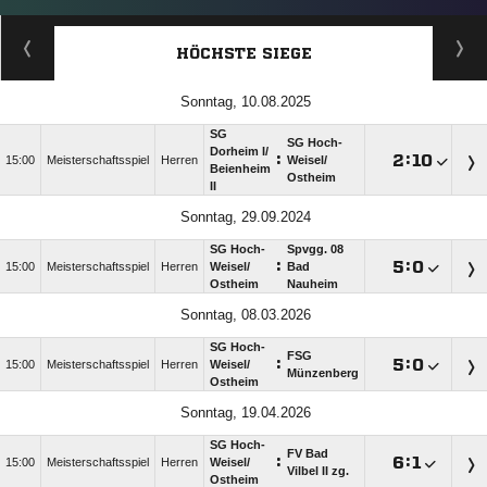
HÖCHSTE SIEGE
Sonntag, 10.08.2025
SG
SG Hoch-
Dorheim I/​
:

:

15:00
Meisterschaftsspiel
Herren
Weisel/​
Beienheim
Ostheim
II
Sonntag, 29.09.2024
SG Hoch-
Spvgg. 08
:

:

15:00
Meisterschaftsspiel
Herren
Weisel/​
Bad
Ostheim
Nauheim
Sonntag, 08.03.2026
SG Hoch-
FSG
:

:

15:00
Meisterschaftsspiel
Herren
Weisel/​
Münzenberg
Ostheim
Sonntag, 19.04.2026
SG Hoch-
FV Bad
:

:

15:00
Meisterschaftsspiel
Herren
Weisel/​
Vilbel II zg.
Ostheim