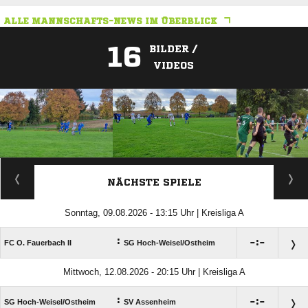
ALLE MANNSCHAFTS-NEWS IM ÜBERBLICK
16
BILDER /
VIDEOS
ANZEIGE
NÄCHSTE SPIELE
Sonntag, 09.08.2026 - 13:15 Uhr | Kreisliga A
:

:

FC O. Fauerbach II
SG Hoch-Weisel/​Ostheim
Mittwoch, 12.08.2026 - 20:15 Uhr | Kreisliga A
:

:

SG Hoch-Weisel/​Ostheim
SV Assenheim