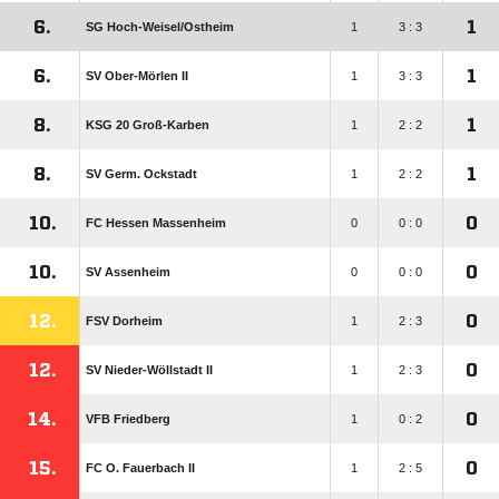
6.
1
SG Hoch-Weisel/​Ostheim
1
3 : 3
6.
1
SV Ober-Mörlen II
1
3 : 3
8.
1
KSG 20 Groß-Karben
1
2 : 2
8.
1
SV Germ. Ockstadt
1
2 : 2
10.
0
FC Hessen Massenheim
0
0 : 0
10.
0
SV Assenheim
0
0 : 0
12.
0
FSV Dorheim
1
2 : 3
12.
0
SV Nieder-Wöllstadt II
1
2 : 3
14.
0
VFB Friedberg
1
0 : 2
15.
0
FC O. Fauerbach II
1
2 : 5