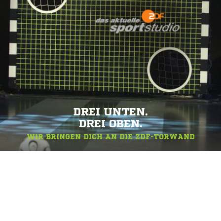
DREI UNTEN.
DREI OBEN.
WIR BRINGEN DICH AN DIE ZDF-TORWAND