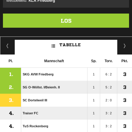
Wettbewerb:
KLA Friedberg
LOS
TABELLE
Pl.
Mannschaft
Sp.
Torv.
Pkt.
1.
3
SKG AVW Friedberg
1
6 : 2
2.
3
SG O-Wöllst. I/​Beienh. II
1
5 : 2
3.
3
SC Dortelweil III
1
2 : 0
4.
3
Traiser FC
1
3 : 2
4.
3
TuS Rockenberg
1
3 : 2