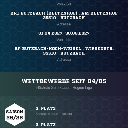
Von - Bis
KR1 BUTZBACH (KELTENHOF) , AM KELTENHOF
35510 BUTZBACH
Adresse
01.04.2027 ​ 30.06.2027
Von - Bis
RP BUTZBACH-HOCH-WEISEL , WIESENSTR.
35510 BUTZBACH
Adresse
WETTBEWERBE SEIT 04/05
Höchste Spielklasse: Region-Liga
3. PLATZ
SAISON
Kreisliga A / KLA Friedberg
25/26
2. PLATZ