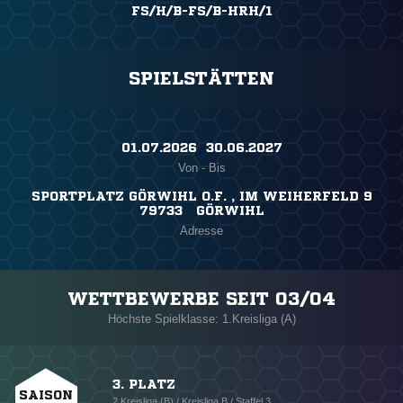
FS/H/B-FS/B-HRH/1
SPIELSTÄTTEN
01.07.2026 ​ 30.06.2027
Von - Bis
SPORTPLATZ GÖRWIHL O.F. , IM WEIHERFELD 9
79733 GÖRWIHL
Adresse
WETTBEWERBE SEIT 03/04
Höchste Spielklasse: 1.Kreisliga (A)
3. PLATZ
SAISON
2.Kreisliga (B) / Kreisliga B / Staffel 3