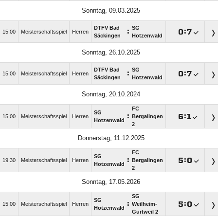
Sonntag, 09.03.2025
DTFV Bad
SG
:

:

15:00
Meisterschaftsspiel
Herren
Säckingen
Hotzenwald
Sonntag, 26.10.2025
DTFV Bad
SG
:

:

15:00
Meisterschaftsspiel
Herren
Säckingen
Hotzenwald
Sonntag, 20.10.2024
FC
SG
:

:

15:00
Meisterschaftsspiel
Herren
Bergalingen
Hotzenwald
2
Donnerstag, 11.12.2025
FC
SG
:

:

19:30
Meisterschaftsspiel
Herren
Bergalingen
Hotzenwald
2
Sonntag, 17.05.2026
SG
SG
:

:

15:00
Meisterschaftsspiel
Herren
Weilheim-
Hotzenwald
Gurtweil 2