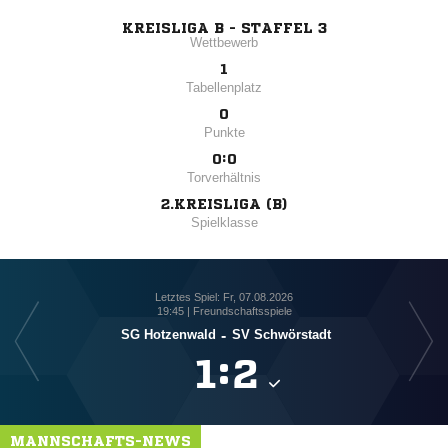
KREISLIGA B - STAFFEL 3
Wettbewerb
1
Tabellenplatz
0
Punkte
0:0
Torverhältnis
2.KREISLIGA (B)
Spielklasse
Letztes Spiel: Fr, 07.08.2026
19:45 | Freundschaftsspiele
SG Hotzenwald
-
SV Schwörstadt

:

MANNSCHAFTS-NEWS