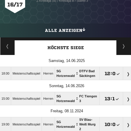
2.Kreisliga (B) / Kreisliga B / Staffel 3
16/17
ALLE ANZEIGEN
HÖCHSTE SIEGE
Samstag, 14.06.2025
SG
DTFV Bad
:

:

18:00
Meisterschaftsspiel
Herren
Hotzenwald
Säckingen
Sonntag, 14.06.2026
SG
FC Tiengen
:

:

15:00
Meisterschaftsspiel
Herren
Hotzenwald
3
Freitag, 08.11.2024
SV Blau-
SG
:

:

19:00
Meisterschaftsspiel
Herren
Weiß Murg
Hotzenwald
2