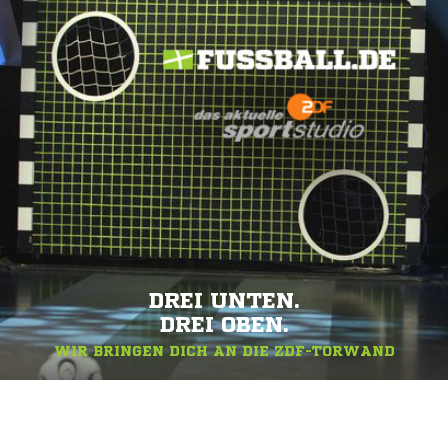
DREI UNTEN.
DREI OBEN.
WIR BRINGEN DICH AN DIE ZDF-TORWAND