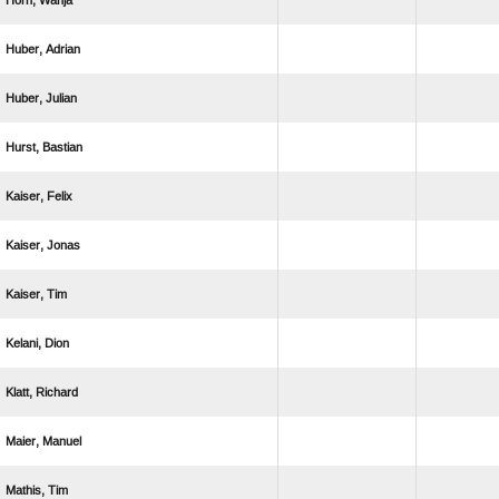
 
 
 
 
 
 
 
 
 
 
 