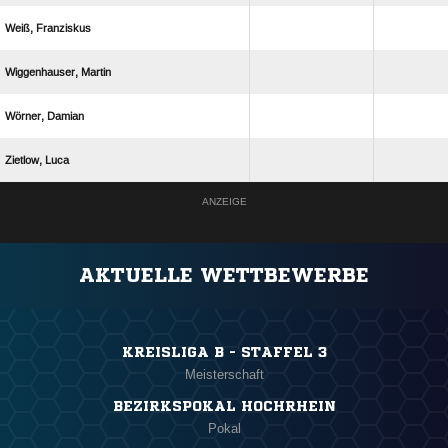
 
 
 
 
ANZEIGE
AKTUELLE WETTBEWERBE
KREISLIGA B - STAFFEL 3
Meisterschaft
BEZIRKSPOKAL HOCHRHEIN
Pokal