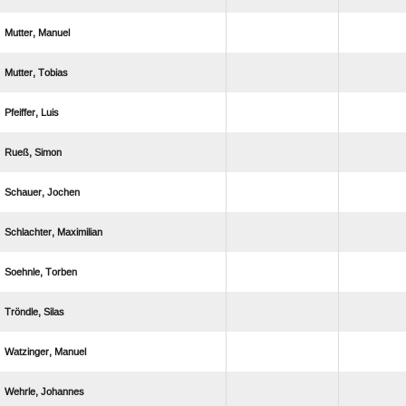
 
 
 
 
 
 
 
 
 
 