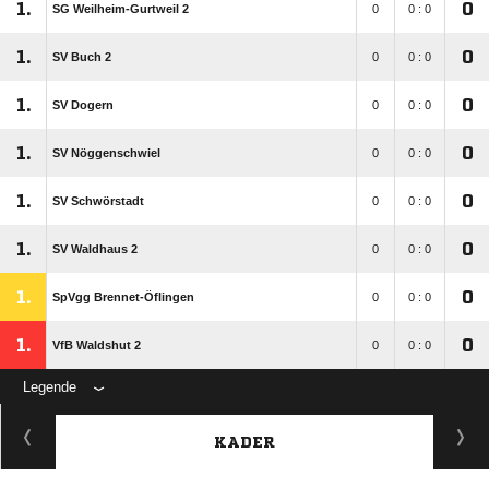
1.
0
SG Weilheim-Gurtweil 2
0
0 : 0
1.
0
SV Buch 2
0
0 : 0
1.
0
SV Dogern
0
0 : 0
1.
0
SV Nöggenschwiel
0
0 : 0
1.
0
SV Schwörstadt
0
0 : 0
1.
0
SV Waldhaus 2
0
0 : 0
1.
0
SpVgg Brennet-Öflingen
0
0 : 0
1.
0
VfB Waldshut 2
0
0 : 0
Legende
KADER