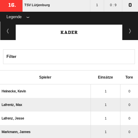
16.
0
TSV Lütjenburg
1
0 : 9
Legende
KADER
Filter
Spieler
Einsätze
Tore
 
1
0
 
1
0
 
1
0
 
1
0