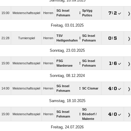
Samstag, 20.09.2025
SG Insel
SpVgg
:

:

15:00
Meisterschaftsspiel
Herren
Fehmarn
Putlos
Freitag, 03.01.2025
TSV
SG Insel
:

:

21:28
Turnierspiel
Herren
Heiligenhafen
Fehmarn
Sonntag, 23.03.2025
FSG
SG Insel
:

:

15:00
Meisterschaftsspiel
Herren
Wardersee
Fehmarn
Sonntag, 08.12.2024
SG Insel
:

:

14:00
Meisterschaftsspiel
Herren
SC Cismar
Fehmarn
Samstag, 18.10.2025
SG
SG Insel
:

:

15:00
Meisterschaftsspiel
Herren
Bösdorf /​
Fehmarn
Malente
Freitag, 24.07.2026