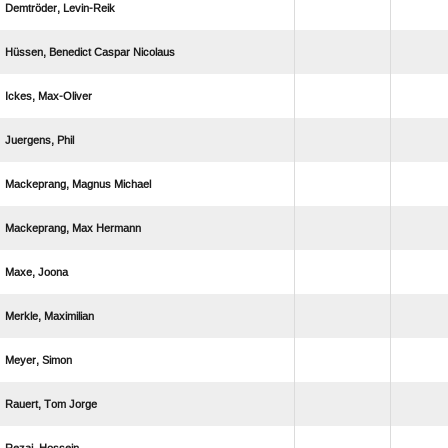
 
   
 
 
  
  
 
 
 
  