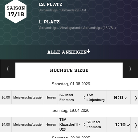
13. PLATZ
SAISON
Verbandsliga / Verbandsliga Ost
17/18
1. PLATZ
Verbandsliga / Abstiegsrunde Verbandsliga (13.VBL)
ALLE ANZEIGEN
HÖCHSTE SIEGE
Samstag, 01.08.2026
SG Insel
TSV
:

:

16:00
Meisterschaftsspiel
Herren
Fehmarn
Lütjenburg
Sonntag, 19.04.2026
TSV
SG Insel
:

:

14:00
Meisterschaftsspiel
Herren
Klausdorf II -
Fehmarn
U23