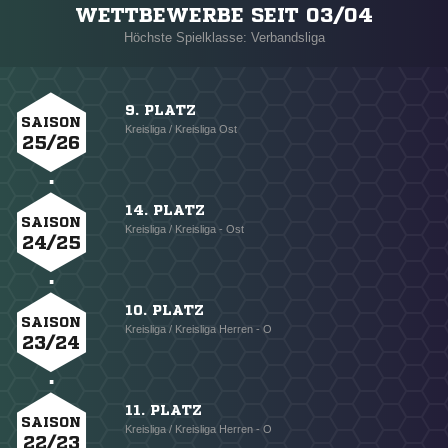
WETTBEWERBE SEIT 03/04
Höchste Spielklasse: Verbandsliga
9. PLATZ
SAISON
Kreisliga / Kreisliga Ost
25/26
14. PLATZ
SAISON
Kreisliga / Kreisliga - Ost
24/25
10. PLATZ
SAISON
Kreisliga / Kreisliga Herren - O
23/24
11. PLATZ
SAISON
Kreisliga / Kreisliga Herren - O
22/23