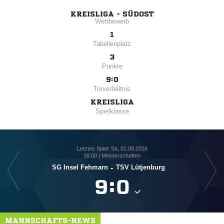
KREISLIGA - SÜDOST
Wettbewerb
1
Tabellenplatz
3
Punkte
9:0
Torverhältnis
KREISLIGA
Spielklasse
Letztes Spiel: Sa, 01.08.2026
16:00 | Meisterschaften
SG Insel Fehmarn
-
TSV Lütjenburg

:

MANNSCHAFTS-NEWS