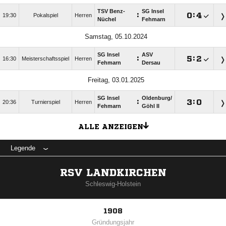
TSV Benz-
SG Insel
:

:

19:30
Pokalspiel
Herren
Nüchel
Fehmarn
Samstag, 05.10.2024
SG Insel
ASV
:

:

16:30
Meisterschaftsspiel
Herren
Fehmarn
Dersau
Freitag, 03.01.2025
SG Insel
Oldenburg/​
:

:

20:36
Turnierspiel
Herren
Fehmarn
Göhl II
ALLE ANZEIGEN
Legende
RSV LANDKIRCHEN
Schleswig-Holstein
1908
Gründungsjahr