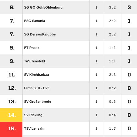
6.
3
SG GO Göhl/​Oldenburg
1
3 : 2
7.
1
FSG Saxonia
1
2 : 2
7.
1
SG Dersau/​Kalübbe
1
2 : 2
9.
1
FT Preetz
1
1 : 1
9.
1
TuS Tensfeld
1
1 : 1
11.
0
SV Kirchbarkau
1
2 : 3
12.
0
Eutin 08 II - U23
1
0 : 2
13.
0
SV Großenbrode
1
0 : 3
14.
0
SV Rickling
1
0 : 4
15.
0
TSV Lensahn
1
1 : 7