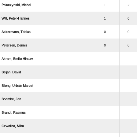
 
1
2
 
1
0
 
0
0
 
0
0
  
 
  
 
 
 