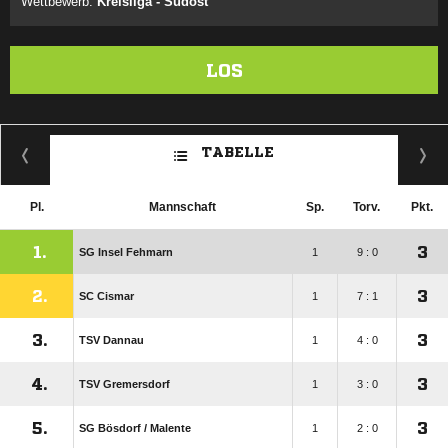
Wettbewerb:
Kreisliga - Südost
LOS
TABELLE
Pl.
Mannschaft
Sp.
Torv.
Pkt.
1.
3
SG Insel Fehmarn
1
9 : 0
2.
3
SC Cismar
1
7 : 1
3.
3
TSV Dannau
1
4 : 0
4.
3
TSV Gremersdorf
1
3 : 0
5.
3
SG Bösdorf /​ Malente
1
2 : 0