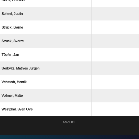
 
 
 
 
 
  
 
 
  
ANZEIGE