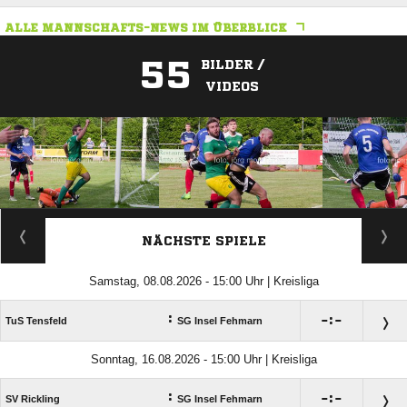
ALLE MANNSCHAFTS-NEWS IM ÜBERBLICK
55
BILDER /
VIDEOS
ANZEIGE
NÄCHSTE SPIELE
Samstag, 08.08.2026 - 15:00 Uhr | Kreisliga
:

:

TuS Tensfeld
SG Insel Fehmarn
Sonntag, 16.08.2026 - 15:00 Uhr | Kreisliga
:

:

SV Rickling
SG Insel Fehmarn