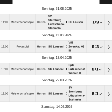
Sonntag, 31.08.2025
SV
Sternburg
:

:

14:00
Meisterschaftsspiel
Herren
SG Lausen
Lützschena-
Stahmeln
Sonntag, 11.08.2024
VfB
:

:

16:00
Pokalspiel
Herren
SG Lausen I
Zwenkau 02
III
Sonntag, 13.04.2025
SpG
:

:

13:00
Meisterschaftsspiel
Herren
SG Lausen I
Lützschena/​
Wahren II
Sonntag, 29.03.2026
SV
Sternburg
:

:

13:00
Meisterschaftsspiel
Herren
SG Lausen
Lützschena-
Stahmeln
Samstag, 14.02.2026