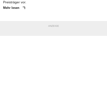
Preisträger vor.
Mehr lesen
ANZEIGE
NACHRICHT SENDEN
* Pflichtfelder