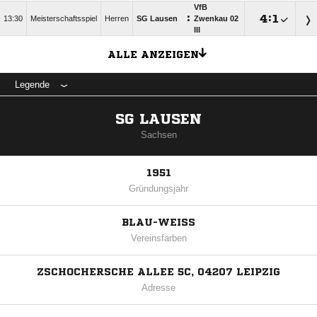
VfB
:

:

13:30
Meisterschaftsspiel
Herren
SG Lausen
Zwenkau 02
III
ALLE ANZEIGEN
Legende
SG LAUSEN
Sachsen
1951
Gründungsjahr
BLAU-WEISS
Vereinsfarben
ZSCHOCHERSCHE ALLEE 5C, 04207 LEIPZIG
Adresse