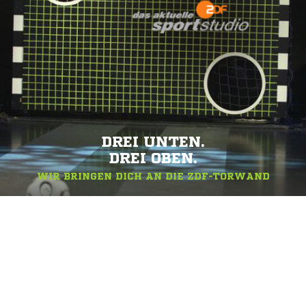
DREI UNTEN.
DREI OBEN.
WIR BRINGEN DICH AN DIE ZDF-TORWAND