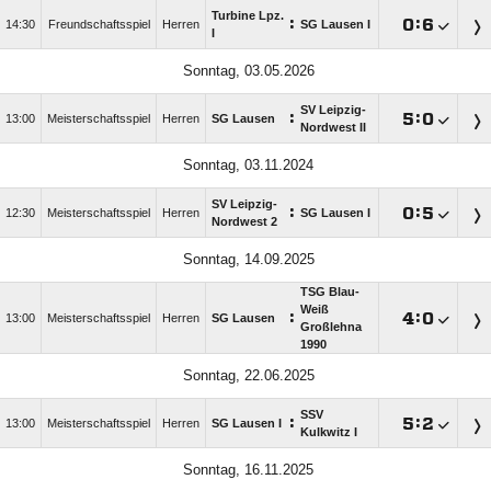
Turbine Lpz.
:

:

14:30
Freundschaftsspiel
Herren
SG Lausen I
I
Sonntag, 03.05.2026
SV Leipzig-
:

:

13:00
Meisterschaftsspiel
Herren
SG Lausen
Nordwest II
Sonntag, 03.11.2024
SV Leipzig-
:

:

12:30
Meisterschaftsspiel
Herren
SG Lausen I
Nordwest 2
Sonntag, 14.09.2025
TSG Blau-
Weiß
:

:

13:00
Meisterschaftsspiel
Herren
SG Lausen
Großlehna
1990
Sonntag, 22.06.2025
SSV
:

:

13:00
Meisterschaftsspiel
Herren
SG Lausen I
Kulkwitz I
Sonntag, 16.11.2025