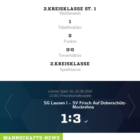
2.KREISKLASSE ST. 1
Wettbewerb
1
Tabellenplatz
0
Punkte
0:0
Torverhältnis
2.KREISKLASSE
Spielklasse
Letztes Spiel: So, 02.08.2026
13:00 | Freundschaftsspiele
SG Lausen I
-
SV Frisch Auf Doberschütz-
Mockrehna

:

MANNSCHAFTS-NEWS