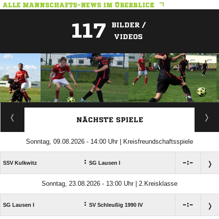
ALLE MANNSCHAFTS-NEWS IM ÜBERBLICK
117
BILDER /
VIDEOS
ANZEIGE
NÄCHSTE SPIELE
Sonntag, 09.08.2026 - 14:00 Uhr | Kreisfreundschaftsspiele
:

:

SSV Kulkwitz
SG Lausen I
Sonntag, 23.08.2026 - 13:00 Uhr | 2.Kreisklasse
:

:

SG Lausen I
SV Schleußig 1990 IV