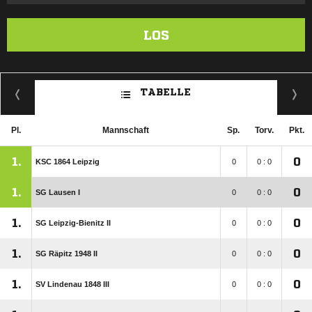
LOS
TABELLE
Pl.
Mannschaft
Sp.
Torv.
Pkt.
1.
0
KSC 1864 Leipzig
0
0 : 0
1.
0
SG Lausen I
0
0 : 0
1.
0
SG Leipzig-Bienitz II
0
0 : 0
1.
0
SG Räpitz 1948 II
0
0 : 0
1.
0
SV Lindenau 1848 III
0
0 : 0