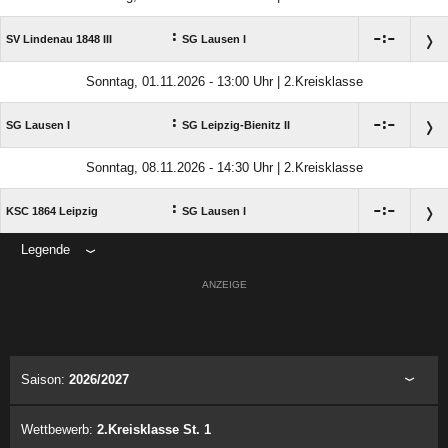
:

:

SV Lindenau 1848 III
SG Lausen I
Sonntag, 01.11.2026 - 13:00 Uhr | 2.Kreisklasse
:

:

SG Lausen I
SG Leipzig-Bienitz II
Sonntag, 08.11.2026 - 14:30 Uhr | 2.Kreisklasse
:

:

KSC 1864 Leipzig
SG Lausen I
Legende
ANZEIGE
Saison:
2026/2027
Wettbewerb:
2.Kreisklasse St. 1