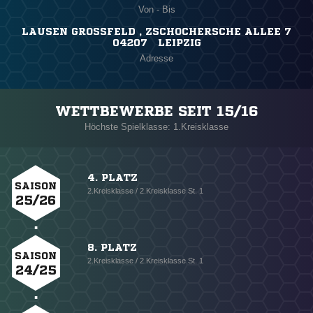
Von - Bis
LAUSEN GROSSFELD , ZSCHOCHERSCHE ALLEE 7
04207 LEIPZIG
Adresse
WETTBEWERBE SEIT 15/16
Höchste Spielklasse: 1.Kreisklasse
4. PLATZ
SAISON
2.Kreisklasse / 2.Kreisklasse St. 1
25/26
8. PLATZ
SAISON
2.Kreisklasse / 2.Kreisklasse St. 1
24/25