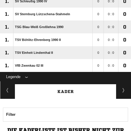
1.
0
SV Schleußig 1990 IV
0
0 : 0
1.
0
SV Sternburg Lützschena-Stahmeln
0
0 : 0
1.
0
TSG Blau-Weiß Großlehna 1990
0
0 : 0
1.
0
TSV Böhlitz-Ehrenberg 1990 II
0
0 : 0
1.
0
TSV Einheit Lindenthal II
0
0 : 0
1.
0
VfB Zwenkau 02 III
0
0 : 0
Legende
KADER
Filter
DIE KADERLISTE IST BISHER NICHT ZUR