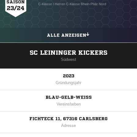
SAISON
C-Klasse / Herren C-Klasse Rhein-Pfalz Nord
23/24
ALLE ANZEIGEN
SC LEININGER KICKERS
Südwest
2023
Gründungsjahr
BLAU-GELB-WEISS
Vereinsfarben
FICHTECK 11, 67316 CARLSBERG
Adresse