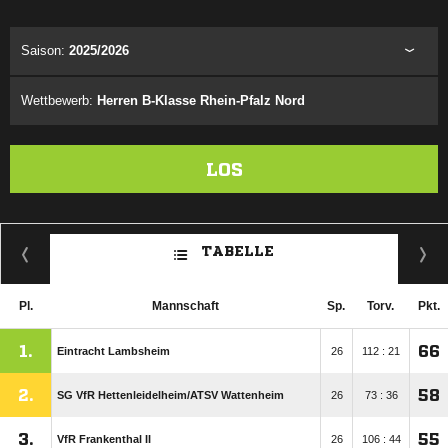
ANZEIGE
Saison:
2025/2026
Wettbewerb:
Herren B-Klasse Rhein-Pfalz Nord
LOS
TABELLE
Pl.
Mannschaft
Sp.
Torv.
Pkt.
1.
66
Eintracht Lambsheim
26
112 : 21
2.
58
SG VfR Hettenleidelheim/​ATSV Wattenheim
26
73 : 36
3.
55
VfR Frankenthal II
26
106 : 44