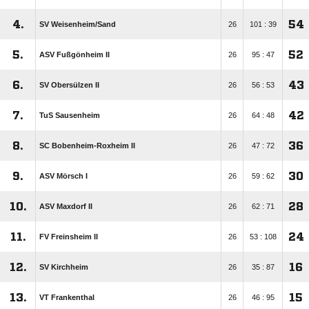
4.
54
SV Weisenheim/​Sand
26
101 : 39
5.
52
ASV Fußgönheim II
26
95 : 47
6.
43
SV Obersülzen II
26
56 : 53
7.
42
TuS Sausenheim
26
64 : 48
8.
36
SC Bobenheim-Roxheim II
26
47 : 72
9.
30
ASV Mörsch I
26
59 : 62
10.
28
ASV Maxdorf II
26
62 : 71
11.
24
FV Freinsheim II
26
53 : 108
12.
16
SV Kirchheim
26
35 : 87
13.
15
VT Frankenthal
26
46 : 95