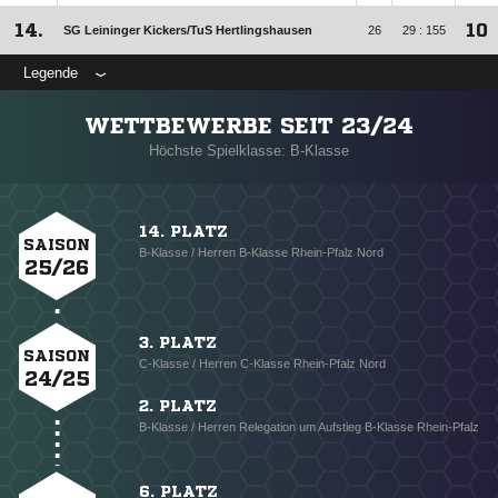
14.
10
SG Leininger Kickers/​TuS Hertlingshausen
26
29 : 155
Legende
WETTBEWERBE SEIT 23/24
Höchste Spielklasse: B-Klasse
14. PLATZ
SAISON
B-Klasse / Herren B-Klasse Rhein-Pfalz Nord
25/26
3. PLATZ
SAISON
C-Klasse / Herren C-Klasse Rhein-Pfalz Nord
24/25
2. PLATZ
B-Klasse / Herren Relegation um Aufstieg B-Klasse Rhein-Pfalz
6. PLATZ