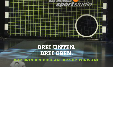
DREI UNTEN.
DREI OBEN.
WIR BRINGEN DICH AN DIE ZDF-TORWAND