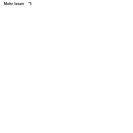
Mehr lesen
ANZEIGE
NACHRICHT SENDEN
* Pflichtfelder