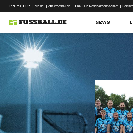
PROMATEUR
|
dfb.de
|
dfb-efootball.de
|
Fan Club Nationalmannschaft
|
Partner
FUSSBALL.DE
NEWS
L