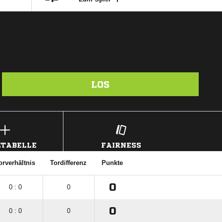
LOS
TABELLE
FAIRNESS
orverhältnis
Tordifferenz
Punkte
0
0 : 0
0
0
0 : 0
0