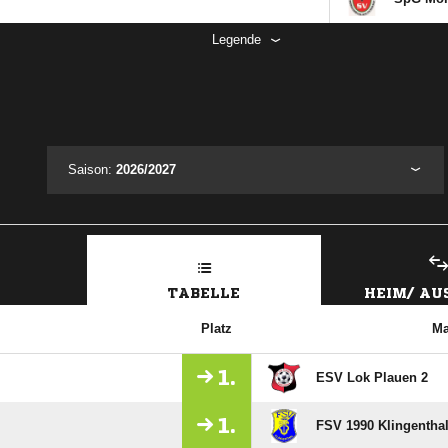
Legende
Saison:
2026/2027
TABELLE
HEIM/ A
Platz
Ma
1.
ESV Lok Plauen 2
1.
FSV 1990 Klingenthal