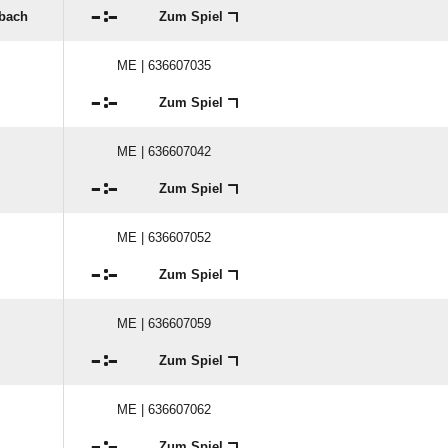

:

bach
Zum Spiel
ME | 636607035

:

Zum Spiel
ME | 636607042

:

Zum Spiel
ME | 636607052

:

Zum Spiel
ME | 636607059

:

Zum Spiel
ME | 636607062

:

Zum Spiel