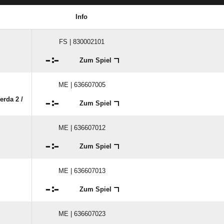
Info
FS | 830002101

:

Zum Spiel
ME | 636607005
rda 2 /​

:

Zum Spiel
ME | 636607012

:

Zum Spiel
ME | 636607013

:

Zum Spiel
ME | 636607023