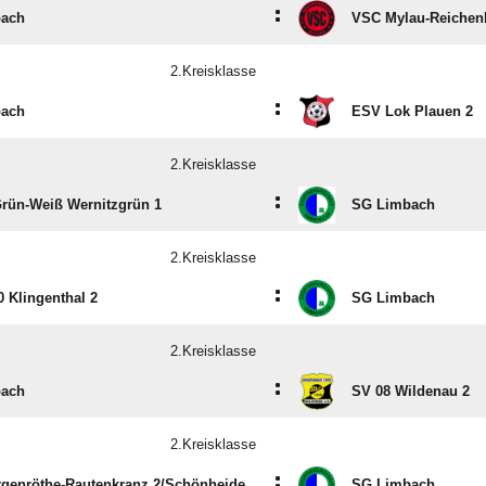
:
ach
VSC Mylau-Reichen
2.Kreisklasse
:
ach
ESV Lok Plauen 2
2.Kreisklasse
:
rün-Weiß Wernitzgrün 1
SG Limbach
2.Kreisklasse
:
 Klingenthal 2
SG Limbach
2.Kreisklasse
:
ach
SV 08 Wildenau 2
2.Kreisklasse
:
genröthe-Rautenkranz 2/​Schönheide
SG Limbach