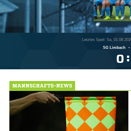
Letztes Spiel: Sa, 01.08.202
-
SG Limbach
:

MANNSCHAFTS-NEWS