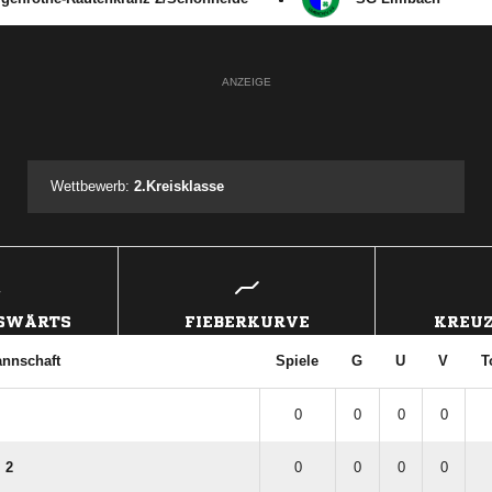
ANZEIGE
Wettbewerb:
2.Kreisklasse
USWÄRTS
FIEBERKURVE
KREUZ
nnschaft
Spiele
G
U
V
T
0
0
0
0
 2
0
0
0
0