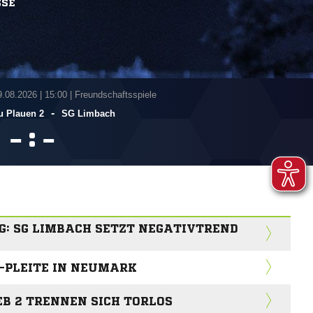
SSE
9.08.2026
|
15:00 | Freundschaftsspiele
-
u Plauen 2
SG Limbach
:


G: SG LIMBACH SETZT NEGATIVTREND
3-PLEITE IN NEUMARK
EB 2 TRENNEN SICH TORLOS