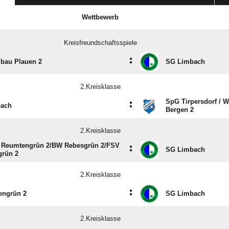
Wettbewerb
Kreisfreundschaftsspiele
:
lbau Plauen 2
SG Limbach
2.Kreisklasse
SpG Tirpersdorf /​ We
:
ach
Bergen 2
2.Kreisklasse
 Reumtengrün 2/​BW Rebesgrün 2/​FSV
:
SG Limbach
rün 2
2.Kreisklasse
:
engrün 2
SG Limbach
2.Kreisklasse