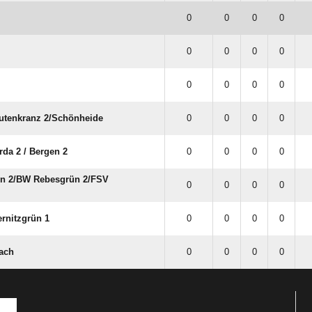
0
0
0
0
0
0
0
0
0
0
0
0
tenkranz 2/​Schönheide
0
0
0
0
rda 2 /​ Bergen 2
0
0
0
0
 2/​BW Rebesgrün 2/​FSV
0
0
0
0
rnitzgrün 1
0
0
0
0
ach
0
0
0
0