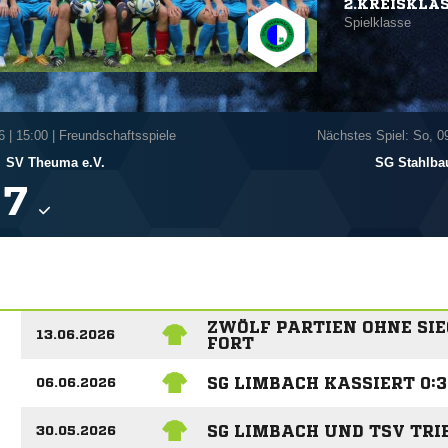
2.KREISKLA
Spielklasse
6
|
15:00 | Freundschaftsspiele
Nächstes Spiel: So, 0
SV Theuma e.V.
SG Stahlba

ZWÖLF PARTIEN OHNE SIE
13.06.2026
FORT
SG LIMBACH KASSIERT 0:
06.06.2026
SG LIMBACH UND TSV TRI
30.05.2026