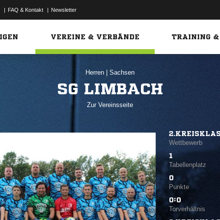
|
FAQ & Kontakt
|
Newsletter
Link
IGEN
VEREINE & VERBÄNDE
TRAINING &
Herren
|
Sachsen
SG LIMBACH
Zur Vereinsseite
2.KREISKLA
Wettbewerb
1
Tabellenplatz
0
Punkte
0:0
Torverhältnis