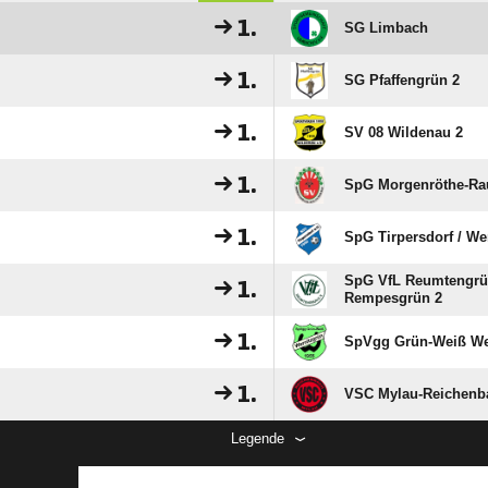
1.
SG Limbach
1.
SG Pfaffengrün 2
1.
SV 08 Wildenau 2
1.
SpG Morgenröthe-Rau
1.
SpG Tirpersdorf /​ We
SpG VfL Reumtengrün
1.
Rempesgrün 2
1.
SpVgg Grün-Weiß We
1.
VSC Mylau-Reichenb
Legende