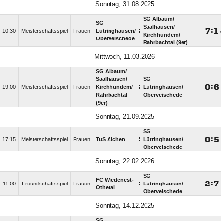
Sonntag, 31.08.2025
SG Albaum/​
SG
Saalhausen/​
:

:

10:30
Meisterschaftsspiel
Frauen
Lütringhausen/​
Kirchhundem/​
Oberveischede
Rahrbachtal (9er)
Mittwoch, 11.03.2026
SG Albaum/​
Saalhausen/​
SG
:

:

19:00
Meisterschaftsspiel
Frauen
Kirchhundem/​
Lütringhausen/​
Rahrbachtal
Oberveischede
(9er)
Sonntag, 21.09.2025
SG
:

:

17:15
Meisterschaftsspiel
Frauen
TuS Alchen
Lütringhausen/​
Oberveischede
Sonntag, 22.02.2026
SG
FC Wiedenest-
:

:

11:00
Freundschaftsspiel
Frauen
Lütringhausen/​
Othetal
Oberveischede
Sonntag, 14.12.2025
SG