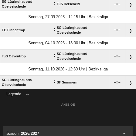
SG Lütringhausen/​
:

:

TuS Herscheid
Oberveischede
Sonntag, 27.09.2026 - 12:15 Uhr | Bezirksliga
SG Lütringhausen/​
:

:

FC Finnentrop
Oberveischede
Sonntag, 04.10.2026 - 13:00 Uhr | Bezirksliga
SG Lütringhausen/​
:

:

TuS Oeventrop
Oberveischede
Sonntag, 11.10.2026 - 12:30 Uhr | Bezirksliga
SG Lütringhausen/​
:

:

SF Sümmern
Oberveischede
Legende
ANZEIGE
Saison:
2026/2027