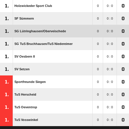
1.
0
Holzwickeder Sport Club
0
0 : 0
1.
0
SF Sümmern
0
0 : 0
1.
0
SG Lütringhausen/​Oberveischede
0
0 : 0
1.
0
SG TuS Bruchhausen/​TuS Niedereimer
0
0 : 0
1.
0
SV Oesbern II
0
0 : 0
1.
0
SV Setzen
0
0 : 0
1.
0
Sportfreunde Siegen
0
0 : 0
1.
0
TuS Herscheid
0
0 : 0
1.
0
TuS Oeventrop
0
0 : 0
1.
0
TuS Vosswinkel
0
0 : 0