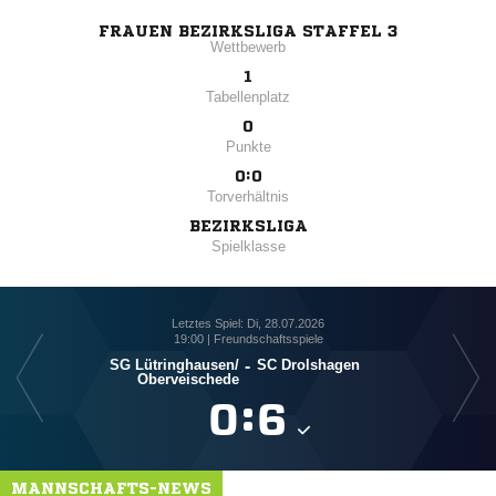
FRAUEN BEZIRKSLIGA STAFFEL 3
Wettbewerb
1
Tabellenplatz
0
Punkte
0:0
Torverhältnis
BEZIRKSLIGA
Spielklasse
Letztes Spiel: Di, 28.07.2026
19:00 | Freundschaftsspiele
SG Lütringhausen/​
-
SC Drolshagen
Oberveischede

:

MANNSCHAFTS-NEWS