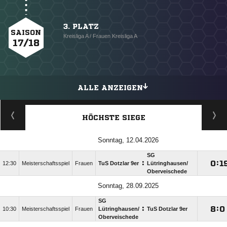
3. PLATZ
SAISON
Kreisliga A / Frauen Kreisliga A
17/18
ALLE ANZEIGEN
HÖCHSTE SIEGE
Sonntag, 12.04.2026
SG
:

:

12:30
Meisterschaftsspiel
Frauen
TuS Dotzlar 9er
Lütringhausen/​
Oberveischede
Sonntag, 28.09.2025
SG
:

:

10:30
Meisterschaftsspiel
Frauen
Lütringhausen/​
TuS Dotzlar 9er
Oberveischede