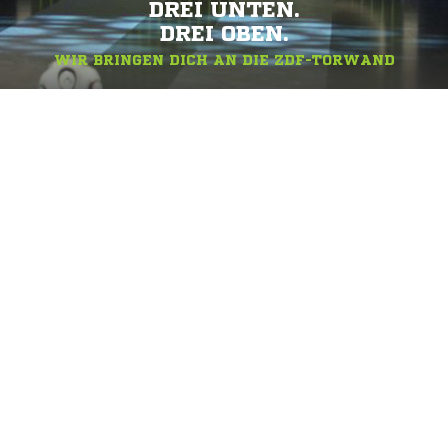
DREI UNTEN.
DREI OBEN.
WIR BRINGEN DICH AN DIE ZDF-TORWAND