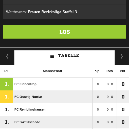
Wettbewerb:
Frauen Bezirksliga Staffel 3
LOS
TABELLE
Pl.
Mannschaft
Sp.
Torv.
Pkt.
1.
0
FC Finnentrop
0
0 : 0
1.
0
FC Ostwig-Nuttlar
0
0 : 0
1.
0
FC Remblinghausen
0
0 : 0
1.
0
FC SW Silschede
0
0 : 0