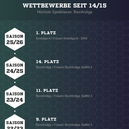
WETTBEWERBE SEIT 14/15
Höchste Spielklasse: Bezirksliga
1. PLATZ
SAISON
Kreisliga A / Frauen Kreisliga A - SIWI
25/26
14. PLATZ
SAISON
Bezirksliga / Frauen Bezirksliga Staffel 4
24/25
11. PLATZ
SAISON
Bezirksliga / Frauen Bezirksliga Staffel 3
23/24
9. PLATZ
SAISON
Bezirksliga / Frauen Bezirksliga Staffel 3
22/23