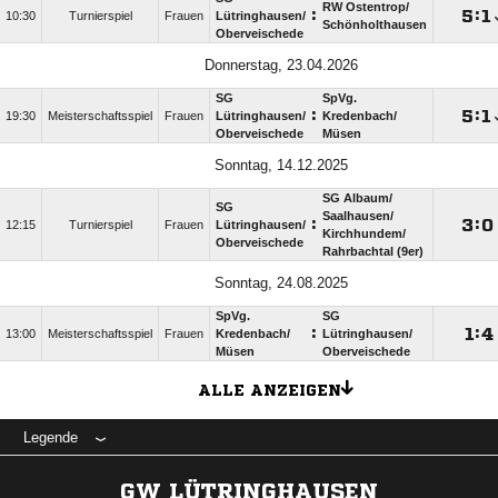
RW Ostentrop/​
:

:

10:30
Turnierspiel
Frauen
Lütringhausen/​
Schönholthausen
Oberveischede
Donnerstag, 23.04.2026
SG
SpVg.
:

:

19:30
Meisterschaftsspiel
Frauen
Lütringhausen/​
Kredenbach/​
Oberveischede
Müsen
Sonntag, 14.12.2025
SG Albaum/​
SG
Saalhausen/​
:

:

12:15
Turnierspiel
Frauen
Lütringhausen/​
Kirchhundem/​
Oberveischede
Rahrbachtal (9er)
Sonntag, 24.08.2025
SpVg.
SG
:

:

13:00
Meisterschaftsspiel
Frauen
Kredenbach/​
Lütringhausen/​
Müsen
Oberveischede
ALLE ANZEIGEN
Legende
GW LÜTRINGHAUSEN