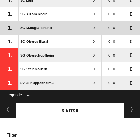
1.
0
SC Lahr
0
0 : 0
1.
0
SG Au am Rhein
0
0 : 0
1.
0
SG Markgräflerland
0
0 : 0
1.
0
SG Oberes Elztal
0
0 : 0
1.
0
SG Oberschopfheim
0
0 : 0
1.
0
SG Steinmauern
0
0 : 0
1.
0
SV 08 Kuppenheim 2
0
0 : 0
Legende
KADER
Filter