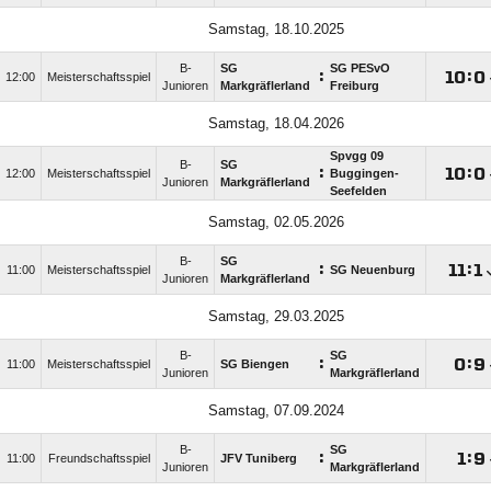
Samstag, 18.10.2025
B-
SG
SG PESvO
:

:

12:00
Meisterschaftsspiel
Junioren
Markgräflerland
Freiburg
Samstag, 18.04.2026
Spvgg 09
B-
SG
:

:

12:00
Meisterschaftsspiel
Buggingen-
Junioren
Markgräflerland
Seefelden
Samstag, 02.05.2026
B-
SG
:

:

11:00
Meisterschaftsspiel
SG Neuenburg
Junioren
Markgräflerland
Samstag, 29.03.2025
B-
SG
:

:

11:00
Meisterschaftsspiel
SG Biengen
Junioren
Markgräflerland
Samstag, 07.09.2024
B-
SG
:

:

11:00
Freundschaftsspiel
JFV Tuniberg
Junioren
Markgräflerland