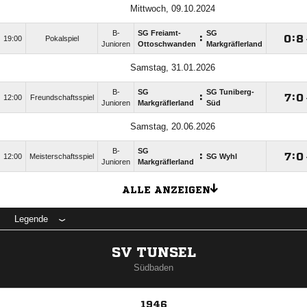
Mittwoch, 09.10.2024
B-
SG Freiamt-
SG
:

:

19:00
Pokalspiel
Junioren
Ottoschwanden
Markgräflerland
Samstag, 31.01.2026
B-
SG
SG Tuniberg-
:

:

12:00
Freundschaftsspiel
Junioren
Markgräflerland
Süd
Samstag, 20.06.2026
B-
SG
:

:

12:00
Meisterschaftsspiel
SG Wyhl
Junioren
Markgräflerland
ALLE ANZEIGEN
Legende
SV TUNSEL
Südbaden
1946