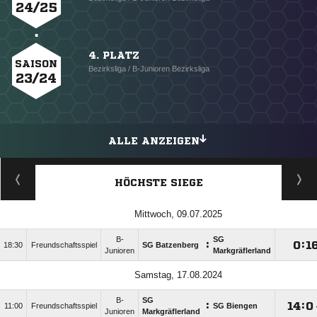
24/25
4. PLATZ
SAISON
Bezirksliga / B-Junioren Bezirksliga
23/24
ALLE ANZEIGEN
HÖCHSTE SIEGE
Mittwoch, 09.07.2025
B-
SG
:

:

18:30
Freundschaftsspiel
SG Batzenberg
Junioren
Markgräflerland
Samstag, 17.08.2024
B-
SG
:

:

11:00
Freundschaftsspiel
SG Biengen
Junioren
Markgräflerland