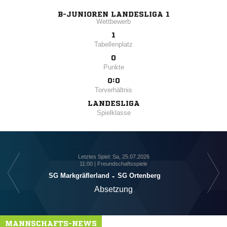
B-JUNIOREN LANDESLIGA 1
Wettbewerb
1
Tabellenplatz
0
Punkte
0:0
Torverhältnis
LANDESLIGA
Spielklasse
Letztes Spiel: Sa, 25.07.2026
11:00 | Freundschaftsspiele
SG Markgräflerland
-
SG Ortenberg
Absetzung
MANNSCHAFTS-NEWS