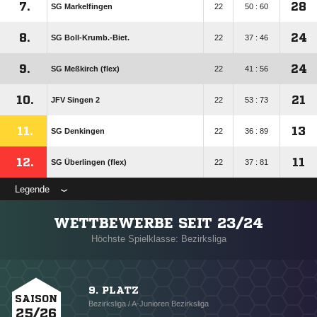
7.
28
SG Markelfingen
22
50 : 60
8.
24
SG Boll-Krumb.-Biet.
22
37 : 46
9.
24
SG Meßkirch (flex)
22
41 : 56
10.
21
JFV Singen 2
22
53 : 73
11.
13
SG Denkingen
22
36 : 89
12.
11
SG Überlingen (flex)
22
37 : 81
Legende
WETTBEWERBE SEIT 23/24
Höchste Spielklasse: Bezirksliga
9. PLATZ
SAISON
Bezirksliga / A-Junioren Bezirksliga
25/26