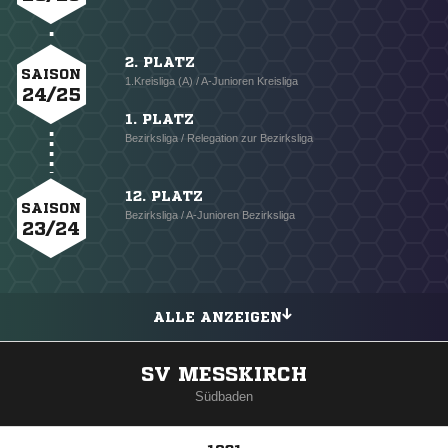
2. PLATZ
SAISON
1.Kreisliga (A) / A-Junioren Kreisliga
24/25
1. PLATZ
Bezirksliga / Relegation zur Bezirksliga
12. PLATZ
SAISON
Bezirksliga / A-Junioren Bezirksliga
23/24
ALLE ANZEIGEN
SV MESSKIRCH
Südbaden