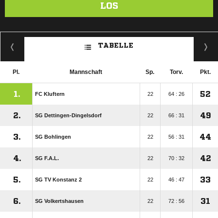
LOS
TABELLE
Pl.
Mannschaft
Sp.
Torv.
Pkt.
1.
52
FC Kluftern
22
64 : 26
2.
49
SG Dettingen-Dingelsdorf
22
66 : 31
3.
44
SG Bohlingen
22
56 : 31
4.
42
SG F.A.L.
22
70 : 32
5.
33
SG TV Konstanz 2
22
46 : 47
6.
31
SG Volkertshausen
22
72 : 56