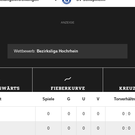
ANZEIGE
Wettbewerb:
Bezirksliga Hochrhein
USWÄRTS
FIEBERKURVE
KREUZ
t
Spiele
G
U
V
Torverhältn
0
0
0
0
0 : 0
0
0
0
0
0 : 0