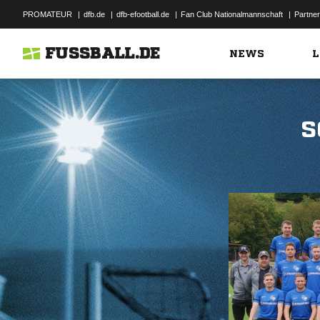
PROMATEUR
|
dfb.de
|
dfb-efootball.de
|
Fan Club Nationalmannschaft
|
Partner
FUSSBALL.DE
NEWS
L
S