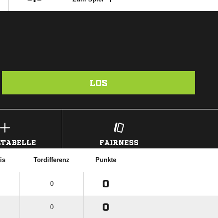
LOS
TABELLE
FAIRNESS
is
Tordifferenz
Punkte
0
0
0
0