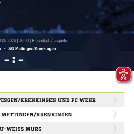
A
8.08.2026
|
16:00 | Freundschaftsspiele
-
n
SG Mettingen/​Krenkingen
:


TINGEN/KRENKINGEN UND FC WEHR
G METTINGEN/KRENKINGEN
AU-WEISS MURG