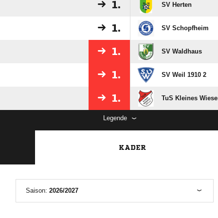
1.
SV Herten
1.
SV Schopfheim
1.
SV Waldhaus
1.
SV Weil 1910 2
1.
TuS Kleines Wiese
Legende
KADER
Saison:
2026/2027