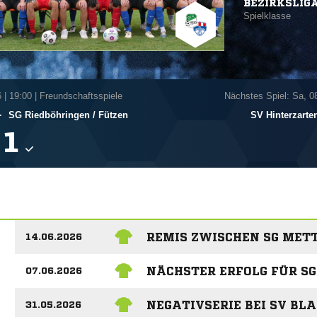
BEZIRKSLIG
Spielklasse
6
|
19:00 | Freundschaftsspiele
Nächstes Spiel: Sa, 0
-
SG Riedböhringen /​ Fützen
SV Hinterzarte

REMIS ZWISCHEN SG MET
14.06.2026
NÄCHSTER ERFOLG FÜR S
07.06.2026
NEGATIVSERIE BEI SV BL
31.05.2026