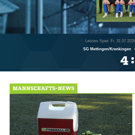
Letztes Spiel: Fr, 31.07.202
SG Mettingen/​Krenkingen
:

MANNSCHAFTS-NEWS