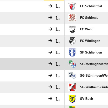
1.
FC Schlüchttal
1.
FC Schönau
1.
FC Wehr
1.
FC Wittlingen
1.
SF Schliengen
1.
SG Mettingen/​Kre
1.
SG Stühlingen/​We
1.
SG Weilheim-Gurt
1.
SV Buch