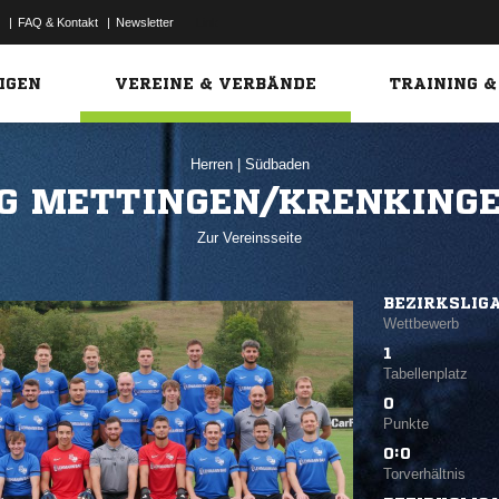
|
FAQ & Kontakt
|
Newsletter
Link
IGEN
VEREINE & VERBÄNDE
TRAINING &
Herren
|
Südbaden
G METTINGEN/KRENKING
Zur Vereinsseite
BEZIRKSLIG
Wettbewerb
1
Tabellenplatz
0
Punkte
0:0
Torverhältnis