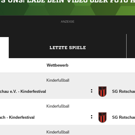
'S UNS! LADE DEIN VIDEO ODER FOTO 
ANZEIGE
LETZTE SPIELE
Wettbewerb
Kinderfußball
:
hau e.V. - Kinderfestival
SG Rotschau
Kinderfußball
:
ch - Kinderfestival
SG Rotschau
Kinderfußball