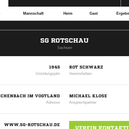
b
Mannschaft
Heim
Gast
Ergebn
SG ROTSCHAU
Sachsen
1945
ROT SCHWARZ
Gründungsjahr
Vereinsfarben
EICHENBACH IM VOGTLAND
MICHAEL KLOSE
Adresse
Ansprechpartner
WWW.SG-ROTSCHAU.DE
VEREIN KONTAKT