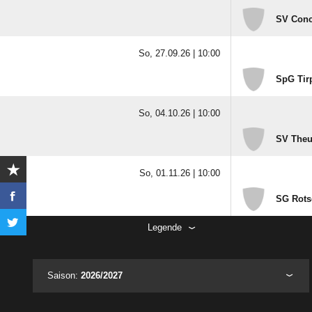
SV Conco
So, 27.09.26 |
10:00
SpG Tirp
So, 04.10.26 |
10:00
SV Theum
So, 01.11.26 |
10:00
SG Rotsc
Legende
Saison:
2026/2027