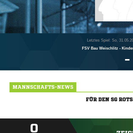
Letztes Spiel: So, 31.05.2
FSV Bau Weischlitz - Kinder

MANNSCHAFTS-NEWS
FÜR DEN SG ROT
0