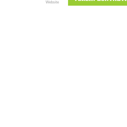
Website
ANZEIGE
NACHRICHT SENDE
* Pflichtfelder