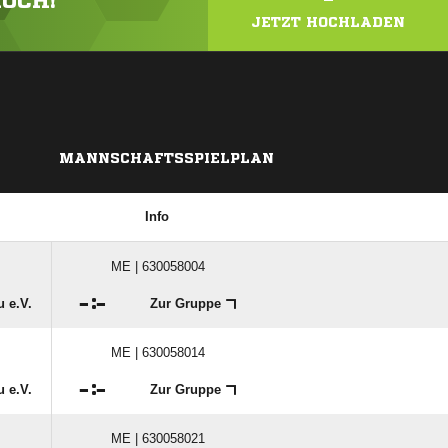
HOCH!
JETZT HOCHLADEN
MANNSCHAFTSSPIELPLAN
Info
ME | 630058004

:

 e.V.
Zur Gruppe
ME | 630058014

:

 e.V.
Zur Gruppe
ME | 630058021