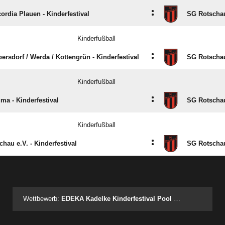
:
rdia Plauen - Kinderfestival
SG Rotschau
Kinderfußball
:
ersdorf /​ Werda /​ Kottengrün - Kinderfestival
SG Rotschau
Kinderfußball
:
a - Kinderfestival
SG Rotschau
Kinderfußball
:
hau e.V. - Kinderfestival
SG Rotschau
ANZEIGE
Wettbewerb:
EDEKA Kadelke Kinderfestival Pool Blau - Spieltag 1 - Festival 1.1