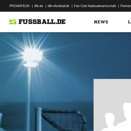
PROMATEUR
|
dfb.de
|
dfb-efootball.de
|
Fan Club Nationalmannschaft
|
Partner
FUSSBALL.DE
NEWS
L