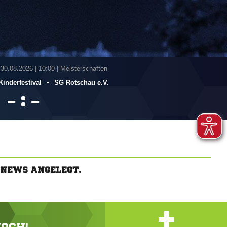
 30.08.2026
|
10:00 | Meisterschaften
-
Kinderfestival
SG Rotschau e.V.
:


-NEWS ANGELEGT.
+