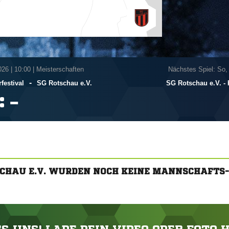
026
|
10:00 | Meisterschaften
Nächstes Spiel: So,
-
festival
SG Rotschau e.V.
SG Rotschau e.V. - 
:

SCHAU E.V. WURDEN NOCH KEINE MANNSCHAFTS