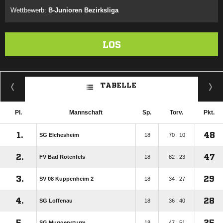
Wettbewerb:
B-Junioren Bezirksliga
LOS
TABELLE
Pl.
Mannschaft
Sp.
Torv.
Pkt.
1.
48
SG Elchesheim
18
70 : 10
2.
47
FV Bad Rotenfels
18
82 : 23
3.
29
SV 08 Kuppenheim 2
18
34 : 27
4.
28
SG Loffenau
18
36 : 40
5.
25
SG Muggensturm
18
47 : 51