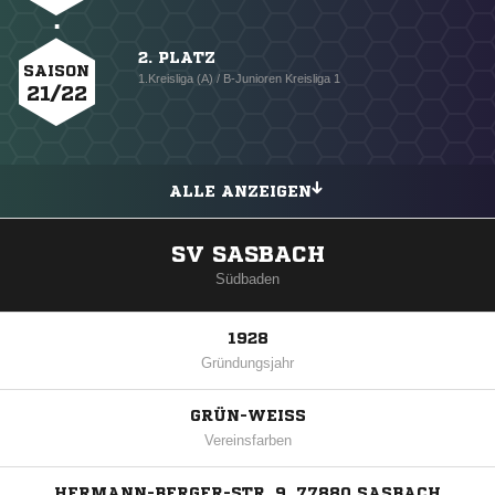
2. PLATZ
SAISON
1.Kreisliga (A) / B-Junioren Kreisliga 1
21/22
ALLE ANZEIGEN
SV SASBACH
Südbaden
1928
Gründungsjahr
GRÜN-WEISS
Vereinsfarben
HERMANN-BERGER-STR. 9, 77880 SASBACH