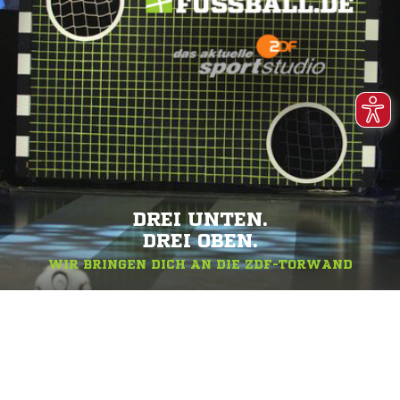
DREI UNTEN.
DREI OBEN.
WIR BRINGEN DICH AN DIE ZDF-TORWAND