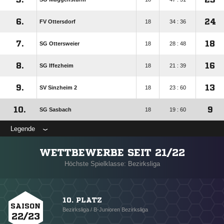
6.
24
FV Ottersdorf
18
34 : 36
7.
18
SG Ottersweier
18
28 : 48
8.
16
SG Iffezheim
18
21 : 39
9.
13
SV Sinzheim 2
18
23 : 60
10.
9
SG Sasbach
18
19 : 60
Legende
WETTBEWERBE SEIT 21/22
Höchste Spielklasse: Bezirksliga
10. PLATZ
SAISON
Bezirksliga / B-Junioren Bezirksliga
22/23