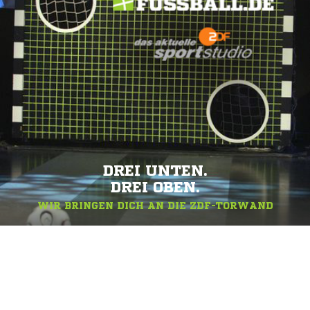
DREI UNTEN.
DREI OBEN.
WIR BRINGEN DICH AN DIE ZDF-TORWAND