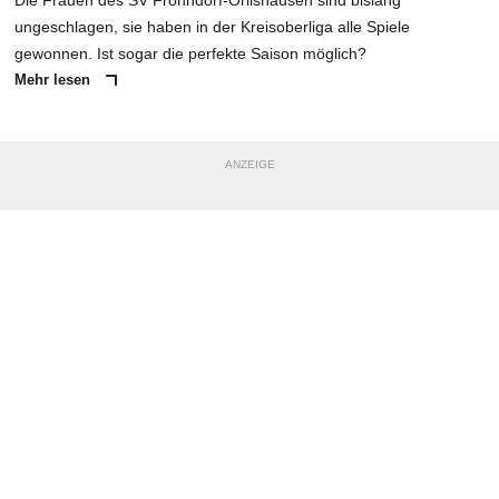
Die Frauen des SV Frohndorf-Orlishausen sind bislang
ungeschlagen, sie haben in der Kreisoberliga alle Spiele
gewonnen. Ist sogar die perfekte Saison möglich?
Mehr lesen
ANZEIGE
NACHRICHT SENDEN
* Pflichtfelder