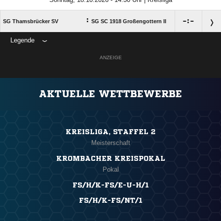
:

:

SG Thamsbrücker SV
SG SC 1918 Großengottern II
Legende
ANZEIGE
AKTUELLE WETTBEWERBE
KREISLIGA, STAFFEL 2
Meisterschaft
KROMBACHER KREISPOKAL
Pokal
FS/H/K-FS/E-U-H/1
FS/H/K-FS/NT/1