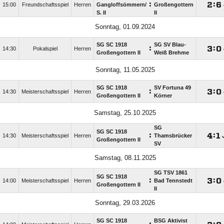
:

:

15:00
Freundschaftsspiel
Herren
Gangloffsömmern/​
Großengottern
S. II
II
Sonntag, 01.09.2024
SG SC 1918
SG SV Blau-
:

:

14:30
Pokalspiel
Herren
Großengottern II
Weiß Brehme
Sonntag, 11.05.2025
SG SC 1918
SV Fortuna 49
:

:

14:30
Meisterschaftsspiel
Herren
Großengottern II
Körner
Samstag, 25.10.2025
SG
SG SC 1918
:

:

14:30
Meisterschaftsspiel
Herren
Thamsbrücker
Großengottern II
SV
Samstag, 08.11.2025
SG TSV 1861
SG SC 1918
:

:

14:00
Meisterschaftsspiel
Herren
Bad Tennstedt
Großengottern II
II
Sonntag, 29.03.2026
SG SC 1918
BSG Aktivist