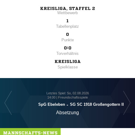
KREISLIGA, STAFFEL 2
Wettbewerb
1
Tabellenplatz
0
Punkte
0:0
Torverhältnis
KREISLIGA
Spielklasse
Letztes Spiel: So, 02.08.2026
14:00 | Freundschaftsspiele
SG S
SpG Ebeleben
-
SG SC 1918 Großengottern II
Absetzung
MANNSCHAFTS-NEWS