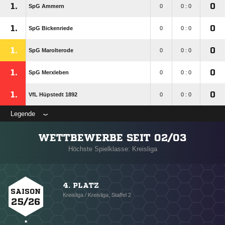
1.
0
SpG Ammern
0
0 : 0
1.
0
SpG Bickenriede
0
0 : 0
1.
0
SpG Marolterode
0
0 : 0
1.
0
SpG Merxleben
0
0 : 0
1.
0
VfL Hüpstedt 1892
0
0 : 0
Legende
WETTBEWERBE SEIT 02/03
Höchste Spielklasse: Kreisliga
4. PLATZ
SAISON
Kreisliga / Kreisliga, Staffel 2
25/26