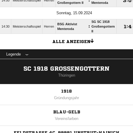
:

:

14:00
Meisterschaftsspiel
Herren
Großengottern II
Menteroda
Sonntag, 15.09.2024
SG SC 1918
BSG Aktivist
:

:

14:30
Meisterschaftsspiel
Herren
Großengottern
Menteroda
II
ALLE ANZEIGEN
Legende
SC 1918 GROSSENGOTTERN
Thüringen
1918
Gründungsjahr
BLAU-GELB
Vereinsfarben
FELDSTRASSE 4C, 99991 UNSTRUT-HAINICH