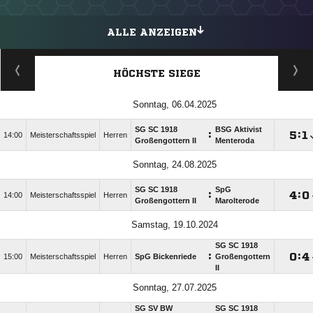
ALLE ANZEIGEN
HÖCHSTE SIEGE
Sonntag, 06.04.2025
SG SC 1918
BSG Aktivist
:

:

14:00
Meisterschaftsspiel
Herren
Großengottern II
Menteroda
Sonntag, 24.08.2025
SG SC 1918
SpG
:

:

14:00
Meisterschaftsspiel
Herren
Großengottern II
Marolterode
Samstag, 19.10.2024
SG SC 1918
:

:

15:00
Meisterschaftsspiel
Herren
SpG Bickenriede
Großengottern
II
Sonntag, 27.07.2025
SG SV BW
SG SC 1918