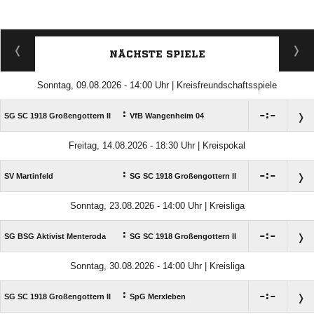
NÄCHSTE SPIELE
Sonntag, 09.08.2026 - 14:00 Uhr | Kreisfreundschaftsspiele
:

:

SG SC 1918 Großengottern II
VfB Wangenheim 04
Freitag, 14.08.2026 - 18:30 Uhr | Kreispokal
:

:

SV Martinfeld
SG SC 1918 Großengottern II
Sonntag, 23.08.2026 - 14:00 Uhr | Kreisliga
:

:

SG BSG Aktivist Menteroda
SG SC 1918 Großengottern II
Sonntag, 30.08.2026 - 14:00 Uhr | Kreisliga
:

:

SG SC 1918 Großengottern II
SpG Merxleben