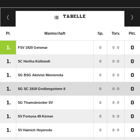
TABELLE
Pl.
Mannschaft
Sp.
Torv.
Pkt.
1.
0
FSV 1920 Geismar
0
0 : 0
1.
0
SC Hertha Küllstedt
0
0 : 0
1.
0
SG BSG Aktivist Menteroda
0
0 : 0
1.
0
SG SC 1918 Großengottern II
0
0 : 0
1.
0
SG Thamsbrücker SV
0
0 : 0
1.
0
SV Fortuna 49 Körner
0
0 : 0
1.
0
SV Hainich Heyerode
0
0 : 0