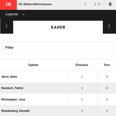
16.
0
SG Welkers/​Rönshausen
1
1 : 6
Legende
KADER
Filter
Spieler
Einsätze
Tore
 
1
0
 
1
0
 
1
0
 
1
1