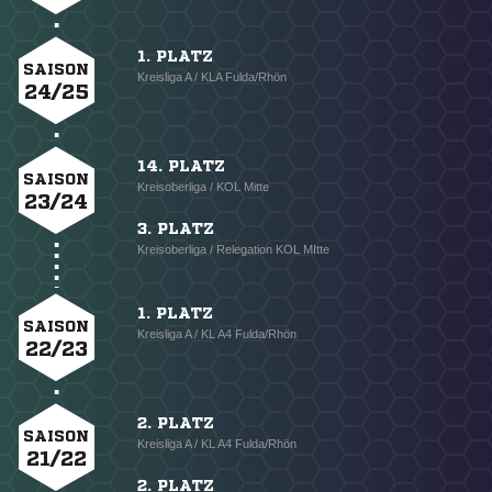
1. PLATZ
SAISON
Kreisliga A / KLA Fulda/Rhön
24/25
14. PLATZ
SAISON
Kreisoberliga / KOL Mitte
23/24
3. PLATZ
Kreisoberliga / Relegation KOL MItte
1. PLATZ
SAISON
Kreisliga A / KL A4 Fulda/Rhön
22/23
2. PLATZ
SAISON
Kreisliga A / KL A4 Fulda/Rhön
21/22
2. PLATZ