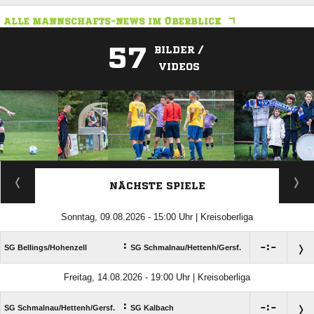
ALLE MANNSCHAFTS-NEWS IM ÜBERBLICK
57
BILDER /
VIDEOS
ANZEIGE
NÄCHSTE SPIELE
Sonntag, 09.08.2026 - 15:00 Uhr | Kreisoberliga
:

:

SG Bellings/​Hohenzell
SG Schmalnau/​Hettenh/​Gersf.
Freitag, 14.08.2026 - 19:00 Uhr | Kreisoberliga
:

:

SG Schmalnau/​Hettenh/​Gersf.
SG Kalbach