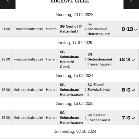
HÖCHSTE SIEGE
Sonntag, 23.02.2025
SG
SG Neuhof II/​
:

:

11:00
Freundschaftsspiel
Herren
Schmalnau/​
Hattenhof I
Hettenhausen
Freitag, 17.07.2026
SG
SG
Schmalnau/​
:

:

19:00
Freundschaftsspiel
Herren
Dietershausen/​
Hettenh/​
Friesenhausen
Gersf.
Sonntag, 15.09.2024
SG
SG Elters/​
:

:

15:00
Meisterschaftsspiel
Herren
Schmalnau/​
Eckwb/​Schwb
Hettenhausen
II
Sonntag, 16.03.2025
SG
SG Kerzell/​
:

:

15:00
Meisterschaftsspiel
Herren
Schmalnau/​
Löschenrod II
Hettenhausen
Donnerstag, 03.10.2024