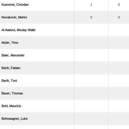
 
1
0
 
0
0
   
 
 
 
 
 
 
 