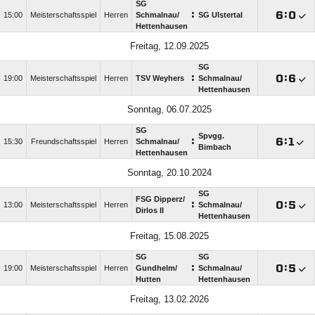
SG
:

:

15:00
Meisterschaftsspiel
Herren
Schmalnau/​
SG Ulstertal
Hettenhausen
Freitag, 12.09.2025
SG
:

:

19:00
Meisterschaftsspiel
Herren
TSV Weyhers
Schmalnau/​
Hettenhausen
Sonntag, 06.07.2025
SG
Spvgg.
:

:

15:30
Freundschaftsspiel
Herren
Schmalnau/​
Bimbach
Hettenhausen
Sonntag, 20.10.2024
SG
FSG Dipperz/​
:

:

13:00
Meisterschaftsspiel
Herren
Schmalnau/​
Dirlos II
Hettenhausen
Freitag, 15.08.2025
SG
SG
:

:

19:00
Meisterschaftsspiel
Herren
Gundhelm/​
Schmalnau/​
Hutten
Hettenhausen
Freitag, 13.02.2026