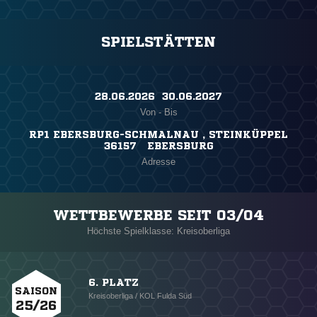
SPIELSTÄTTEN
28.06.2026 ​ 30.06.2027
Von - Bis
RP1 EBERSBURG-SCHMALNAU , STEINKÜPPEL
36157 EBERSBURG
Adresse
WETTBEWERBE SEIT 03/04
Höchste Spielklasse: Kreisoberliga
6. PLATZ
SAISON
Kreisoberliga / KOL Fulda Süd
25/26