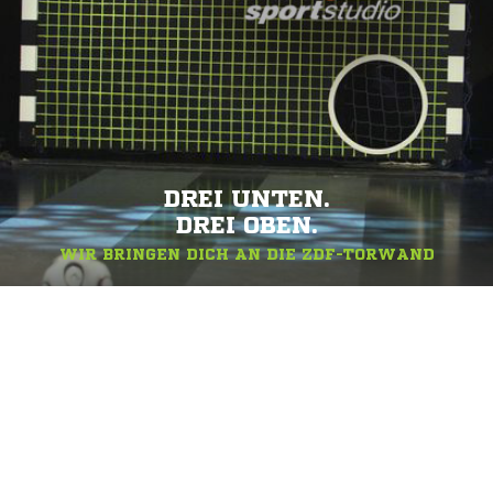
DREI UNTEN.
DREI OBEN.
WIR BRINGEN DICH AN DIE ZDF-TORWAND