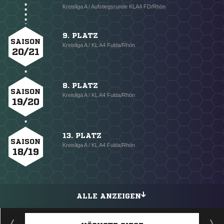
Kreisliga A / Aufstiegsrunde KLA4 FD/Rhön
9. PLATZ
SAISON
Kreisliga A / KL A4 Fulda/Rhön
20/21
8. PLATZ
SAISON
Kreisliga A / KL A4 Fulda/Rhön
19/20
13. PLATZ
SAISON
Kreisliga A / KL A4 Fulda/Rhön
18/19
ALLE ANZEIGEN