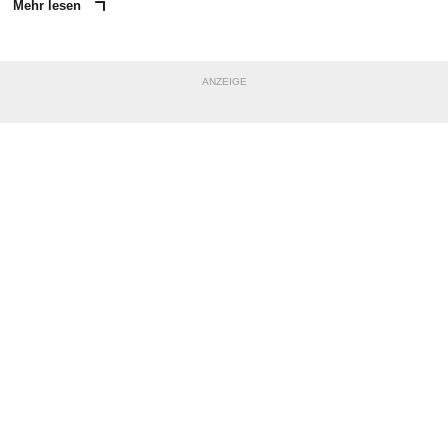
Mehr lesen
ANZEIGE
NACHRICHT SENDEN
* Pflichtfelder