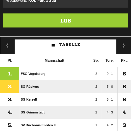
Wettbewerb:
KOL Fulda Süd
LOS
TABELLE
Pl.
Mannschaft
Sp.
Torv.
Pkt.
1.
6
FSG Vogelsberg
2
9 : 1
2.
6
SG Rückers
2
5 : 0
3.
6
SG Kerzell
2
5 : 1
4.
4
SG Grimmstadt
2
4 : 3
5.
3
SV Buchonia Flieden II
1
4 : 2