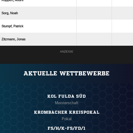
 
 
 
 
ANZEIGE
AKTUELLE WETTBEWERBE
KOL FULDA SÜD
Meisterschaft
KROMBACHER KREISPOKAL
Pokal
FS/H/K-FS/FD/1