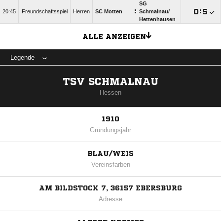
SG
:

:

20:45
Freundschaftsspiel
Herren
SC Motten
Schmalnau/​
Hettenhausen
ALLE ANZEIGEN
Legende
TSV SCHMALNAU
Hessen
1910
Gründungsjahr
BLAU/WEIS
Vereinsfarben
AM BILDSTOCK 7, 36157 EBERSBURG
Adresse