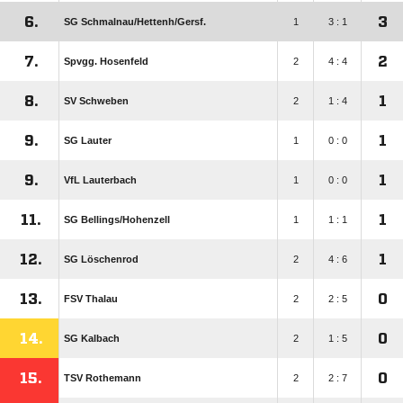
6.
3
SG Schmalnau/​Hettenh/​Gersf.
1
3 : 1
7.
2
Spvgg. Hosenfeld
2
4 : 4
8.
1
SV Schweben
2
1 : 4
9.
1
SG Lauter
1
0 : 0
9.
1
VfL Lauterbach
1
0 : 0
11.
1
SG Bellings/​Hohenzell
1
1 : 1
12.
1
SG Löschenrod
2
4 : 6
13.
0
FSV Thalau
2
2 : 5
14.
0
SG Kalbach
2
1 : 5
15.
0
TSV Rothemann
2
2 : 7