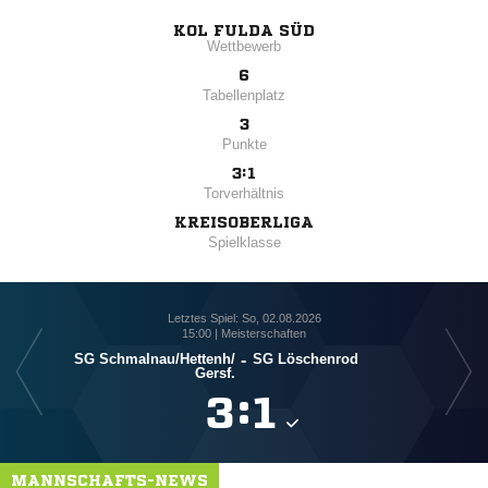
KOL FULDA SÜD
Wettbewerb
6
Tabellenplatz
3
Punkte
3:1
Torverhältnis
KREISOBERLIGA
Spielklasse
Letztes Spiel: So, 02.08.2026
15:00 | Meisterschaften
SG Schmalnau/​Hettenh/​
-
SG Löschenrod
Gersf.

:

MANNSCHAFTS-NEWS