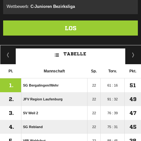
Wettbewerb:
C-Junioren Bezirksliga
LOS
TABELLE
Pl.
Mannschaft
Sp.
Torv.
Pkt.
1.
51
SG Bergalingen/​Wehr
22
61 : 16
2.
49
JFV Region Laufenburg
22
91 : 32
3.
47
SV Weil 2
22
76 : 39
4.
45
SG Rebland
22
75 : 31
5.
38
VfB Waldshut
22
88 : 45