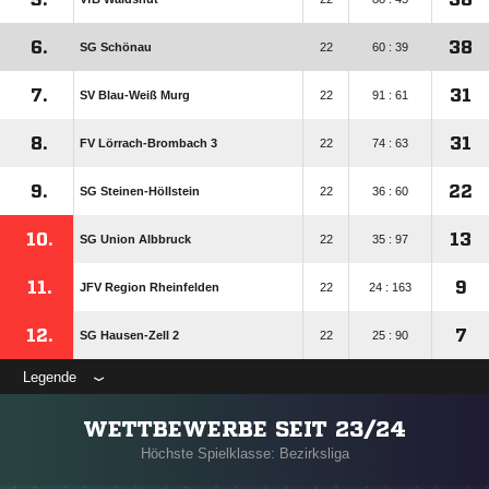
6.
38
SG Schönau
22
60 : 39
7.
31
SV Blau-Weiß Murg
22
91 : 61
8.
31
FV Lörrach-Brombach 3
22
74 : 63
9.
22
SG Steinen-Höllstein
22
36 : 60
10.
13
SG Union Albbruck
22
35 : 97
11.
9
JFV Region Rheinfelden
22
24 : 163
12.
7
SG Hausen-Zell 2
22
25 : 90
Legende
WETTBEWERBE SEIT 23/24
Höchste Spielklasse: Bezirksliga