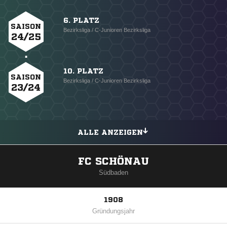
6. PLATZ
SAISON
Bezirksliga / C-Junioren Bezirksliga
24/25
10. PLATZ
SAISON
Bezirksliga / C-Junioren Bezirksliga
23/24
ALLE ANZEIGEN
FC SCHÖNAU
Südbaden
1908
Gründungsjahr