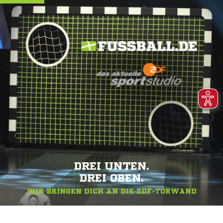
DREI UNTEN.
DREI OBEN.
WIR BRINGEN DICH AN DIE ZDF-TORWAND