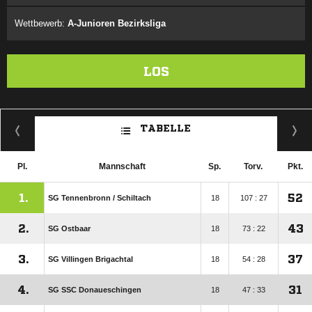
Wettbewerb:
A-Junioren Bezirksliga
LOS
TABELLE
Pl.
Mannschaft
Sp.
Torv.
Pkt.
1.
52
SG Tennenbronn /​ Schiltach
18
107 : 27
2.
43
SG Ostbaar
18
73 : 22
3.
37
SG Villingen Brigachtal
18
54 : 28
4.
31
SG SSC Donaueschingen
18
47 : 33