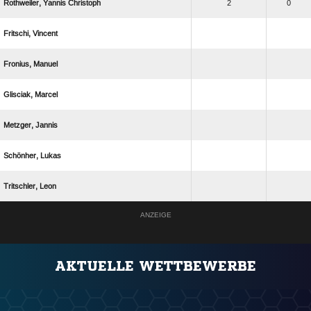
  
2
0
 
 
 
 
 
 
ANZEIGE
AKTUELLE WETTBEWERBE