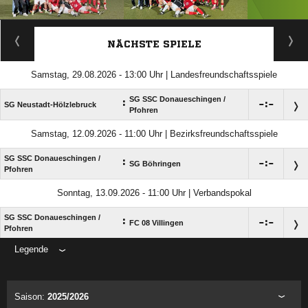
ANZEIGE
NÄCHSTE SPIELE
Samstag, 29.08.2026 - 13:00 Uhr | Landesfreundschaftsspiele
SG SSC Donaueschingen /​
:

:

SG Neustadt-Hölzlebruck
Pfohren
Samstag, 12.09.2026 - 11:00 Uhr | Bezirksfreundschaftsspiele
SG SSC Donaueschingen /​
:

:

SG Böhringen
Pfohren
Sonntag, 13.09.2026 - 11:00 Uhr | Verbandspokal
SG SSC Donaueschingen /​
:

:

FC 08 Villingen
Pfohren
Legende
ANZEIGE
Saison:
2025/2026