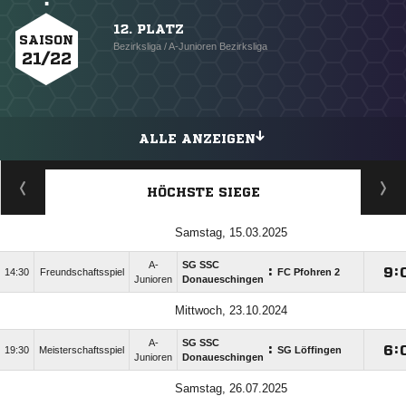
12. PLATZ
SAISON
Bezirksliga / A-Junioren Bezirksliga
21/22
ALLE ANZEIGEN
HÖCHSTE SIEGE
Samstag, 15.03.2025
A-
SG SSC
:

:
14:30
Freundschaftsspiel
FC Pfohren 2
Junioren
Donaueschingen
Mittwoch, 23.10.2024
A-
SG SSC
:

:
19:30
Meisterschaftsspiel
SG Löffingen
Junioren
Donaueschingen
Samstag, 26.07.2025