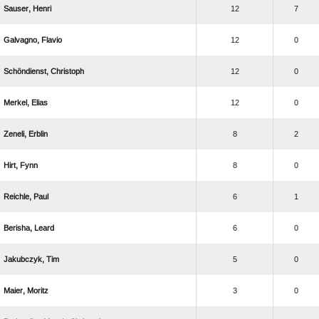
 
12
7
 
12
0
 
12
0
 
12
0
 
8
2
 
8
0
 
6
1
 
6
0
 
5
0
 
3
0