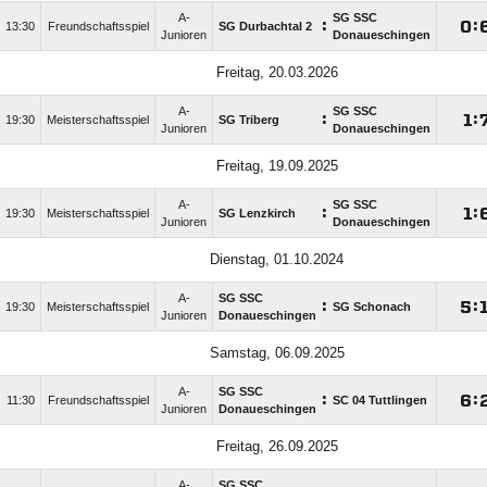
A-
SG SSC
:

:
13:30
Freundschaftsspiel
SG Durbachtal 2
Junioren
Donaueschingen
Freitag, 20.03.2026
A-
SG SSC
:

:
19:30
Meisterschaftsspiel
SG Triberg
Junioren
Donaueschingen
Freitag, 19.09.2025
A-
SG SSC
:

:
19:30
Meisterschaftsspiel
SG Lenzkirch
Junioren
Donaueschingen
Dienstag, 01.10.2024
A-
SG SSC
:

:
19:30
Meisterschaftsspiel
SG Schonach
Junioren
Donaueschingen
Samstag, 06.09.2025
A-
SG SSC
:

:
11:30
Freundschaftsspiel
SC 04 Tuttlingen
Junioren
Donaueschingen
Freitag, 26.09.2025
A-
SG SSC