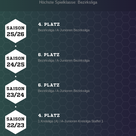
Höchste Spielklasse: Bezirksliga
4. PLATZ
SAISON
Bezirksliga / A-Junioren Bezirksliga
25/26
6. PLATZ
SAISON
Bezirksliga / A-Junioren Bezirksliga
24/25
6. PLATZ
SAISON
Bezirksliga / A-Junioren Bezirksliga
23/24
4. PLATZ
SAISON
1.Kreisliga (A) / A-Junioren Kreisliga Staffel 1
22/23