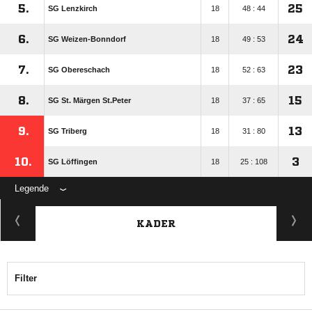
5.
25
SG Lenzkirch
18
48 : 44
6.
24
SG Weizen-Bonndorf
18
49 : 53
7.
23
SG Obereschach
18
52 : 63
8.
15
SG St. Märgen St.Peter
18
37 : 65
9.
13
SG Triberg
18
31 : 80
10.
3
SG Löffingen
18
25 : 108
Legende
KADER
Filter