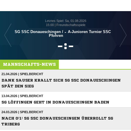
Letztes Spiel: Sa, 01.08.2026
15:00 | Freundschaftsspiele
SG SSC Donaueschingen /​
-
A-Junioren Turnier SSC
S
Pfohren

:

MANNSCHAFTS-NEWS
21.04.2026 | SPIELBERICHT
DANK SAUSER KRALLT SICH SG SSC DONAUESCHINGEN
SPÄT DEN SIEG
13.04.2026 | SPIELBERICHT
SG LÖFFINGEN GEHT IN DONAUESCHINGEN BADEN
24.03.2026 | SPIELBERICHT
NACH 0:1: SG SSC DONAUESCHINGEN ÜBERROLLT SG
TRIBERG