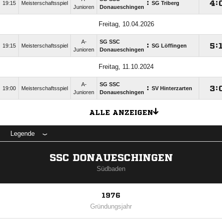
:

:
19:15
Meisterschaftsspiel
SG Triberg
Junioren
Donaueschingen
Freitag, 10.04.2026
A-
SG SSC
:

:
19:15
Meisterschaftsspiel
SG Löffingen
Junioren
Donaueschingen
Freitag, 11.10.2024
A-
SG SSC
:

:
19:00
Meisterschaftsspiel
SV Hinterzarten
Junioren
Donaueschingen
ALLE ANZEIGEN
Legende
SSC DONAUESCHINGEN
Südbaden
1976
Gründungsjahr