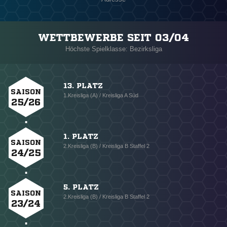
WETTBEWERBE SEIT 03/04
Höchste Spielklasse: Bezirksliga
13. PLATZ
SAISON
1.Kreisliga (A) / Kreisliga A Süd
25/26
1. PLATZ
SAISON
2.Kreisliga (B) / Kreisliga B Staffel 2
24/25
5. PLATZ
SAISON
2.Kreisliga (B) / Kreisliga B Staffel 2
23/24