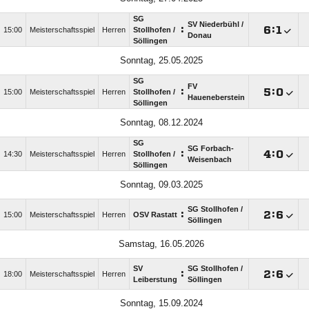
SG
SV Niederbühl /​
:

:

15:00
Meisterschaftsspiel
Herren
Stollhofen /​
Donau
Söllingen
Sonntag, 25.05.2025
SG
FV
:

:

15:00
Meisterschaftsspiel
Herren
Stollhofen /​
Haueneberstein
Söllingen
Sonntag, 08.12.2024
SG
SG Forbach-
:

:

14:30
Meisterschaftsspiel
Herren
Stollhofen /​
Weisenbach
Söllingen
Sonntag, 09.03.2025
SG Stollhofen /​
:

:

15:00
Meisterschaftsspiel
Herren
OSV Rastatt
Söllingen
Samstag, 16.05.2026
SV
SG Stollhofen /​
:

:

18:00
Meisterschaftsspiel
Herren
Leiberstung
Söllingen
Sonntag, 15.09.2024