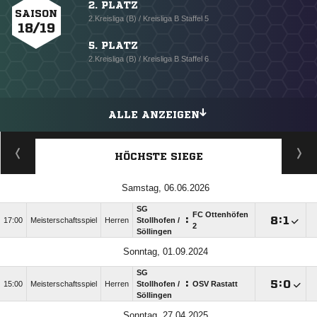
2. PLATZ
SAISON
2.Kreisliga (B) / Kreisliga B Staffel 5
18/19
5. PLATZ
2.Kreisliga (B) / Kreisliga B Staffel 6
ALLE ANZEIGEN
HÖCHSTE SIEGE
Samstag, 06.06.2026
SG
FC Ottenhöfen
:

:

17:00
Meisterschaftsspiel
Herren
Stollhofen /​
2
Söllingen
Sonntag, 01.09.2024
SG
:

:

15:00
Meisterschaftsspiel
Herren
Stollhofen /​
OSV Rastatt
Söllingen
Sonntag, 27.04.2025