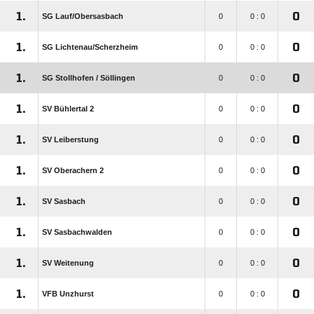
1.
0
SG Lauf/​Obersasbach
0
0 : 0
1.
0
SG Lichtenau/​Scherzheim
0
0 : 0
1.
0
SG Stollhofen /​ Söllingen
0
0 : 0
1.
0
SV Bühlertal 2
0
0 : 0
1.
0
SV Leiberstung
0
0 : 0
1.
0
SV Oberachern 2
0
0 : 0
1.
0
SV Sasbach
0
0 : 0
1.
0
SV Sasbachwalden
0
0 : 0
1.
0
SV Weitenung
0
0 : 0
1.
0
VFB Unzhurst
0
0 : 0