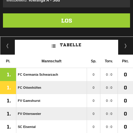
Wettbewerb:
Kreisliga A - Süd
LOS
TABELLE
Pl.
Mannschaft
Sp.
Torv.
Pkt.
1.
0
FC Germania Schwarzach
0
0 : 0
1.
0
FC Ottenhöfen
0
0 : 0
1.
0
FV Gamshurst
0
0 : 0
1.
0
FV Ottersweier
0
0 : 0
1.
0
SC Eisental
0
0 : 0