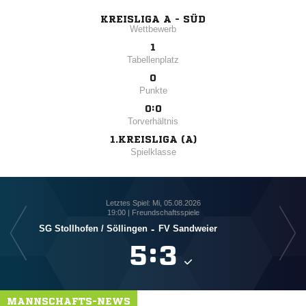
KREISLIGA A - SÜD
Wettbewerb
1
Tabellenplatz
0
Punkte
0:0
Torverhältnis
1.KREISLIGA (A)
Spielklasse
Letztes Spiel: Mi, 05.08.2026
19:00 | Freundschaftsspiele
SG Stollhofen /​ Söllingen
-
FV Sandweier
SG

:

MANNSCHAFTS-NEWS