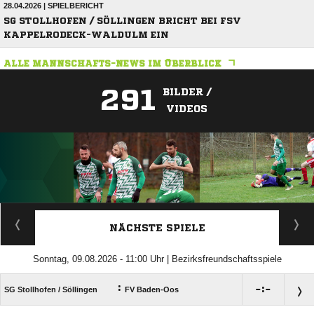
28.04.2026 | SPIELBERICHT
SG STOLLHOFEN / SÖLLINGEN BRICHT BEI FSV
KAPPELRODECK-WALDULM EIN
ALLE MANNSCHAFTS-NEWS IM ÜBERBLICK
291
BILDER /
VIDEOS
ANZEIGE
NÄCHSTE SPIELE
Sonntag, 09.08.2026 - 11:00 Uhr | Bezirksfreundschaftsspiele
:

:

SG Stollhofen /​ Söllingen
FV Baden-Oos