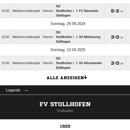
SG
:

:

15:00
Meisterschaftsspiel
Herren
Stollhofen /​
FC Neuweier
Söllingen
Sonntag, 29.09.2024
SG
:

:

15:00
Meisterschaftsspiel
Herren
Stollhofen /​
SV Weitenung
Söllingen
Sonntag, 13.04.2025
SG
:

:

15:00
Meisterschaftsspiel
Herren
Stollhofen /​
SV Altschweier
Söllingen
ALLE ANZEIGEN
Legende
FV STOLLHOFEN
Südbaden
1920