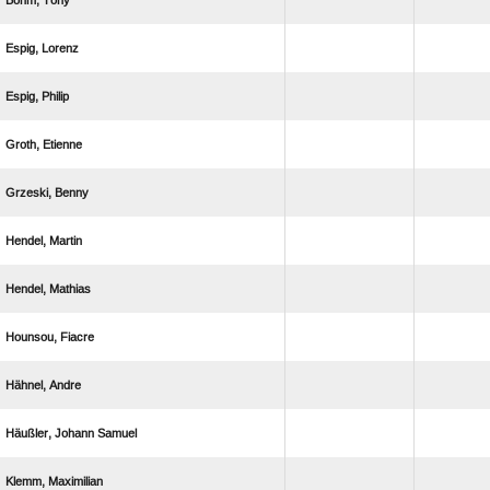
 
 
 
 
 
 
 
 
 
  
 