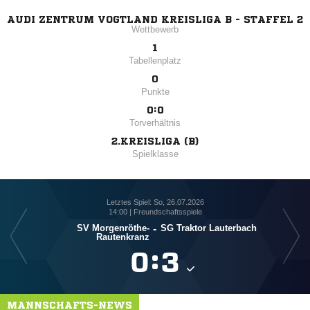
AUDI ZENTRUM VOGTLAND KREISLIGA B - STAFFEL 2
Wettbewerb
1
Tabellenplatz
0
Punkte
0:0
Torverhältnis
2.KREISLIGA (B)
Spielklasse
Letztes Spiel: So, 26.07.2026
14:00 | Freundschaftsspiele
SV Morgenröthe-
-
SG Traktor Lauterbach
Rautenkranz

:

MANNSCHAFTS-NEWS