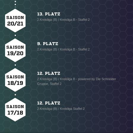
13. PLATZ
SAISON
2.Kreisliga (B) / Kreisliga B - Staffel 2
20/21
9. PLATZ
SAISON
2.Kreisliga (B) / Kreisliga B - Staffel 2
19/20
12. PLATZ
SAISON
2.Kreisliga (B) / Kreisliga B - powered by Die Schneider
18/19
Gruppe, Staffel 2
12. PLATZ
SAISON
2.Kreisliga (B) / Kreisliga Staffel 2
17/18