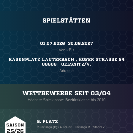
SPIELSTÄTTEN
01.07.2026 ​ 30.06.2027
Von - Bis
RASENPLATZ LAUTERBACH , HOFER STRASSE 54
08606 OELSNITZ/V.
Adresse
WETTBEWERBE SEIT 03/04
Höchste Spielklasse: Bezirksklasse bis 2010
5. PLATZ
SAISON
2.Kreisliga (B) / AutoCarl+ Kreisliga B - Staffel 2
25/26