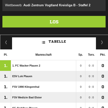
Wettbewerb:
Audi Zentrum Vogtland Kreisliga B - Staffel 2
LOS
TABELLE
Pl.
Mannschaft
Sp.
Torv.
Pkt.
1.
0
1. FC Wacker Plauen 2
0
0 : 0
1.
0
ESV Lok Plauen
0
0 : 0
1.
0
FSV 1990 Klingenthal
0
0 : 0
1.
0
FSV Medizin Bad Elster
0
0 : 0