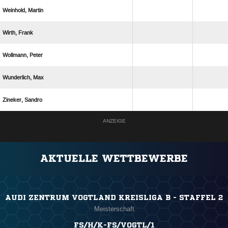
 
 
 
 
 
ANZEIGE
AKTUELLE WETTBEWERBE
AUDI ZENTRUM VOGTLAND KREISLIGA B - STAFFEL 2
Meisterschaft
FS/H/K-FS/VOGTL/1