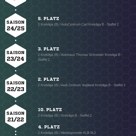
5. PLATZ
SAISON
2.Kreisliga (B) / AutoCentrum Carl Kreisliga B - Staffel 2
24/25
3. PLATZ
SAISON
2.Kreisliga (B) / Autohaus Thomas Schneider Kreisliga B -
23/24
Staffel 2
2. PLATZ
SAISON
2.Kreisliga (B) / Audi Zentrum Vogtland Kreisliga B - Staffel 2
22/23
10. PLATZ
SAISON
2.Kreisliga (B) / Kreisliga B - Staffel 2
21/22
4. PLATZ
2.Kreisliga (B) / Abstiegsrunde KLB St.2