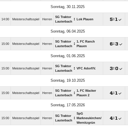
Sonntag, 30.11.2025
SG Traktor
:

:

14:00
Meisterschaftsspiel
Herren
Lok Plauen
Lauterbach
Sonntag, 06.04.2025
SG Traktor
1. FC Ranch
:

:

15:00
Meisterschaftsspiel
Herren
Lauterbach
Plauen
Sonntag, 01.06.2025
SG Traktor
:

:

15:00
Meisterschaftsspiel
Herren
VFC Adorf/​V.
Lauterbach
Sonntag, 19.10.2025
SG Traktor
1. FC Wacker
:

:

15:00
Meisterschaftsspiel
Herren
Lauterbach
Plauen 2
Sonntag, 17.05.2026
SpG
SG Traktor
:

:

15:00
Meisterschaftsspiel
Herren
Markneukirchen/​
Lauterbach
Wernitzgrün