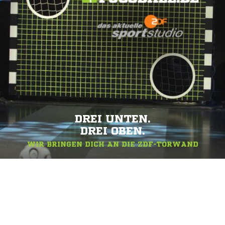
DREI UNTEN.
DREI OBEN.
WIR BRINGEN DICH AN DIE ZDF-TORWAND