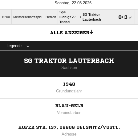
Sonntag, 22.03.2026
SpG
SG Traktor
:

:

15:00
Meisterschaftsspiel
Herren
Eichigt 2 /​
Lauterbach
Triebel
ALLE ANZEIGEN
Legende
SG TRAKTOR LAUTERBACH
Sachsen
1948
Gründungsjahr
BLAU-GELB
Vereinsfarben
HOFER STR. 137, 08606 OELSNITZ/VOGTL.
Adresse