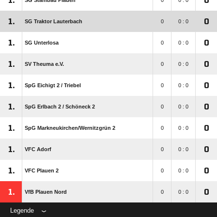
1.
0
SG Stahlbau Plauen
0
0 : 0
1.
0
SG Traktor Lauterbach
0
0 : 0
1.
0
SG Unterlosa
0
0 : 0
1.
0
SV Theuma e.V.
0
0 : 0
1.
0
SpG Eichigt 2 /​ Triebel
0
0 : 0
1.
0
SpG Erlbach 2 /​ Schöneck 2
0
0 : 0
1.
0
SpG Markneukirchen/​Wernitzgrün 2
0
0 : 0
1.
0
VFC Adorf
0
0 : 0
1.
0
VFC Plauen 2
0
0 : 0
1.
0
VfB Plauen Nord
0
0 : 0
Legende