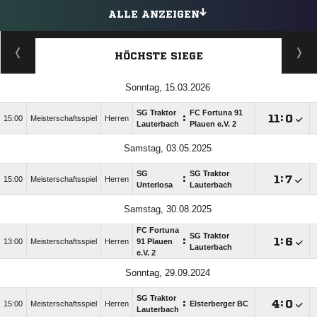
ALLE ANZEIGEN
HÖCHSTE SIEGE
Sonntag, 15.03.2026
SG Traktor
FC Fortuna 91
:

:

15:00
Meisterschaftsspiel
Herren
Lauterbach
Plauen e.V. 2
Samstag, 03.05.2025
SG
SG Traktor
:

:

15:00
Meisterschaftsspiel
Herren
Unterlosa
Lauterbach
Samstag, 30.08.2025
FC Fortuna
SG Traktor
:

:

13:00
Meisterschaftsspiel
Herren
91 Plauen
Lauterbach
e.V. 2
Sonntag, 29.09.2024
SG Traktor
:

:

15:00
Meisterschaftsspiel
Herren
Elsterberger BC
Lauterbach